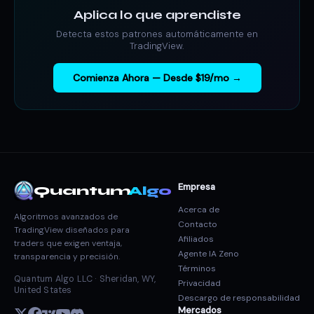
Aplica lo que aprendiste
Detecta estos patrones automáticamente en
TradingView.
Comienza Ahora — Desde $19/mo →
Empresa
Quantum
Algo
Acerca de
Algoritmos avanzados de
Contacto
TradingView diseñados para
Afiliados
traders que exigen ventaja,
Agente IA Zeno
transparencia y precisión.
Términos
Quantum Algo LLC · Sheridan, WY,
Privacidad
United States
Descargo de responsabilidad
Mercados