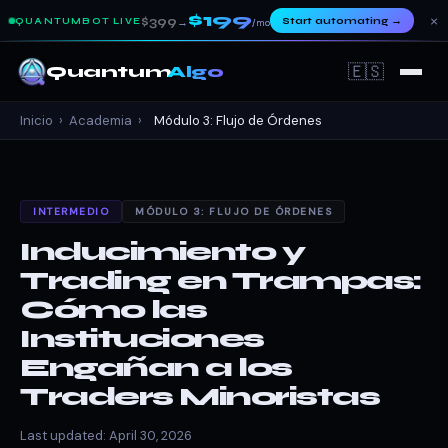
$199
×
$399
Start automating
→
QUANTUMBOT LIVE
→
/mo
🇪🇸
Quantum
Algo
Inicio
›
Academia
›
Módulo 3: Flujo de Órdenes
INTERMEDIO
MÓDULO 3: FLUJO DE ÓRDENES
Inducimiento y
Trading en Trampas:
Cómo las
Instituciones
Engañan a los
Traders Minoristas
Last updated: April 30, 2026