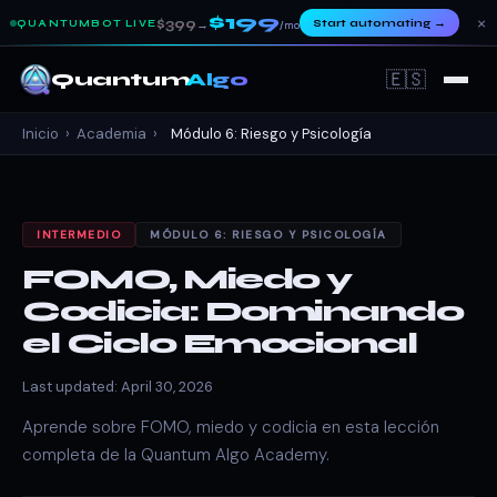
$199
×
$399
Start automating
→
QUANTUMBOT LIVE
→
/mo
🇪🇸
Quantum
Algo
Inicio
›
Academia
›
Módulo 6: Riesgo y Psicología
INTERMEDIO
MÓDULO 6: RIESGO Y PSICOLOGÍA
FOMO, Miedo y
Codicia: Dominando
el Ciclo Emocional
Last updated: April 30, 2026
Aprende sobre FOMO, miedo y codicia en esta lección
completa de la Quantum Algo Academy.