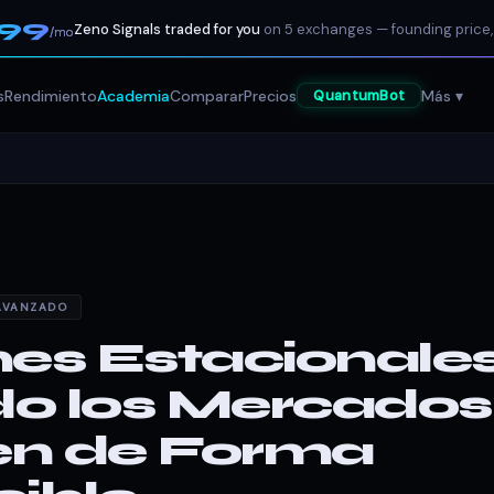
199
Zeno Signals traded for you
on 5 exchanges — founding price,
/mo
s
Rendimiento
Academia
Comparar
Precios
Más ▾
QuantumBot
AVANZADO
es Estacionales
o los Mercados
n de Forma