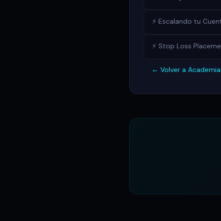
⚡ Escalando tu Cuent
⚡ Stop Loss Placemen
← Volver a Academi