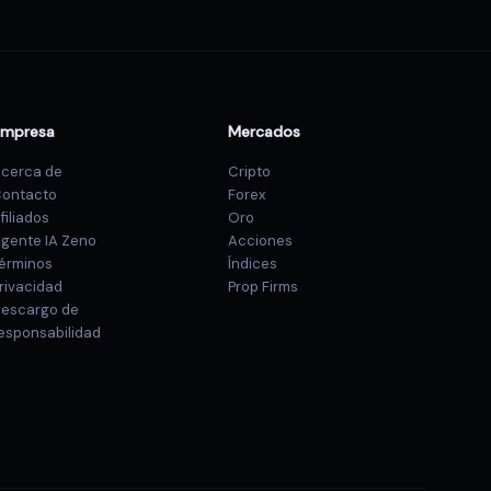
Empresa
Mercados
cerca de
Cripto
ontacto
Forex
filiados
Oro
gente IA Zeno
Acciones
érminos
Índices
rivacidad
Prop Firms
escargo de
esponsabilidad