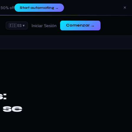
×
 50% off
Start automating
→
🇪🇸 ES ▾
Comenzar →
Iniciar Sesión
:
 se