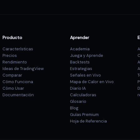
Producto
Aprender
Características
Academia
A
Precios
Juega y Aprende
C
Rendimiento
Backtests
A
Ideas de TradingView
Estrategias
A
Comparar
Señales en Vivo
T
Cómo Funciona
Mapa de Calor en Vivo
P
Cómo Usar
Diario IA
D
Documentación
Calculadoras
r
Glosario
Blog
Guías Premium
Hoja de Referencia