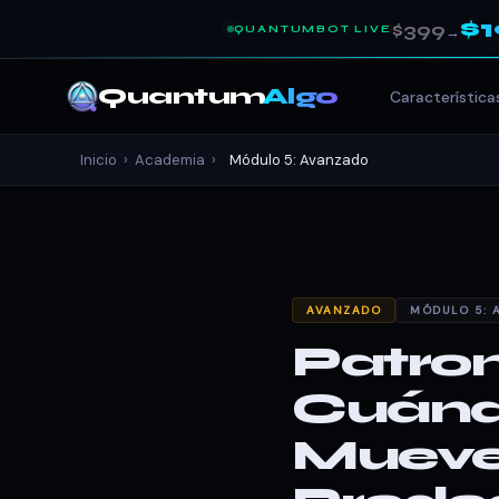
$
$399
QUANTUMBOT LIVE
→
Quantum
Algo
Característica
Inicio
›
Academia
›
Módulo 5: Avanzado
AVANZADO
MÓDULO 5: 
Patron
Cuánd
Mueve