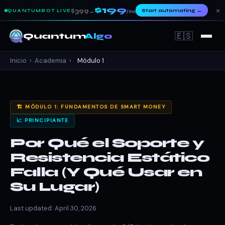
$199
×
$399
Start automating
→
QUANTUMBOT LIVE
→
/mo
🇪🇸
Quantum
Algo
Inicio
›
Academia
›
Módulo 1
🏗️ MÓDULO 1: FUNDAMENTOS DE SMART MONEY
📈 PRINCIPIANTE
Por Qué el Soporte y
Resistencia Estático
Falla (Y Qué Usar en
Su Lugar)
Last updated: April 30, 2026