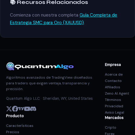
📚 Recursos Relacionados
Comienza con nuestra completa
Guía Completa de
Estrategia SMC para Oro (XAUUSD)
.
Empresa
Quantum
Algo
Acerca de
Algoritmos avanzados de TradingView diseñados
Contacto
para traders que exigen ventaja, transparencia y
Afiliados
precisión.
Zeno AI Agent
Quantum Algo LLC · Sheridan, WY, United States
Términos
Privacidad
Aviso Legal
Producto
Mercados
Características
Cripto
Precios
Forex