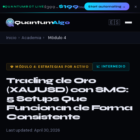
$199
×
$399
Start automating
→
QUANTUMBOT LIVE
→
/mo
🇪🇸
Quantum
Algo
Inicio
›
Academia
›
Módulo 4
📈 INTERMEDIO
💎 MÓDULO 4: ESTRATEGIAS POR ACTIVO
Trading de Oro
(XAUUSD) con SMC:
5 Setups Que
Funcionan de Forma
Consistente
Last updated: April 30, 2026