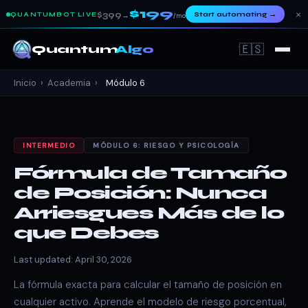
$199
×
$399
Start automating
→
QUANTUMBOT LIVE
→
/mo
🇪🇸
Quantum
Algo
Inicio
›
Academia
›
Módulo 6
INTERMEDIO
MÓDULO 6: RIESGO Y PSICOLOGÍA
Fórmula de Tamaño
de Posición: Nunca
Arriesgues Más de lo
que Debes
Last updated: April 30, 2026
La fórmula exacta para calcular el tamaño de posición en
cualquier activo. Aprende el modelo de riesgo porcentual,