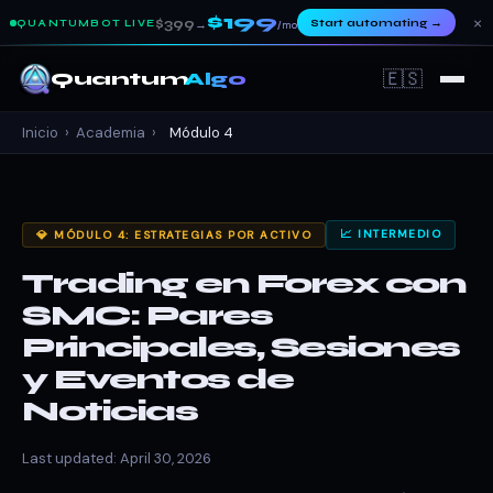
$199
×
$399
Start automating
→
QUANTUMBOT LIVE
→
/mo
🇪🇸
Quantum
Algo
Inicio
›
Academia
›
Módulo 4
📈 INTERMEDIO
💎 MÓDULO 4: ESTRATEGIAS POR ACTIVO
Trading en Forex con
SMC: Pares
Principales, Sesiones
y Eventos de
Noticias
Last updated: April 30, 2026