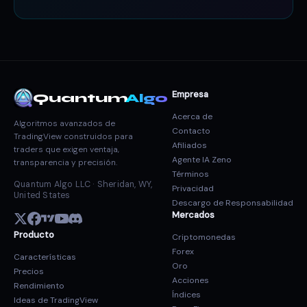
Empresa
Quantum
Algo
Acerca de
Algoritmos avanzados de
Contacto
TradingView construidos para
Afiliados
traders que exigen ventaja,
Agente IA Zeno
transparencia y precisión.
Términos
Quantum Algo LLC · Sheridan, WY,
Privacidad
United States
Descargo de Responsabilidad
Mercados
Producto
Criptomonedas
Forex
Características
Oro
Precios
Acciones
Rendimiento
Índices
Ideas de TradingView