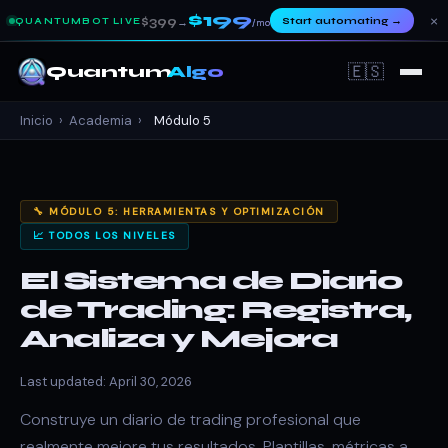
$199
×
$399
Start automating
→
QUANTUMBOT LIVE
→
/mo
🇪🇸
Quantum
Algo
Inicio
›
Academia
›
Módulo 5
🔧 MÓDULO 5: HERRAMIENTAS Y OPTIMIZACIÓN
📈 TODOS LOS NIVELES
El Sistema de Diario
de Trading: Registra,
Analiza y Mejora
Last updated: April 30, 2026
Construye un diario de trading profesional que
realmente mejore tus resultados. Plantillas, métricas a