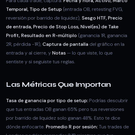
Para cada trade, captura:
Fecha y hora, Activo, Marco
Temporal, Tipo de Setup
(entrada OB, retesting FVG,
reversión por barrido de liquidez),
Sesgo HTF, Precio
de entrada, Precio de Stop Loss, Nivel(es) de Take
Profit, Resultado en R-múltiplo
(ganancia 1R, ganancia
2R, pérdida -1R),
Captura de pantalla
del gráfico en la
entrada y al cierre, y
Notas
— lo que viste, lo que
sentiste y si seguiste tus reglas.
Las Métricas Que Importan
Tasa de ganancia por tipo de setup:
Podrías descubrir
que tus entradas OB ganan 65% pero tus reversiones
por barrido de liquidez solo ganan 48%. Esto te dice
dónde enfocarte.
Promedio R por sesión:
Tus trades de