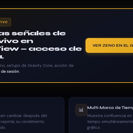
VIVO
las señales de
vivo en
VER ZENO EN EL 
iew — acceso de
.
eno, setups de Gravity Zone, acción de
o de sesión.
Multi-Marco de Tie
📊
ben cambiar después del
Muestra confluencia en
i repinta, su rendimiento
tiempo simultáneamente
ado.
gráfico.