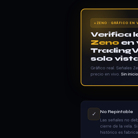
ZENO · GRÁFICO EN 
Verifica 
Zeno
en 
TradingV
solo vista
Gráfico real. Señales Z
precio en vivo.
Sin inici
No Repintable
✓
Las señales no de
cierre de la vela. S
histórico es fabric