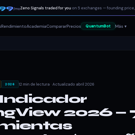
199
Zeno Signals traded for you
on 5 exchanges — founding price,
/mo
s
Rendimiento
Academia
Comparar
Precios
Más ▾
QuantumBot
12 min de lectura · Actualizado abril 2026
2026
 Indicador
ngView 2026 — 
mientas