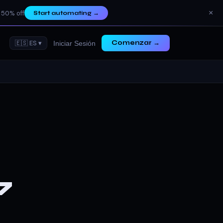
×
 50% off
Start automating
→
🇪🇸 ES ▾
Comenzar →
Iniciar Sesión
7