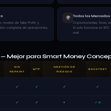
go
Todos los Mercados
🌍
 niveles de Take Profit, y
Criptomonedas, forex, a
stión completa de operaciones,
Si solo funciona en BTC 
real.
 — Mejor para Smart Money Concep
SIN
GESTIÓN DE
MTF
BACKTEST
REPAINT
RIESGOS
✓
✓
✓
✓
✓
✓
◐
✓ AI