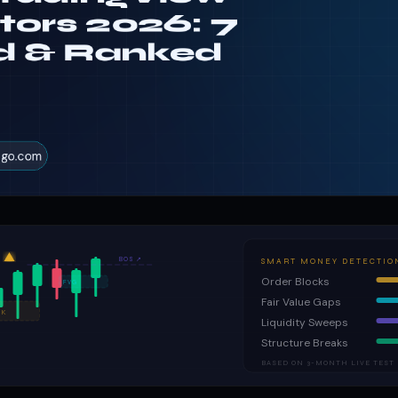
BOS ↗
SMART MONEY DETECTIO
Order Blocks
FVG
Fair Value Gaps
CK
Liquidity Sweeps
Structure Breaks
BASED ON 3-MONTH LIVE TEST