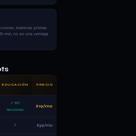
cciones, materias primas.
15-min, no es una ventaja
ts
EDUCACIÓN
PRECIO
✓ 80
$19/mo
lecciones
✗
$39/mo