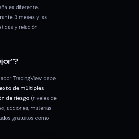
ña es diferente.
rante 3 meses y las
ticas y relación
jor"?
icador TradingView debe
exto de múltiples
ón de riesgo
(niveles de
x, acciones, materias
rados gratuitos como