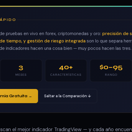
RÁPIDO
e pruebas en vivo en forex, criptomonedas y oro:
precisión de s
de tiempo, y gestión de riesgo integrada
son lo que separa herr
 de indicadores hacen una cosa bien — muy pocos hacen las tres.
3
40+
$0–95
MESES
CARACTERÍSTICAS
RANGO
Saltar a la Comparación ↓
ia Gratuita →
uscan el mejor indicador TradingView — y cada año encuent