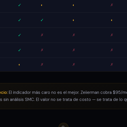
✓
◐
◐
✗
✓
✓
◐
◐
✓
✗
✗
✗
✓
✗
✗
✗
◐
✗
✗
✗
cio:
El indicador más caro no es el mejor. Zeiierman cobra $95/
sin análisis SMC. El valor no se trata de costo — se trata de lo q