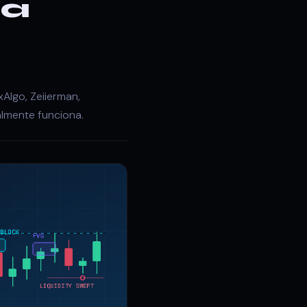
ña
Algo, Zeiierman,
ealmente funciona.