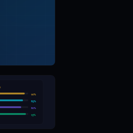
N
90%
85%
80%
93%