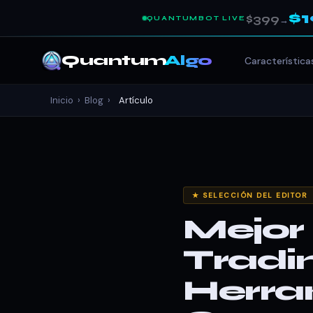
$
$399
QUANTUMBOT LIVE
→
Quantum
Algo
Característica
Inicio
›
Blog
›
Artículo
★ SELECCIÓN DEL EDITOR
Mejor
Tradi
Herra