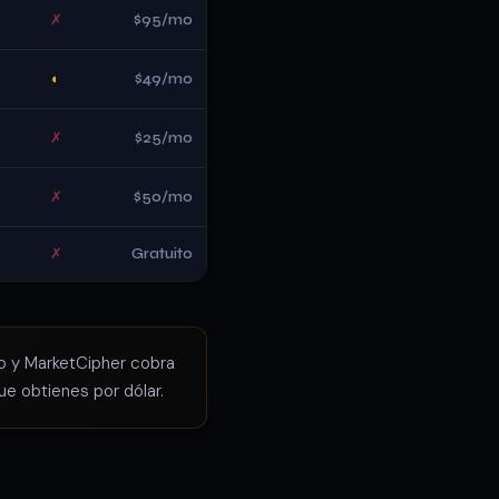
✗
$95/mo
◐
$49/mo
✗
$25/mo
✗
$50/mo
✗
Gratuito
mo y MarketCipher cobra
ue obtienes por dólar.