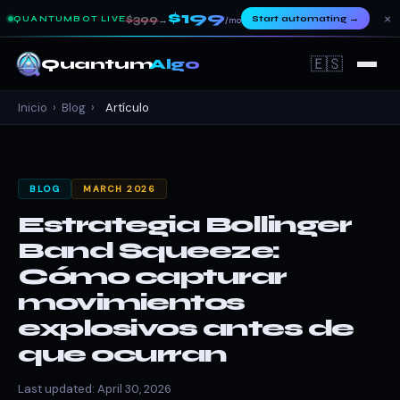
$199
×
$399
Start automating
→
QUANTUMBOT LIVE
→
/mo
🇪🇸
Quantum
Algo
Inicio
›
Blog
›
Artículo
BLOG
MARCH 2026
Estrategia Bollinger
Band Squeeze:
Cómo capturar
movimientos
explosivos antes de
que ocurran
Last updated: April 30, 2026