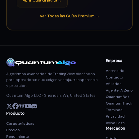
Abrir Guía Gratuita →
Ver Todas las Guías Premium →
Empresa
Quantum
Algo
Acerca de
Algoritmos avanzados de TradingView diseñados
Contacto
para operadores que exigen ventaja, transparencia
Afiliados
y precisión.
Agente IA Zeno
Quantum Algo LLC · Sheridan, WY, United States
QuantumBot
QuantumTrack
Términos
Producto
Privacidad
Aviso Legal
Características
Mercados
Precios
Rendimiento
Cripto