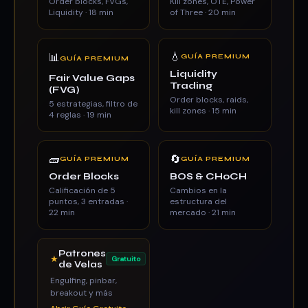
Order blocks, FVGs,
Kill zones, OTE, Power
Liquidity · 18 min
of Three · 20 min
💧
📊
GUÍA PREMIUM
GUÍA PREMIUM
Liquidity
Fair Value Gaps
Trading
(FVG)
Order blocks, raids,
5 estrategias, filtro de
kill zones · 15 min
4 reglas · 19 min
🧱
🔄
GUÍA PREMIUM
GUÍA PREMIUM
Order Blocks
BOS & CHoCH
Calificación de 5
Cambios en la
puntos, 3 entradas ·
estructura del
22 min
mercado · 21 min
Patrones
★
Gratuito
de Velas
Engulfing, pinbar,
breakout y más