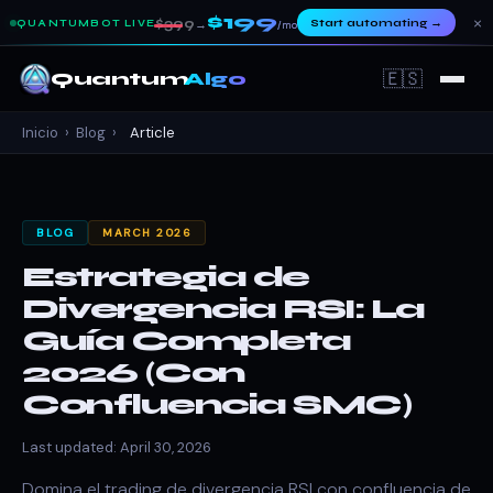
$199
×
$399
Start automating
→
QUANTUMBOT LIVE
→
/mo
🇪🇸
Quantum
Algo
Inicio
›
Blog
›
Article
BLOG
MARCH 2026
Estrategia de
Divergencia RSI: La
Guía Completa
2026 (Con
Confluencia SMC)
Last updated: April 30, 2026
Domina el trading de divergencia RSI con confluencia de