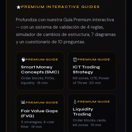
★
PREMIUM INTERACTIVE GUIDES
Profundiza con nuestra Guía Premium interactiva
— con un sistema de validación de 4 reglas,
simulador de cambios de estructura, 7 diagramas
y un cuestionario de 10 preguntas.
🧠
⏰
PREMIUM GUIDE
PREMIUM GUIDE
Smart Money
ICT Trading
Concepts (SMC)
Strategy
Order blocks, FVGs,
Kill zones, OTE, Power
liquidity · 18 min
of Three · 20 min
💧
📊
PREMIUM GUIDE
PREMIUM GUIDE
Liquidity
Fair Value Gaps
Trading
(FVG)
Order blocks, raids,
5 strategies, 4-rule
kill zones · 15 min
filter · 19 min