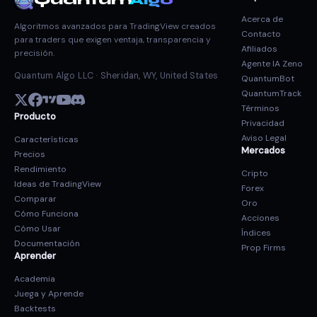
Quantum
Algo
Acerca de
Algoritmos avanzados para TradingView creados
Contacto
para traders que exigen ventaja, transparencia y
Afiliados
precisión.
Agente IA Zeno
Quantum Algo LLC · Sheridan, WY, United States
QuantumBot
QuantumTrack
Términos
Producto
Privacidad
Aviso Legal
Características
Mercados
Precios
Rendimiento
Cripto
Ideas de TradingView
Forex
Comparar
Oro
Cómo Funciona
Acciones
Cómo Usar
Índices
Documentación
Prop Firms
Aprender
Academia
Juega y Aprende
Backtests