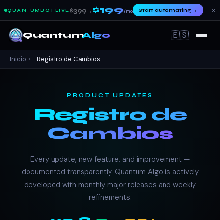
$199
×
$399
Start automating
→
QUANTUMBOT LIVE
→
/mo
🇪🇸
Quantum
Algo
Inicio
›
Registro de Cambios
PRODUCT UPDATES
Registro de
Cambios
Every update, new feature, and improvement —
documented transparently. Quantum Algo is actively
developed with monthly major releases and weekly
refinements.