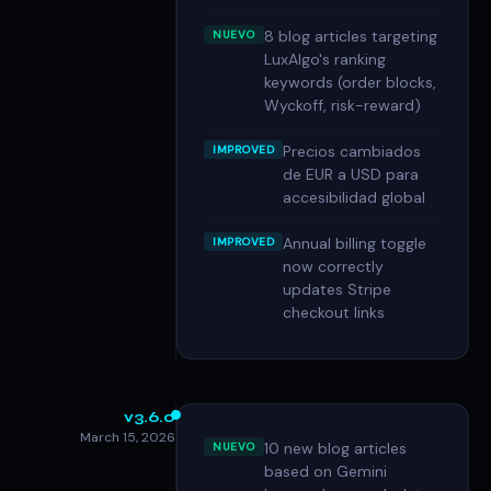
8 blog articles targeting
NUEVO
LuxAlgo's ranking
keywords (order blocks,
Wyckoff, risk-reward)
Precios cambiados
IMPROVED
de EUR a USD para
accesibilidad global
Annual billing toggle
IMPROVED
now correctly
updates Stripe
checkout links
v3.6.0
March 15, 2026
10 new blog articles
NUEVO
based on Gemini