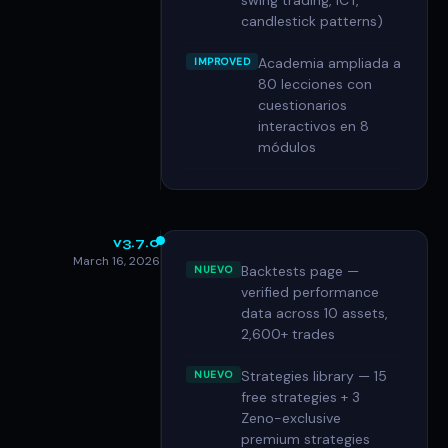
swing trading, ICT,
candlestick patterns)
Academia ampliada a
IMPROVED
80 lecciones con
cuestionarios
interactivos en 8
módulos
v3.7.0
March 16, 2026
Backtests page —
NUEVO
verified performance
data across 10 assets,
2,600+ trades
Strategies library — 15
NUEVO
free strategies + 3
Zeno-exclusive
premium strategies