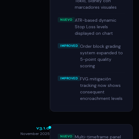
Tokio, Sídney con
marcadores visuales
ATR-based dynamic
NUEVO
Stop Loss levels
displayed on chart
Order block grading
IMPROVED
system expanded to
5-point quality
scoring
FVG mitigación
IMPROVED
tracking now shows
consequent
encroachment levels
v3.1.0
November 2025
Multi-timeframe panel
NUEVO