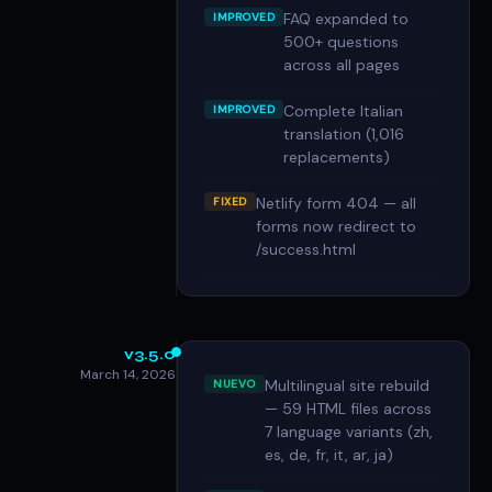
FAQ expanded to
IMPROVED
500+ questions
across all pages
Complete Italian
IMPROVED
translation (1,016
replacements)
Netlify form 404 — all
FIXED
forms now redirect to
/success.html
v3.5.0
March 14, 2026
Multilingual site rebuild
NUEVO
— 59 HTML files across
7 language variants (zh,
es, de, fr, it, ar, ja)