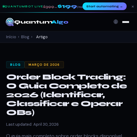
$199
×
$399
Start automating
→
QUANTUMBOT LIVE
→
/mo
🌐
Quantum
Algo
Início
›
Blog
›
Artigo
BLOG
MARÇO DE 2026
Order Block Trading:
O Guia Completo de
2026 (Identificar,
Classificar e Operar
OBs)
Last updated: April 30, 2026
O guia mais completo sobre order blocks disponível