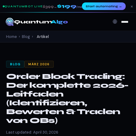
$199
×
$399
Start automating
→
QUANTUMBOT LIVE
→
/mo
🌐
Quantum
Algo
Home
›
Blog
›
Artikel
BLOG
MÄRZ 2026
Order Block Trading:
Der komplette 2026-
Leitfaden
(Identifizieren,
Bewerten & Traden
von OBs)
Last updated: April 30, 2026