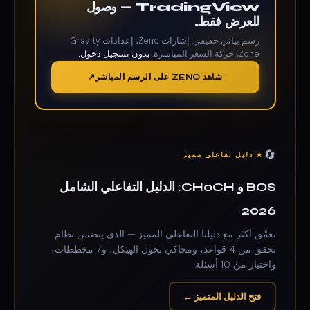
TradingView — وصول
للعرض فقط.
رسم بياني حقيقي. إشارات Zeno، إعدادات Gravity
Zone، حركة السعر المباشرة.
بدون تسجيل دخول.
شاهد ZENO على الرسم المباشر
🔄
★ دليل تفاعلي مميز
BOS و CHoCH: الدليل التفاعلي الشامل
2026
تعمّق أكثر مع دليلنا التفاعلي المميز — الذي يتضمن نظام
تحقق من 4 قواعد، ومحاكي تحول الهيكل، و7 مخططات،
واختبار من 10 أسئلة.
فتح الدليل المتميز ←