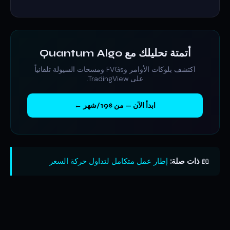
أتمتة تحليلك مع Quantum Algo
اكتشف بلوكات الأوامر وFVGs ومسحات السيولة تلقائياً
على TradingView.
ابدأ الآن — من $19/شهر ←
📖
ذات صلة:
إطار عمل متكامل لتداول حركة السعر