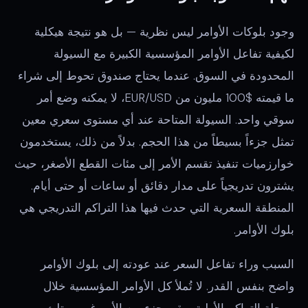
وجود بلوكات الأوامر ليس نظرية — بل هو نتيجة هيكلية
لكيفية تفاعل الأوامر المؤسسية الكبيرة مع السيولة
المحدودة في السوق. عندما يحتاج صندوق تحوط إلى شراء
ما قيمته $100 مليون من EUR/USD، لا يمكنه وضع أمر
سوقي واحد. السيولة المتاحة عند أي مستوى سعري معين
تمثل جزءاً بسيطاً من هذا الحجم. بدلاً من ذلك، يستخدمون
خوارزميات تنفيذ تقسم الأمر إلى مئات القطع الأصغر، حيث
يشترون تدريجياً على مدار دقائق أو ساعات أو حتى أيام.
المنطقة السعرية التي حدث فيها هذا التراكم التدريجي هي
بلوك الأوامر.
السبب وراء تفاعل السعر عند عودته إلى بلوك الأوامر
واضح بنفس القدر. لا تُملأ كل الأوامر المؤسسية خلال
مرحلة التراكم الأولية. يبقى جزء من الأمر غير ممتلئ