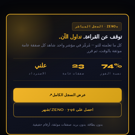
ZENO · السجل المباشر
توقف عن القراءة.
تداول الآن.
كل ما تعلمته للتو — مُرمَّز في مؤشر واحد. شاهد كل صفقة عامة
موثقة بالوقت، ثم قرر.
74%
23
علني
نسبة الفوز
صفقات عامة
الاسترداد
عرض السجل الكامل
احصل على ZENO · 79$/شهر
بدون بطاقة. بدون بريد. صفقات موثقة، أرقام حقيقية.