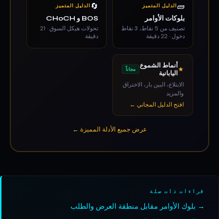
🔄
🧱
الدليل المتميز
الدليل المتميز
بلوكات الأوامر
BOS و CHoCH
تصنيف من 5 نقاط، 3 نقاط
تحولات هيكل السوق · 21
دخول · 22 دقيقة
دقيقة
أنماط الشموع
★
مجاناً
اليابانية
الابتلاع، البين بار، الاختراق
والمزيد
افتح الدليل المجاني ←
عرض جميع الأدلة المميزة ←
قراءات ذات صلة
→ بلوك الأوامر مقابل منطقة العرض والطلب