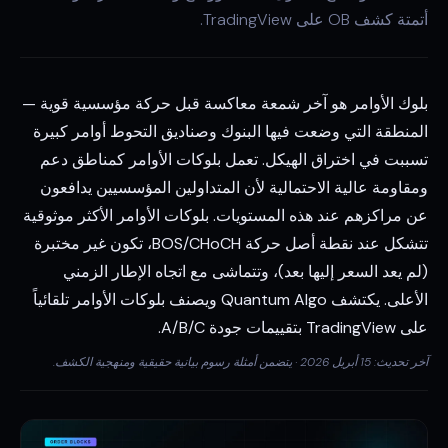
أتمتة كشف OB على TradingView.
بلوك الأوامر هو آخر شمعة معاكسة قبل حركة مؤسسية قوية —
المنطقة التي وضعت فيها البنوك وصناديق التحوط أوامر كبيرة
تسببت في اختراق الهيكل. تعمل بلوكات الأوامر كمناطق دعم
ومقاومة عالية الاحتمالية لأن المتداولين المؤسسيين يدافعون
عن مراكزهم عند هذه المستويات. بلوكات الأوامر الأكثر موثوقية
تتشكل عند نقطة أصل حركة BOS/CHoCH، تكون غير مختبرة
(لم يعد السعر إليها بعد)، وتتماشى مع اتجاه الإطار الزمني
الأعلى. يكتشف Quantum Algo ويصنف بلوكات الأوامر تلقائياً
على TradingView بتقييمات جودة A/B/C.
آخر تحديث: 15 أبريل 2026 · يتضمن أمثلة رسوم بيانية حقيقية ومنهجية الكشف.