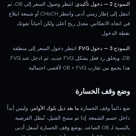
النموذج 2 — دخول تأكيدي:
انتظر وصول السعر إلى OB، ثم
انتقل إلى إطار زمني أدنى وانتظر CHoCH أو شمعة ابتلاع
في اتجاه الانعكاس. معدل ربح أعلى ولكن أحياناً تفوتك
نقطة الدخول.
النموذج 3 — دخول FVG:
انتظر دخول السعر إلى منطقة
OB، ويخلق رد فعل يشكل FVG جديد، ثم ادخل عند FVG.
هذا يجمع بين تقارب OB + FVG لأقصى احتمالية.
وضع وقف الخسارة
ضع دائماً وقف الخسارة
ما بعد ذيل بلوك الأوامر
، وليس أبداً
داخل جسم الشمعة. إذا تم مسح الفتيل، تُبطل الفرضية.
بالنسبة لـ OB الصاعد، يوضع وقف الخسارة أسفل أدنى