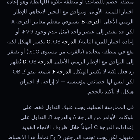
منطقة خصم (للصاعد) أو منطقة علاوة (للهابط)، وهو إعادة
اختبار اللمسة الأولى، ويتوافق مع التحيز الاتجاهي للإطار
الزمني الأعلى.
الدرجة B:
يستوفي معظم معايير الدرجة A
لكن قد يفتقر إلى عنصر واحد (مثل عدم وجود FVG، أو
إعادة اختبار للمرة الثانية).
الدرجة C:
OB يكسر الهيكل لكنه
يقع في منطقة محايدة (بالقرب من مستوى 50%) أو يفتقر
إلى التوافق مع الإطار الزمني الأعلى.
الدرجة D:
OB يُظهر
رد فعل لكنه لا يكسر الهيكل.
الدرجة F:
شمعة تبدو كـ OB
لكن ليس لها خصائص مؤسسية — لا إزاحة، لا اختراق
هيكل، لا تأكيد بالحجم.
في الممارسة العملية، يجب عليك التداول فقط على
بلوكات الأوامر من الدرجة A والدرجة B. التداول على
إعدادات الدرجة C أحياناً خلال ظروف الاتجاه القوية
مقبول، لكن يجب تجنب الدرجتين D وF تماماً. هذا الانضباط