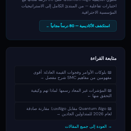
اختبارات تفاعلية — من المبتدئ الكامل إلى الاستراتيجيات
المؤسسية الاحترافية.
استكشف الأكاديمية — 80 درساً مجانياً ←
متابعة القراءة
📖 بلوكات الأوامر وفجوات القيمة العادلة: أقوى
مفهومين من مفاهيم SMC شرح مفصل →
📖 المؤشرات غير المعاد رسمها: لماذا تهم وكيفية
التحقق منها ←
📖 Quantum Algo مقابل LuxAlgo: مقارنة صادقة
لعام 2026 للمتداولين الجادين →
→ العودة إلى جميع المقالات