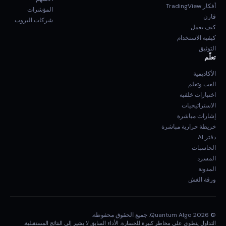
أفكار TradingView
المؤشرات
قارن
شركات البروب
كيف يعمل
كيفية الاستخدام
التوثيق
تعلّم
الأكاديمية
العب وتعلم
اختبارات خلفية
الاستراتيجيات
إشارات مباشرة
خريطة حرارية مباشرة
دفتر AI
الحاسبات
المسرد
المدونة
ورقة الغش
© 2026 Quantum Algo. جميع الحقوق محفوظة.
التداول ينطوي على مخاطر كبيرة للخسارة. الأداء السابق لا يشير إلى النتائج المستقبلية.