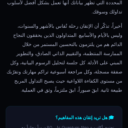
المحددة التي تظهر بياناتك أنها تعمل بشكل أفضل لأسلوب
تداولك وسوقك.
أخيراً، تذكّر أن الإتقان رحلة تُقاس بالأشهر والسنوات،
وليس بالأيام والأسابيع. المتداولون الذين يحققون النجاح
الدائم هم من يلتزمون بالتحسين المستمر من خلال
الممارسة المنتظمة، والتقييم الذاتي الصادق، والتطوير
المبني على الأدلة. كل جلسة لتحليل الرسوم البيانية، وكل
صفقة مسجلة، وكل مراجعة أسبوعية تراكم مهارتك وتقرّبك
من مستوى الكفاءة اللاواعية حيث يصبح التداول المربح
طبيعة ثانية. ابقَ صبوراً، ابقَ ملتزماً، وثق في العملية.
🎓 هل تريد إتقان هذه المفاهيم؟
تحتوي أكاديمية Quantum Algo على 80 درساً مجانياً مع