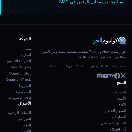
→ التخفيف مقابل الرفض في SMC
الشركة
كوانتوم
ألجو
نبذة
خوارزميات TradingView متقدمة مصممة للمتداولين الذين
اتصل بنا
يطالبون بالميزة والشفافية والدقة.
الشركاء التابعون
Quantum Algo LLC · Wilmington, DE · United States
وكيل Zeno AI
QuantumBot
QuantumTrack
المنتج
الشروط
الخصوصية
المميزات
إخلاء المسؤولية
الأسعار
الأسواق
الأداء
السجل الحافل
العملات الرقمية
المقارنات
الفوركس
التحليل الأسبوعي
الذهب
آراء العملاء
الأسهم