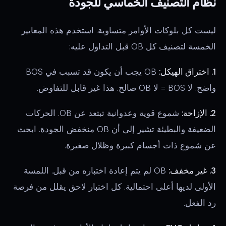
نظام التصنيف الخماسي للجودة
ليست كل بلوكات الأوامر متساوية. استخدم هذه المعايير
الخمسة لتصنيف كل OB قبل التداول عليه:
1. اختراق الهيكل:
OB يجب أن يكون قد تسبب في BOS
واضح. لا BOS = لا OB صالح. هذا غير قابل للتفاوض.
2. الإزاحة:
شموع قوية وعدوانية تبتعد عن OB. الحركات
الضعيفة والبطيئة تشير إلى أن OB منخفض الجودة. ابحث
عن شموع ذات أجسام كبيرة وظلال صغيرة.
3. غير مخفف:
OB لم يتم إعادة اختباره من قبل. اللمسة
الأولى لديها أعلى احتمالية. كل اختبار لاحق يقلل من فرصة
رد الفعل.