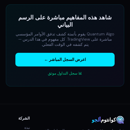
شاهد هذه المفاهيم مباشرة على الرسم
البياني
Quantum Algo يقوم بأتمتة كشف تدفق الأوامر المؤسسي
مباشرة على TradingView. كل مفهوم في هذا الدرس —
يتم كشفه في الوقت الفعلي.
اعرض السجل المباشر ←
📊 سجل التداول موثق
الشركة
كوانتوم
ألجو
نبذة