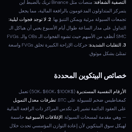
التصفية الشفافة:
منصات مثل Binance تريك بالضبط أين
يتمركز المتداولون المدعومون بالرافعة المالية، مما يجعل
تجمعات السيولة مرئية ويمكن التنبؤ بها.
2. لا توجد فجوات ليلية:
التداول على مدار الساعة طوال أيام الأسبوع يعني أن هياكل الـ
SMC أنظف من الأسهم حيث تشوه الفجوات الـ OBs والـ FVGs.
3. التقلبات الشديدة:
حركات الإزاحة الكبيرة تخلق FVGs واسعة
تمتلئ بشكل موثوق.
خصائص البيتكوين المحددة
الأرقام النفسية المستديرة
($50K، $60K، $100K) تعمل
كمغناطيس ضخم للسيولة على BTC.
تطرفات معدل التمويل
على العقود الدائمة تشير إلى تكدس المراكز ذات الرافعة المالية
— وهي مقدمة لمسحات السيولة.
الإغلاقات الأسبوعية
حاسمة
لهيكل سوق البيتكوين لأن إعادة التوازن المؤسسي تحدث خلال