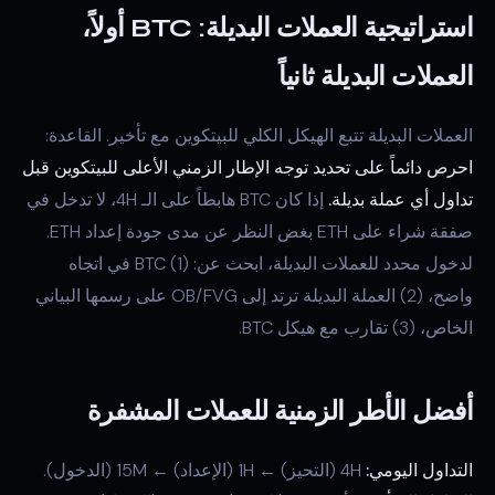
استراتيجية العملات البديلة: BTC أولاً،
العملات البديلة ثانياً
العملات البديلة تتبع الهيكل الكلي للبيتكوين مع تأخير. القاعدة:
احرص دائماً على تحديد توجه الإطار الزمني الأعلى للبيتكوين قبل
تداول أي عملة بديلة.
إذا كان BTC هابطاً على الـ 4H، لا تدخل في
صفقة شراء على ETH بغض النظر عن مدى جودة إعداد ETH.
لدخول محدد للعملات البديلة، ابحث عن: (1) BTC في اتجاه
واضح، (2) العملة البديلة ترتد إلى OB/FVG على رسمها البياني
الخاص، (3) تقارب مع هيكل BTC.
أفضل الأطر الزمنية للعملات المشفرة
التداول اليومي:
4H (التحيز) ← 1H (الإعداد) ← 15M (الدخول).