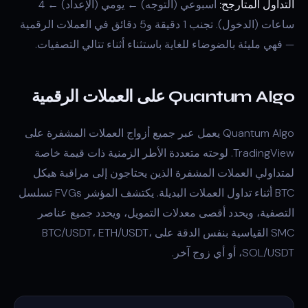
التداول المتأرجح:
أسبوعي (التوجه) ← يومي (الإعداد) ← 4
ساعات (الدخول). تجنب 1 دقيقة و5 دقائق في العملات الرقمية
— فهي مليئة بالضوضاء للغاية باستثناء أثناء تتالي التصفيات.
Quantum Algo على العملات الرقمية
Quantum Algo يعمل عبر جميع أزواج العملات المشفرة على
TradingView. لوحته متعددة الأطر الزمنية ذات قيمة خاصة
لمتداولي العملات المشفرة الذين يحتاجون إلى مراقبة هيكل
BTC أثناء تداول العملات البديلة. يكتشف المؤشر FVGs تسلسل
التصفية، ويحدد أقصى معدلات التمويل، ويحدد جميع عناصر
SMC القياسية بنفس الدقة على BTC/USDT، ETH/USDT،
SOL/USDT، أو أي زوج آخر.