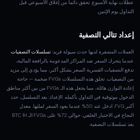
عطلات نهاية الأسبوع. تحقق دائماً من إغلاق الأسبوعي قبل
التداول يوم الإثنين.
إعداد تتالي التصفية
العملات المشفرة لديها حدث سيولة فريد:
تسلسلات التصفيات
.
عندما يتحرك السعر ضد المراكز المدعومة بالرافعة المالية،
تدفع التصفيات القسرية السعر بشكل أكبر، مما يؤدي إلى مزيد
من التصفيات. تخلق هذه التسلسلات FVGs ضخمة — حاجة
إعادة التوازن هائلة، مما يجعل هذه الـ FVGs من بين أكثر مناطق
الدخول موثوقية في التداول بأكمله. الإعداد: بعد التسلسل، حدد
أكبر FVG. ادخل عند 50% عندما يعود السعر لملئها. معدل
النجاح في الاختبار الخلفي: حوالي 72% على FVGs الـ BTC 1H
بعد تسلسلات التصفية.