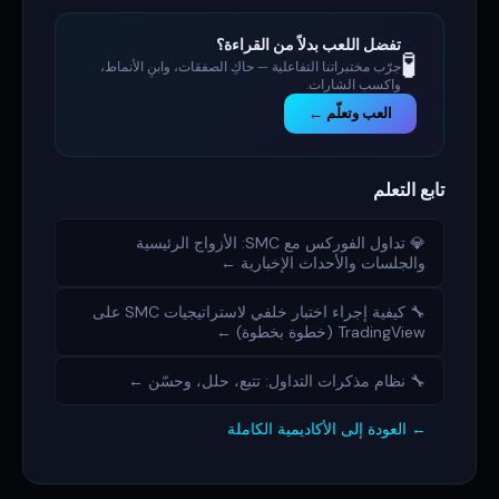
تفضل اللعب بدلاً من القراءة؟
🧪
جرّب مختبراتنا التفاعلية — حاكِ الصفقات، وابنِ الأنماط،
واكسب الشارات.
العب وتعلّم ←
تابع التعلم
💎 تداول الفوركس مع SMC: الأزواج الرئيسية
والجلسات والأحداث الإخبارية ←
🔧 كيفية إجراء اختبار خلفي لاستراتيجيات SMC على
TradingView (خطوة بخطوة) ←
🔧 نظام مذكرات التداول: تتبع، حلل، وحسّن ←
← العودة إلى الأكاديمية الكاملة