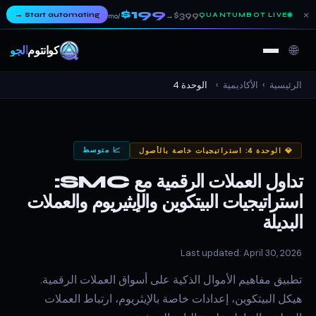
$199
×
→
Start automating
$399
QUANTUMBOT LIVE
→
/mo
🌐
كوانتوم
ألجو
الرئيسية
›
الأكاديمية
›
الوحدة 4
📈 متوسط
💎 الوحدة 4: استراتيجيات خاصة بالأصول
تداول العملات الرقمية مع SMC:
استراتيجيات البيتكوين والإيثيريوم والعملات
البديلة
Last updated: April 30, 2026
تطبيق مفاهيم الأموال الذكية على أسواق العملات الرقمية.
هيكل البيتكوين، إعدادات خاصة بالإيثريوم، ارتباط العملات