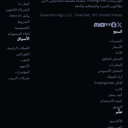
خوارزميات TradingView متقدمة مصممة للمتداولين الذين
اتصل بنا
يطالبون بالميزة والشفافية والدقة.
الشركاء التابعون
Quantum Algo LLC · Sheridan, WY, United States
وكيل Zeno AI
الشروط
الخصوصية
المنتج
إخلاء المسؤولية
الأسواق
المميزات
الأسعار
العملات الرقمية
الأداء
الفوركس
السجل الحافل
الذهب
المقارنات
الأسهم
التحليل الأسبوعي
المؤشرات
آراء العملاء
شركات البروب
أفكار TradingView
قارن
كيف يعمل
كيفية الاستخدام
التوثيق
تعلّم
الأكاديمية
العب وتعلم