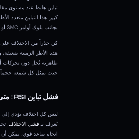
كبير. هذا التباين متعدد ا
بجانب بلوك أوامر SMC أو مسح السيولة، فإنه ينشئ واحدة من أعلى صفقات الاحتمالية المتاحة للمتداولين الفنيين.
حيث تمثل كل شمعة حجماً ووق
فشل تباين RSI: متى تقطع الخسائر
ليس كل اختلاف يؤدي إلى ان
يُعرف بـ
فشل الاختلاف
. تح