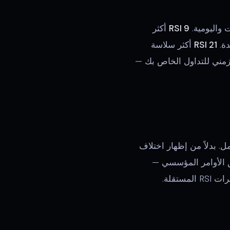
 واليومية.
RSI 9
أكثر
RSI 21
أكثر سلاسة
نية الأعلى. المفتاح هو مطابقة فترة RSI مع الإطار الزمني للتداول الخاص بك —
 من التأكيد متعدد العوامل. بدلاً من إظهار اختلاف
فق الأوامر المؤسسي —