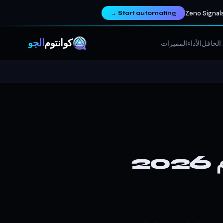
Zeno Signals
→
Start automating
كوانتوم
ألجو
الحافل
الأداء
المميزات
استراتيجية تباعد RSI: الدليل الكامل لعام 2026