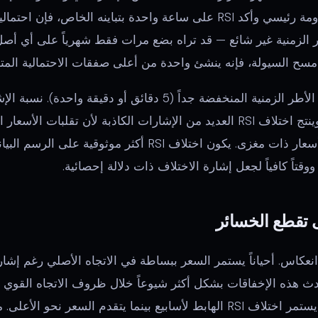
تباين هابط عند مستوى مقاومة رئيسي وأكد RSI على ساعة واحدة بتباينه الخ
لأطر الزمنية غير شائع — قد تراه بضع مرات فقط شهرياً على أي أ
كن حذراً من الاختلاف على الأطر الزمنية المنخفضة جداً (5 دقائق أو
هذه الأطر الزمنية ضعيفة، وينتج اختلاف RSI العديد من الإشارات الكاذبة لأن تق
ظاهرية تُحل دون تحركات أسعار ذات مغزى. يكون اختلاف RSI أك
تاً كافياً لجعل إشارة الاختلاف ذات دلالة إحصائية.
عكاس. أحياناً يستمر السعر ببساطة في الاتجاه الأصلي رغم إشارة
دث هذه الإخفاقات بشكل أكثر شيوعاً خلال ظروف الاتجاه القوي 
اتجاه صاعد قوي، يمكن أن يستمر اختلاف RSI الهابط لأسابيع بينما يتقدم الس