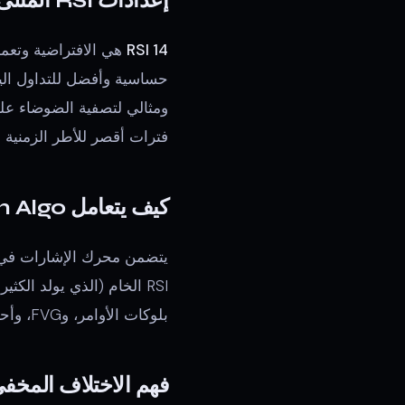
إعدادات RSI المثلى لعام 2026
RSI 14
هي الافتراضية وتعمل
حساسية وأفضل للتداول اليومي والسكا
فترات أقصر للأطر الزمنية ا
كيف يتعامل Quantum Algo مع هذا
RSI الخام (الذي يولد ال
بلوكات الأوامر، وFVG، وأحداث السيولة. هذا الفلترة المدمجة للتقارب هي ما يميزه عن مؤشرات RSI المستقلة.
فهم الاختلاف المخف