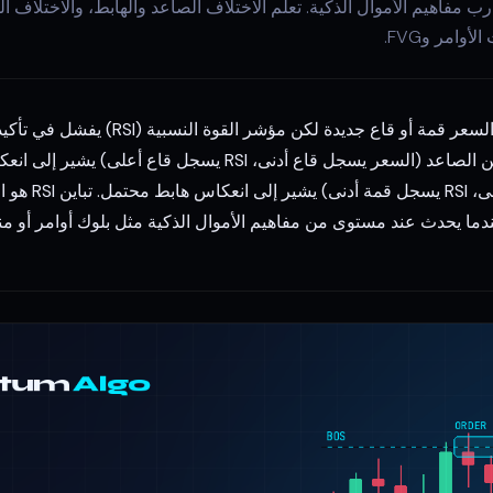
تباين RSI يحدث عندما يسجل السعر قمة أو قاع 
الزخم وانعكاس محتمل. التباين الصاعد (السعر يسجل قاع أدنى، RSI ي
الهابط (السعر يسجل