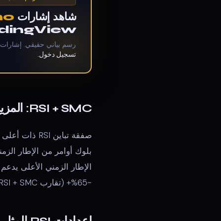
شاهد إشارات
no
TradingView — وصول لل
رسم بياني حقيقي. إشارات Zeno، إعدادات Gravity Zone، حركة السعر المباشرة
تسجيل دخول.
RSI + SMC: المزيج عالي الاحتمالية
صفقة تباين RSI ذات أعلى احتمالية تحدث عندما:
بلوك أوامر من الإطار الزمني ا
~65%+ (تقارب RSI + SMC).