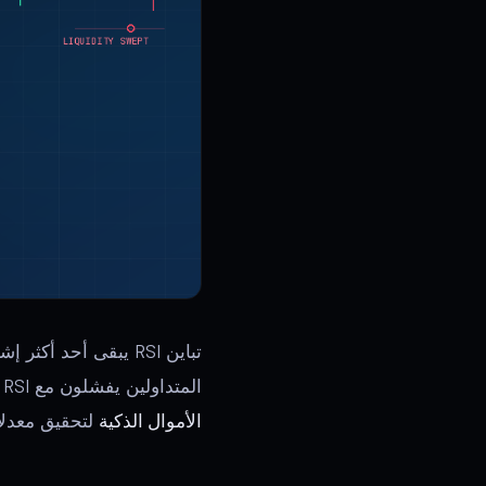
تباين RSI يبقى أحد
المتداولين يفشلون مع RSI لأنهم يستخدمونه بمعزل عن غيره. هذا الدليل يوضح لك كيفية دمج تباين RSI مع
الأموال الذكية
لتحقيق معدلا