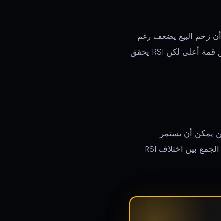
لى. هذا يشير إلى أن زخم البيع يضعف رغم
هو العكس: السعر يحقق قمة أعلى لكن RSI يحقق
. التباين يمكن أن يستمر
— الجمع بين اختلاف RSI