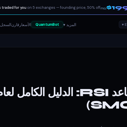
$19
 traded for you
on 5 exchanges — founding price, 50% off
/mo
المزيد ▾
الأسعار
قارن
السجل 
QuantumBot