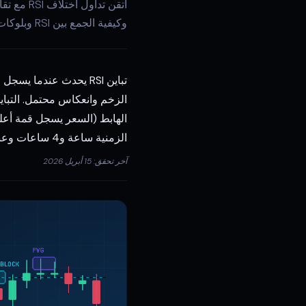
وكيفية الجمع بين RSI وبلوكات الأوامر وFVG.
الزمنية ساعة و4 ساعات وعندما يحدث عند مستوى من مفاهيم الأموال الذكية مثل بلوك أوامر أو منطقة مسح السيولة.
آخر تحقق: 15 أبريل 2026