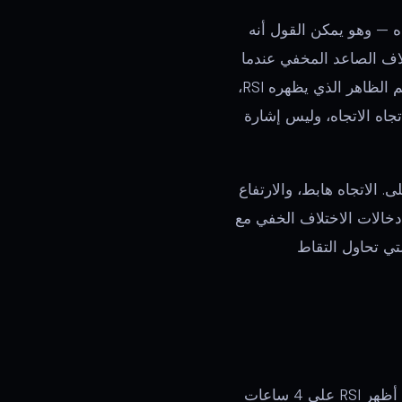
ه — وهو يمكن القول أنه
ختلاف الصاعد المخفي عندما
يحقق السعر قاع أعلى لكن RSI يحقق قاع أدنى. هذا يشير إلى أنه على الرغم من ضعف الزخم الظاهر الذي يظهره RSI،
تجاه الاتجاه، وليس إشارة
الصورة المعكوسة: يحقق السعر قمة أدنى بينما يحقق RSI قمة أعلى. الاتجاه هابط، والارتفاع
ع يفقد زخمه رغم قراءة RSI الأعلى. تتماشى إدخالات الاختلاف الخفي مع
لتي تحاول التقاط
صفقات التباين الأقوى تحدث عندما تُظهر أطر زمنية متعددة نفس الإشارة في وقت واحد. إذا أظهر RSI على 4 ساعات