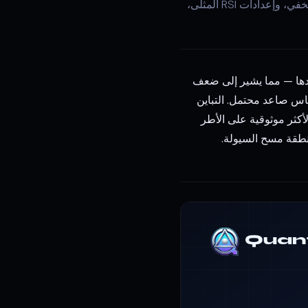
أتقن تداول اختلاف RSI مع تقارب مفاهيم الأموال الذكية. تعلم الاختلاف الصاعد والهابط، والاختلاف الخفي، وإعدادات RSI المثلى،
جديدة لكن مؤشر القوة النسبية (RSI) يفشل في تأكيدها — مما يشير إلى ضعف
سجل قاع أعلى) يشير إلى انعكاس صاعد محتمل. التباين
 قمة أعلى، RSI يسجل قمة أدنى) يشير إلى انعكاس هابط محتمل. تباين RSI هو الأكثر موثوقية على الأطر