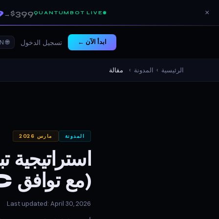
9
$399
×
QUANTUMBOT LIVE
→
ابدأ الآن ←
🌐 EN ▾
تسجيل الدخول
الرئيسية
›
المدونة
›
مقالة
المدونة
مارس 2026
(مع توافق SMC)
Last updated: April 30, 2026