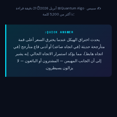
✍️ سبيس · Quantum Algo
📅 أبريل 2026
⏱️ 21 دقيقة قراءة
📈 أكثر من 5,200 كلمة
QUICK ANSWER:
يحدث اختراق الهيكل عندما يخترق السعر أعلى قمة
متأرجحة حديثة (في اتجاه صاعد) أو أدنى قاع متأرجح (في
اتجاه هابط)، مما يؤكد استمرار الاتجاه الحالي. إنه يشير
إلى أن الجانب المهيمن — المشترون أو البائعون — لا
يزالون يسيطرون.