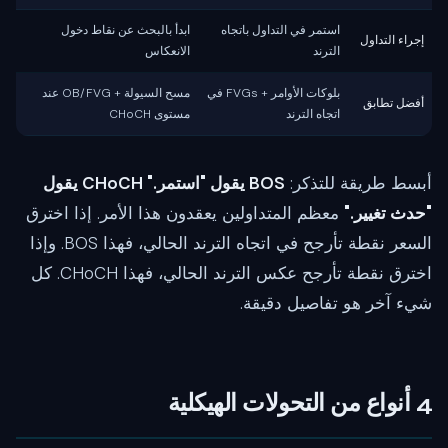
استمر في التداول باتجاه
ابدأ بالبحث عن نقاط دخول
إجراء التداول
الترند
الانعكاس
بلوكات الأوامر + FVGs في
مسح السيولة + OB/FVG عند
أفضل تطابق
اتجاه الترند
مستوى CHoCH
أبسط طريقة للتذكر:
BOS يقول "استمر." CHoCH يقول
"حدث تغيير."
معظم المتداولين يعقدون هذا الأمر. إذا اخترق
السعر نقطة تأرجح في اتجاه الترند الحالي، فهذا BOS. وإذا
اخترق نقطة تأرجح عكس الترند الحالي، فهذا CHoCH. كل
شيء آخر هو تفاصيل دقيقة.
4 أنواع من التحولات الهيكلية