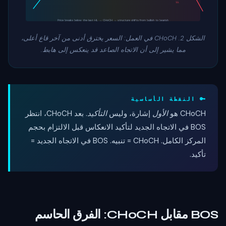
LL
Price breaks below the last HL → CHoCH → structure shifts from bullish to bearish
الشكل 2. CHoCH في العمل: السعر يخترق أدنى من آخر قاع أعلى،
مما يشير إلى أن الاتجاه الصاعد قد ينعكس إلى هابط.
🔑 النقطة الأساسية
CHoCH هو
الأول
إشارة، وليس
التأكيد
. بعد CHoCH، انتظر
BOS في الاتجاه الجديد لتأكيد الانعكاس قبل الالتزام بحجم
المركز الكامل. CHoCH = تنبيه. BOS في الاتجاه الجديد =
تأكيد.
BOS مقابل CHoCH: الفرق الحاسم