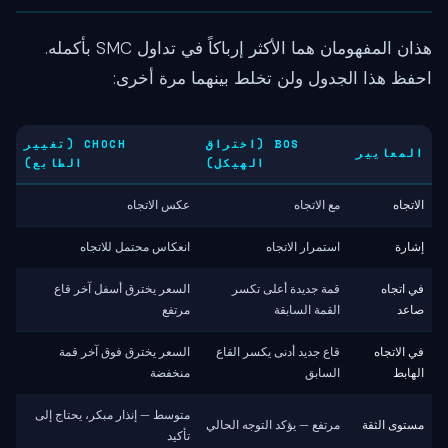
هذان المفهومان هما الأكثر إرباكاً في تداول SMC بأكمله.
احفظ هذا الجدول ولن تخلط بينهما مرة أخرى:
BOS (اختراق
CHOCH (تغيير
المعايير
الهيكل)
الطابع)
الاتجاه
مع الاتجاه
عكس الاتجاه
إشارة
استمرار الاتجاه
انعكاس محتمل للاتجاه
في اتجاه
قمة جديدة أعلى تكسر
السعر يخترق أسفل آخر قاع
صاعد
القمة السابقة
مرتفع
في الاتجاه
قاع جديد أدنى يكسر القاع
السعر يخترق فوق آخر قمة
الهابط
السابق
منخفضة
متوسط — إنذار مبكر، يحتاج إلى
مستوى الثقة
مرتفع — يؤكد التوجه الحالي
تأكيد