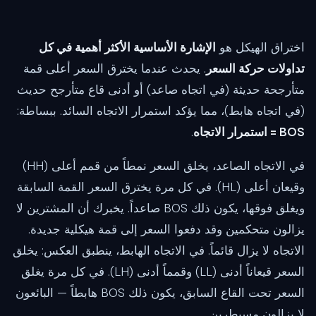
اختراق الهيكل هو
الإشارة الأساسية الأكثر أهمية في كل
تداولات حركة السعر
. يحدث عندما يخترق السعر أعلى قمة
متأرجحة حديثة (في اتجاه صاعد) أو أدنى قاع متأرجح حديث
(في اتجاه هابط)، مما يؤكد استمرار الاتجاه السائد. ببساطة:
BOS = استمرار الاتجاه
.
في الاتجاه الصاعد، يخلق السعر نمطاً من قمم أعلى (HH)
وقيعان أعلى (HL). في كل مرة يخترق السعر القمة السابقة
ويغلق فوقها، يكون ذلك BOS صاعداً. يخبرك أن المشترين لا
يزالون متحكمين وقد دفعوا السعر إلى قمة هيكلية جديدة.
الاتجاه لا يزال قائماً. في الاتجاه الهابط، ينطبق العكس: يخلق
السعر قيعاناً أدنى (LL) وقمماً أدنى (LH). في كل مرة يغلق
السعر تحت القاع السابق، يكون ذلك BOS هابطاً — البائعون
لا يزالون مسيطرين.