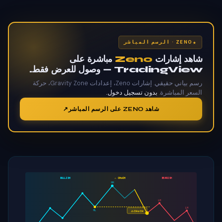
ZENO · الرسم المباشر
شاهد إشارات
Zeno
مباشرة على
TradingView — وصول للعرض فقط.
رسم بياني حقيقي. إشارات Zeno، إعدادات Gravity Zone، حركة
السعر المباشرة.
بدون تسجيل دخول.
شاهد ZENO على الرسم المباشر
BULLISH
CHoCH ⚠
BEARISH
HH
LH
LH
HL
CHoCH ⚠