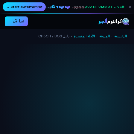
$199
×
→
Start automating
$399
→
QUANTUMBOT LIVE
/mo
كوانتوم
ألجو
ابدأ الآن ←
الرئيسية
›
المدونة
›
الأدلة المتميزة
›
دليل BOS و CHoCH