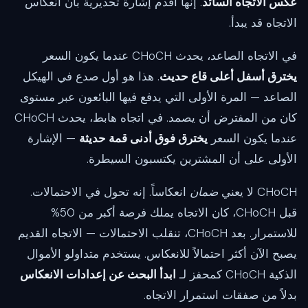
عكس الاتجاه السائد
. إنها أقدم إشارة تحذيرية بأن انعكاس
الاتجاه قد يبدأ.
في الاتجاه الصاعد، يحدث CHoCH عندما يكون السعر
يخترق أسفل أعلى قاع حديث
. هذا هو أول صدع في الهيكل
الصاعد — المرة الأولى التي يدفع فيها البائعون عبر مستوى
كان من المفترض أن يصمد. في اتجاه هابط، يحدث CHoCH
عندما يكون السعر
يخترق فوق أدنى قمة حديثة
— الإشارة
الأولى على أن المشترين يكتسبون السيطرة.
CHoCH لا يعني
ضمان
انعكاساً. إنه تحول في الاحتمالات.
قبل CHoCH، كان الاتجاه يملك فرصة أكبر من 50%
للاستمرار. بعد CHoCH، تنقلب الاحتمالات — الاتجاه القديم
يصبح الآن أكثر احتمالاً للانعكاس. يستخدم متداولو الأموال
الذكية CHoCH كمحفز لـ
ابدأ البحث عن إعدادات الانعكاس
بدلاً من صفقات استمرار الاتجاه.