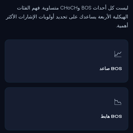
ليست كل أحداث BOS وCHoCH متساوية. فهم الفئات
الهيكلية الأربعة يساعدك على تحديد أولويات الإشارات الأكثر
أهمية.
📈
BOS صاعد
السعر يخترق فوق القمة السابقة في الاتجاه الصاعد. هذا هو الحدث
الهيكلي الأكثر شيوعاً — فهو ببساطة يؤكد استمرار الاتجاه الصاعد. كل
BOS صاعد هو ضوء أخضر للبحث عن فرص شراء عند الارتدادات نحو
بلوكات الأوامر
و
فجوات القيمة العادلة
.
📉
BOS هابط
السعر يخترق أسفل القاع السابق في الاتجاه الهابط. يؤكد بقاء
البائعين في السيطرة. كل BOS هابط يشير إلى استمرار الاتجاه