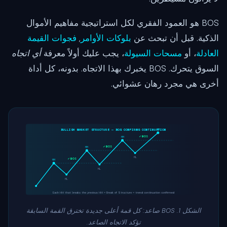
BOS هو العمود الفقري لكل استراتيجية مفاهيم الأموال
الذكية. قبل أن تبحث عن
بلوكات الأوامر
,
فجوات القيمة
العادلة
، أو
مسحات السيولة
، يجب عليك أولاً معرفة
أي اتجاه
السوق يتحرك. BOS يخبرك بهذا الاتجاه. بدونه، كل أداة
أخرى هي مجرد رهان عشوائي.
BULLISH MARKET STRUCTURE — BOS CONFIRMS CONTINUATION
HH
BOS ✓
HH
BOS ✓
HH
HL
BOS ✓
HH
HL
HL
Each HH that breaks the previous HH = Break of Structure = trend continuation confirmed
الشكل 1. BOS صاعد: كل قمة أعلى جديدة تخترق القمة السابقة
تؤكد الاتجاه الصاعد.