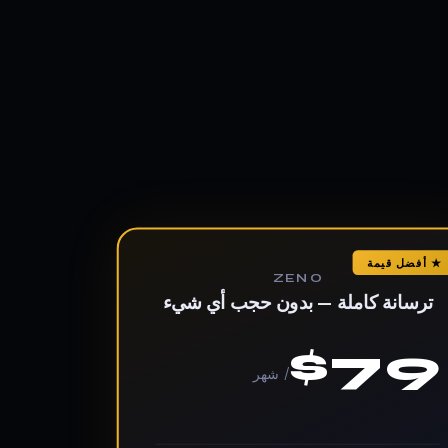
★ أفضل قيمة
ZENO
ترسانة كاملة — بدون حجب أي شيء
$79
/ شهر