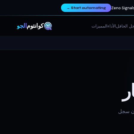
Zeno Signals
→
Start automating
كوانتوم
ألجو
ل الحافل
الأداء
المميزات
ر
ان سجل