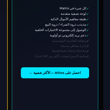
كل شيء في Matrix
✓
لوحة تصفية متقدمة
✓
طبقة مفاهيم الأموال الذكية
✓
مذبذب ذروة الشراء / ذروة البيع
✓
الوصول إلى مجموعة الاختبارات الخلفية
✓
دعم بريد إلكتروني ذو أولوية
✓
منطقة الجاذبية المؤسسية
✗
إدارة مخاطر مدمجة
✗
Quantum Zeno Stocks
✗
مكتبة الاستراتيجيات (أكثر من 60 إعداد)
✗
احصل على Atlas — الأكثر شعبية ←