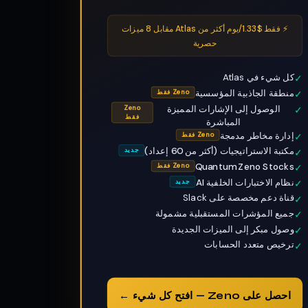
⚡ فقط $1.33/يوم أكثر من Atlas مقابل 8 ميزات
حصرية
كل شيء في Atlas
✓
منطقة الجاذبية المؤسسية
✓
Zeno فقط
الوصول إلى الإشارات المميزة
Zeno
✓
فقط
المباشرة
إدارة مخاطر مدمجة
✓
Zeno فقط
مكتبة الاستراتيجيات (أكثر من 60 إعداد)
✓
جديد
Quantum Zeno Stocks
✓
Zeno فقط
نظام الاختبارات الخلفية AI
✓
جديد
قناة دعم مخصصة على Slack
✓
جميع المؤشرات المستقبلية مشمولة
✓
وصول مبكر إلى الميزات الجديدة
✓
ترخيص متعدد الحسابات
✓
احصل على Zeno — افتح كل شيء ←