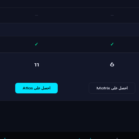
—
—
✓
✓
11
6
احصل على Matrix
احصل على Atlas