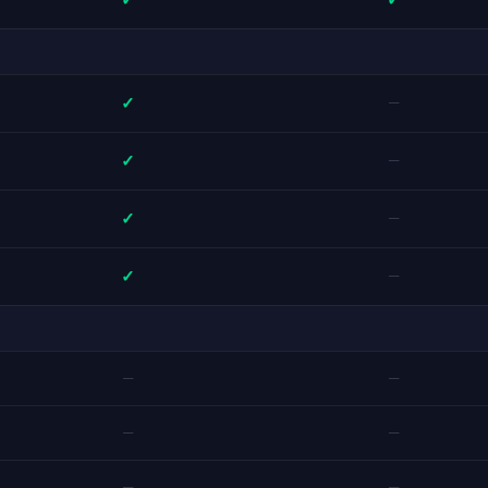
✓
✓
✓
—
✓
—
✓
—
✓
—
—
—
—
—
—
—