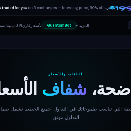
$19
 traded for you
on 5 exchanges — founding price, 50% off
/mo
المزيد ▾
الأسعار
قارن
الأكاديمية
السج
QuantumBot
الباقات والأسعار
ضحة،
شفاف
الأسعا
خطة التي تناسب طموحاتك في التداول. جميع الخطط تشمل ضم
التداول موثق.