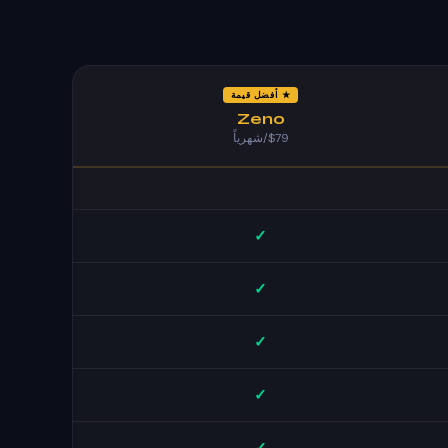
★ أفضل قيمة
Zeno
$79/شهرياً
✓
✓
✓
✓