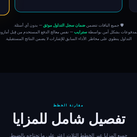
🛡️ جميع الباقات تتضمن
ضمان سجل التداول موثق
— بدون أي أسئلة.
المدفوعات بشكل آمن بواسطة
سترايب
— نفس معالج الدفع المستخدم من قِبل أمازون
التداول ينطوي على مخاطر. الأداء السابق للإشارات لا يضمن النتائج المستقبلية.
مقارنة الخطط
تفصيل شامل للمزايا
جميع المزايا عبر الخطط الثلاث. اعثر على ما تحتاجه بالضبط.