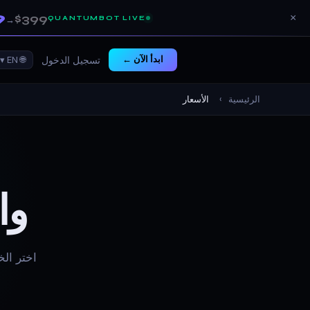
9
$399
×
QUANTUMBOT LIVE
→
ابدأ الآن ←
🌐 EN ▾
تسجيل الدخول
الرئيسية
›
الأسعار
وا
اختر ال