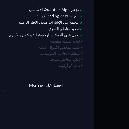
مؤشر Quantum Algo الأساسي
✓
تنبيهات TradingView فورية
✓
التحقق من الإشارات متعدد الأطر الزمنية
✓
تحديد مناطق السوق
✓
يعمل على العملات الرقمية، الفوركس والأسهم
✓
لوحة تصفية متقدمة
✗
طبقة مفاهيم الأموال الذكية
✗
منطقة الجاذبية المؤسسية
✗
إدارة مخاطر مدمجة
✗
دعم ذو أولوية
✗
احصل على Matrix ←