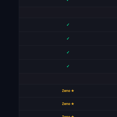
✓
✓
✓
✓
✓
★ Zeno
★ Zeno
★ Zeno