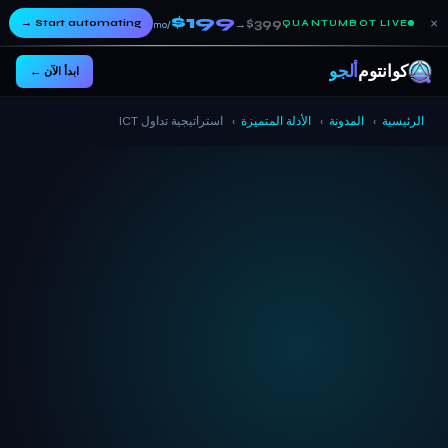
$199
×
→
Start automating
$399
→
QUANTUMBOT LIVE
/mo
كوانتوم
ألجو
ابدأ الآن ←
الرئيسية
›
المدونة
›
الأدلة المتميزة
›
استراتيجية تداول ICT