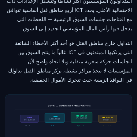
المتداولون المؤسسيون أكثر نشاطاً وتتشكل الإعدادات ذات
الاحتمالية الأعلى. يحدد ICT أربع مناطق قتل أساسية تتوافق
مع افتتاحات جلسات السوق الرئيسية — اللحظات التي
يدخل فيها رأس المال المؤسسي الجديد إلى السوق.
التداول خارج مناطق القتل هو أحد أكثر الأخطاء الشائعة
التي يرتكبها المبتدئون في ICT. غالباً ما ينتج السوق بين
الجلسات حركة سعرية متقلبة وبلا اتجاه واضح لأن
المؤسسات لا تتخذ مراكز نشطة. تركز مناطق القتل تداولك
في النوافذ الزمنية حيث تتحرك الأموال الحقيقية.
ICT KILL ZONES (EST / New York Time)
NEW YORK AM
LONDON
ASIAN
NEW YORK PM
7AM–10AM EST
2AM–5AM EST
8PM–12AM EST
1:30–4PM EST
Defines the range
Judas Swing zone
Highest volume
Reversal window