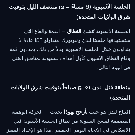
الجلسة الآسيوية (8 مساءً – 12 منتصف الليل بتوقيت
شرق الولايات المتحدة)
الجلسة الآسيوية تُنشئ
النطاق
— القمة والقاع التي
ستستهدفها جلستا لندن ونيويورك. متداولو ICT عادةً لا
يتداولون خلال الجلسة الآسيوية. بدلاً من ذلك، يحددون قمة
وقاع النطاق الآسيوي كأول أهداف للسيولة لمناطق القتل
في اليوم التالي.
منطقة قتل لندن (2-5 صباحاً بتوقيت شرق الولايات
المتحدة)
افتتاح لندن هو حيث
تأرجح يهوذا
يحدث — الحركة الوهمية
المصممة لمسح السيولة من نطاق الجلسة الآسيوية قبل
الانعكاس في الاتجاه اليومي الحقيقي. هذا هو الإعداد المميز