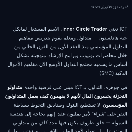
آخر تحقق: 15 أبريل 2026
ICT تعني
Inner Circle Trader
، الاسم المستعار لمايكل
جيه هادلستون — متداول ومعلم يقوم بتدريس مفاهيم
التداول المؤسسي منذ العقد الأول من القرن الحالي من
خلال محاضرات يوتيوب وبرامج الإرشاد. منهجيته تشكل
أساس ما يسميه مجتمع التداول الأوسع الآن مفاهيم الأموال
الذكية (SMC).
في جوهره، التداول بـ ICT مبني على فرضية واحدة:
متداولو
التجزئة يخسرون المال لأنهم لا يفهمون كيف يعمل المتداولون
المؤسسيون
. لا تستطيع البنوك وصناديق التحوط ببساطة
النقر على "شراء" لأمر بمليون عقد. إنهم بحاجة إلى هندسة
السيولة — خلق ظروف يكون فيها عدد كافٍ من متداولي
التجزئة على استعداد لأخذ الجانب الآخر من صفقتهم. يعلمك