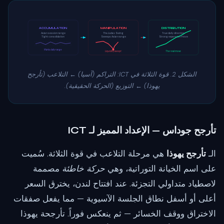
ACCUMULATION
MANIPULATION
DISTRIBUTION
Asian session range
The Judas Swing
True daily direction
Tight consolidation
Sweeps Asian range
Strong expansion move
Marks daily range
Liquidity swept
The real move
الشكل 2. قوة الثلاثة في ICT: التراكم (آسيا) ← التلاعب (تأرجح
يهوذا) ← التوزيع (الحركة الحقيقية).
تأرجح جوداس — الإعداد المميز لـ ICT
الـ
تأرجح يهوذا
هي مرحلة التلاعب في قوة الثلاثة. سُميت
على اسم الخيانة التوراتية، وهي
حركة خاطئة
مصممة
لاصطياد متداولي التجزئة. عند افتتاح لندن، يخترق السعر
أعلى أو أسفل نطاق الجلسة الآسيوية — مما يفعل صفقات
الاختراق ووقف الخسائر — ثم ينعكس فوراً. تأرجحة يهوذا