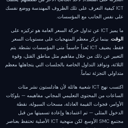
ICT كيفية التعرف على تلك الظروف المهندسة ووضع نفسك
على نفس الجانب مع المؤسسات.
ما يميز ICT عن تداول حركة السعر العامة هو تركيزه على
الوقت
. بينما تركز معظم المنهجيات على مستويات السعر
فقط، يضيف ICT بُعداً حاسماً:
متى
المؤسسات نشطة. يتم
التعبير عن ذلك من خلال مفاهيم مثل مناطق القتل، وقوة
الثلاثة، ونوافذ التداول الخاصة بالجلسات التي يتجاهلها معظم
متداولي التجزئة تماماً.
اكتسب نهج ICT شعبية هائلة لأن هادلستون نشر مئات
الساعات من المحتوى التعليمي المجاني. مفاهيمه — بلوكات
الأوامر، فجوات القيمة العادلة، مسحات السيولة، نقطة
الدخول المثلى — تم اعتمادها وإعادة تسميتها من قبل
مجتمع SMC الأوسع. لكن منهجية ICT الأصلية تحتفظ بعناصر