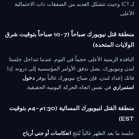
لـ ICT وحيث تتشكل العديد من الصفقات ذات الاحتمالية
الأعلى.
منطقة قتل نيويورك صباحاً (7-10 صباحاً بتوقيت شرق
الولايات المتحدة)
النافذة الزمنية الأعلى حجماً في اليوم. عندما تتداخل جلستا
لندن ونيويورك، يصل تدفق الأوامر المؤسسية إلى ذروته. إذا
فاتك إعداد لندن، فإن صباح نيويورك غالباً يوفر
دخول
استمراري
في نفس اتجاه الحركة اليومية الحقيقية.
منطقة القتل لنيويورك المسائية (1:30م–4م بتوقيت
EST)
جلسة ما بعد الظهر غالباً تُنتج
انعكاسات أو جني أرباح
.