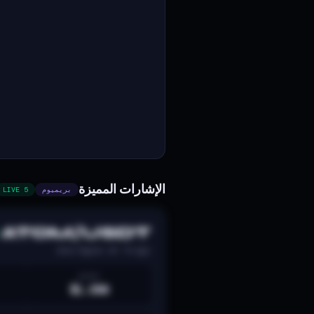
الإشارات المميزة
بريميوم
5 LIVE
ATOM/USDT
Zeno Signal · 2H · 7h ago
ENTRY
$1.350