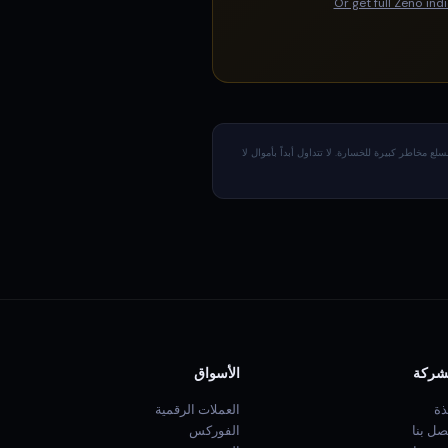
Or get full Zeno in
مخاطر كبيرة للخسارة. لا تتداول أبداً بأموال لا
شركة
الأسواق
ذة
العملات الرقمية
صل بنا
الفوركس