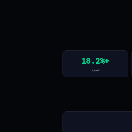
+18.2%
شهري