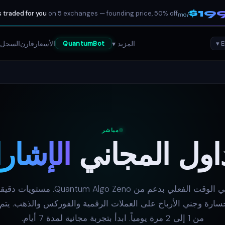
$19
 traded for you
on 5 exchanges — founding price, 50% off
/mo
المزيد ▾
الأسعار
قارن
السجل 
QuantumBot
مباشر
داول المجاني
الإشار
إشارات في الوقت الفعلي بدعم من tum Algo Zeno
ارة وجني الأرباح على العملات الرقمية والفوركس والذهب. يتم
من 1 إلى 2 مرة يومياً. ابدأ بتجربة مجانية لمدة 7 أيام.