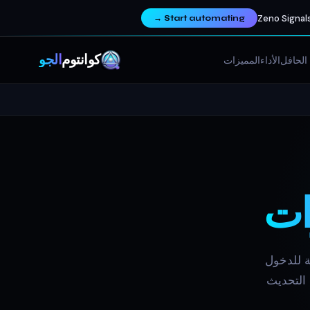
Zeno Signals
→
Start automating
كوانتوم
ألجو
الحافل
الأداء
المميزات
ات
Quan. مستويات دقيقة للدخول
 التحديث