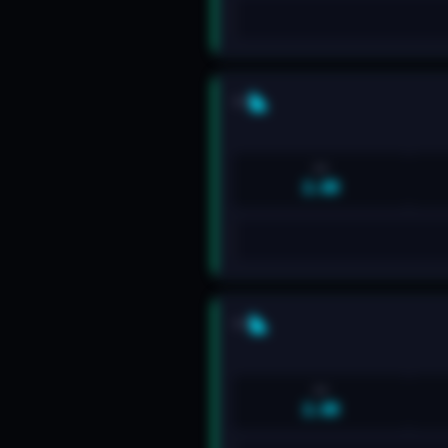
5/5
R:R
2.6R
5/5
R:R
2.6R