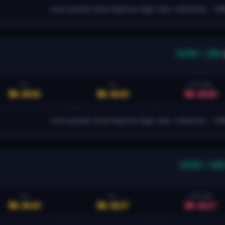
Auto-posted from Quantum Algo Zeno indicator. LON
ACTIVE
LONG
TP2
TP1
STOP LOSS
$0.0192
$0.0183
$0.0169
Auto-posted from Quantum Algo Zeno indicator. LON
ACTIVE
LONG
TP2
TP1
STOP LOSS
$0.0143
$0.0137
$0.0127