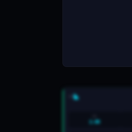
5/5
R:R
2.6R