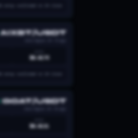
G setup confirmed on 2H close.
AIXBT/USDT
Zeno Signal · 2H · 7h ago
ENTRY
$0.0175
G setup confirmed on 2H close.
GOAT/USDT
Zeno Signal · 2H · 11h ago
ENTRY
$0.0131