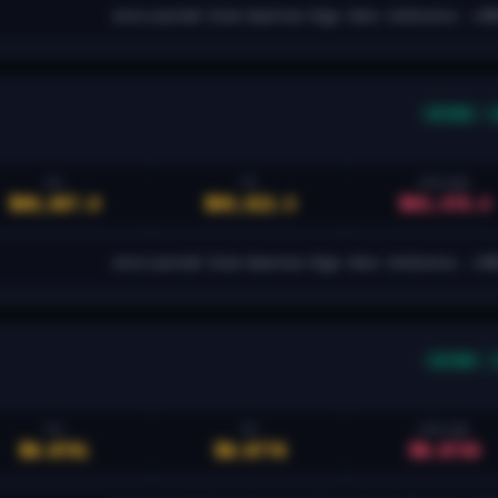
Auto-posted from Quantum Algo Zeno indicator. LON
ACTIVE
TP2
TP1
STOP LOSS
$66,987.9
$65,622.3
$63,476.4
Auto-posted from Quantum Algo Zeno indicator. LON
ACTIVE
TP2
TP1
STOP LOSS
$0.0791
$0.0770
$0.0739