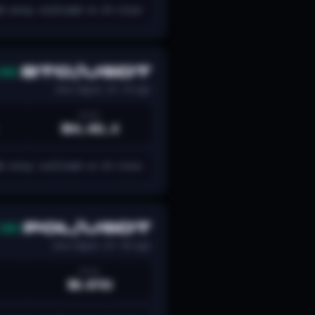
G setup confirmed on 2H close.
BTC/USDT
LONG
Zeno Signal · 2H · 11h ago
ENTRY
$64,451.8
G setup confirmed on 2H close.
POL/USDT
LONG
Zeno Signal · 2H · 19h ago
ENTRY
$0.0753