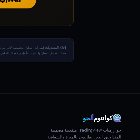
9/mo →
إخلاء المسؤولية:
إشارات التداول مخصصة لأغراض تعليم
يمكنك تحمل خسارتها. قم دائماً بإجراء بحثك الخاص وضع في اعتبارك وضع
كوانتوم
ألجو
خوارزميات TradingView متقدمة مصممة
للمتداولين الذين يطالبون بالميزة والشفافية