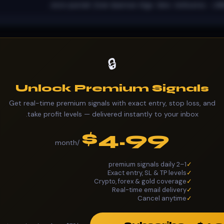
Auto-posted from Quantum Algo Zeno indicator. LON
🔒
Unlock Premium Signals
Get real-time premium signals with exact entry, stop loss, and
take profit levels — delivered instantly to your inbox.
$4.99
/month
1–2 premium signals daily
✓
Exact entry, SL & TP levels
✓
Crypto, forex & gold coverage
✓
Real-time email delivery
✓
Cancel anytime
✓