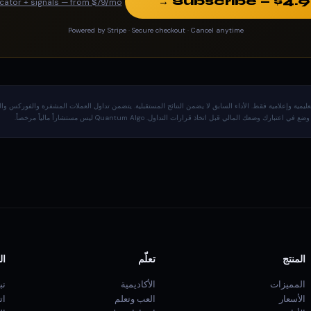
Subscribe — $4.9
dicator + signals — from $79/mo
Powered by Stripe · Secure checkout · Cancel anytime
ية وإعلامية فقط. الأداء السابق لا يضمن النتائج المستقبلية. يتضمن تداول العملات المشفرة والفوركس والسلع 
ك المالي قبل اتخاذ قرارات التداول. Quantum Algo ليس مستشاراً مالياً مرخصاً.
المنتج
تعلّم
ال
المميزات
الأكاديمية
نب
الأسعار
العب وتعلم
ات