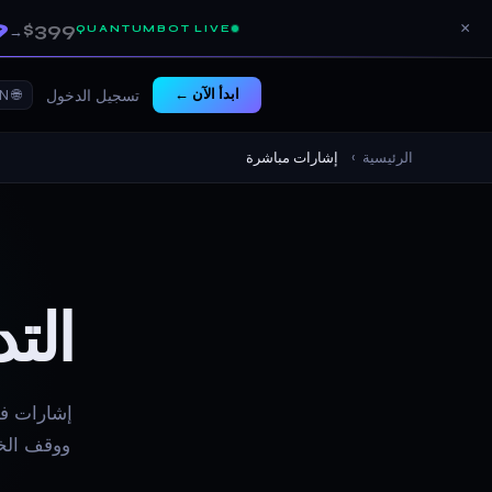
9
$399
×
QUANTUMBOT LIVE
→
ابدأ الآن ←
🌐 EN ▾
تسجيل الدخول
الرئيسية
›
إشارات مباشرة
الت
ووقف الخس