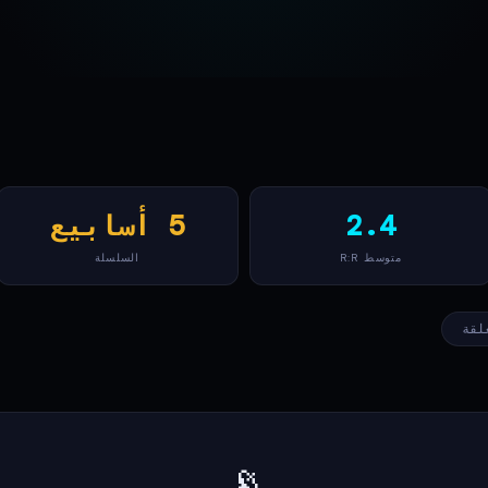
2.4
5 أسابيع
متوسط R:R
السلسلة
لقة
📡