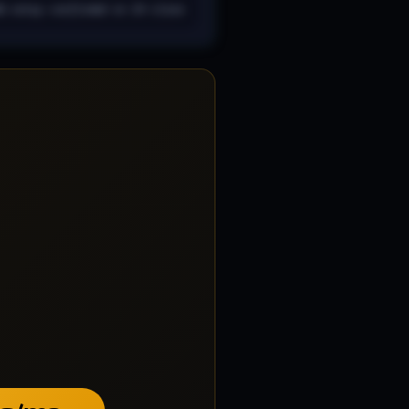
G setup confirmed on 2H close.