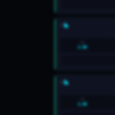
5/5
R:R
2.6R
5/5
R:R
2.6R