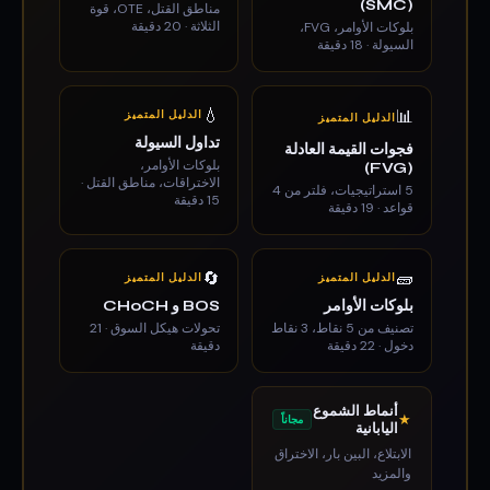
(SMC)
مناطق القتل، OTE، قوة
الثلاثة · 20 دقيقة
بلوكات الأوامر، FVG،
السيولة · 18 دقيقة
💧
📊
الدليل المتميز
الدليل المتميز
تداول السيولة
فجوات القيمة العادلة
بلوكات الأوامر،
(FVG)
الاختراقات، مناطق القتل ·
5 استراتيجيات، فلتر من 4
15 دقيقة
قواعد · 19 دقيقة
🔄
🧱
الدليل المتميز
الدليل المتميز
بلوكات الأوامر
BOS و CHoCH
تصنيف من 5 نقاط، 3 نقاط
تحولات هيكل السوق · 21
دخول · 22 دقيقة
دقيقة
أنماط الشموع
★
مجاناً
اليابانية
الابتلاع، البين بار، الاختراق
والمزيد