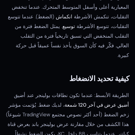
المعيارية أعلى وأسفل المتوسط المتحرك. عندما تنخفض
التقلبات، تنكمش الأشرطة
انكماش
(الضغط). عندما تتوسع
التقلبات، تتوسع الأشرطة
توسيع
. يمثل الضغط فترة من
التقلب المنخفض التي تسبق تاريخياً فترة من التقلب
العالي. فكّر فيه كأن السوق يأخذ نفساً عميقاً قبل حركة
كبيرة.
كيفية تحديد الانضغاط
الطريقة الأبسط: عندما تكون نطاقات بولينجر عند أضيق
أضيق عرض في آخر 120 شمعة
، لديك ضغط. يُؤتمت مؤشر
زخم الضغط (أحد أكثر نصوص مجتمع TradingView شيوعاً)
هذا الكشف من خلال مقارنة عرض بولينجر باند بعرض قناة
كيلتنر. عندما يتناسب BB داخل KC، يكون الضغط نشطاً.