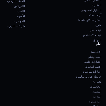
السجل الحافل
العملات الرقمية
المقارنات
الفوركس
التحليل الأسبوعي
الذهب
آراء العملاء
الأسهم
أفكار TradingView
المؤشرات
قارن
شركات البروب
كيف يعمل
كيفية الاستخدام
التوثيق
تعلّم
الأكاديمية
العب وتعلم
اختبارات خلفية
الاستراتيجيات
إشارات مباشرة
خريطة حرارية مباشرة
دفتر AI
الحاسبات
المسرد
المدونة
أدلة مميزة