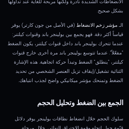
الانضغاطات الشديدة نادرة ولكنها مربحة للغاية عند تداولها
بشكل صحيح.
الـ
مؤشر زخم الانضغاط
(في الأصل من جون كارتر) يوفر
قياساً أكثر دقة. فهو يجمع بين بولينجر باند وقنوات كيلتنر:
عندما تتحرك بولينجر باند داخل قنوات كيلتنر، يكون الضغط
"مفعّلاً". عندما تتوسع بولينجر باند مرة أخرى خارج قنوات
كيلتنر، "ينطلق" الضغط وتبدأ حركة اتجاهية. هذه الإشارة
الثنائية تشغيل/إيقاف تزيل العنصر الشخصي من تحديد
الضغط وتمنحك مؤشر ميكانيكي واضح لجذب انتباهك.
الجمع بين الضغط وتحليل الحجم
سلوك الحجم خلال انضغاط نطاقات بولينجر يوفر دلائل
قيّمة حول اتجاه وقوة الاختراق النهائي. خلال مرحلة