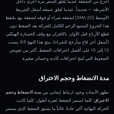
اخرج من الصفقة عندما يُغلق السعر مرة أخرى داخل
الأشرطة — تحديداً، عندما تُغلق شمعة أسفل الشريط
الأوسط (20 SMA) لصفقة شراء أو فوقه لصفقة بيع. يلتقط
هذا الخروج المتتبع الزخم الكامل للحركة بعد الضغط دون
قطع الأرباح قبل الأوان. بالاقتران مع وقف الخسارة الهيكلي
(أسفل آخر قاع متأرجح للشراء)، ينتج هذا النهج R:R بنسب
1:3 إلى 1:5 على أفضل اختراقات الضغط، أكثر من تعويض
الضغوط التي تُنتج اختراقات كاذبة وخسائر صغيرة.
مدة الانضغاط وحجم الاختراق
تظهر الأبحاث وجود ارتباط إيجابي بين
مدة الانضغاط وحجم
الاختراق
: كلما استمر الضغط لفترة أطول، كلما كانت
الحركة النهائية أكبر عادةً. غالباً ما يسبق الضغط الذي يستمر