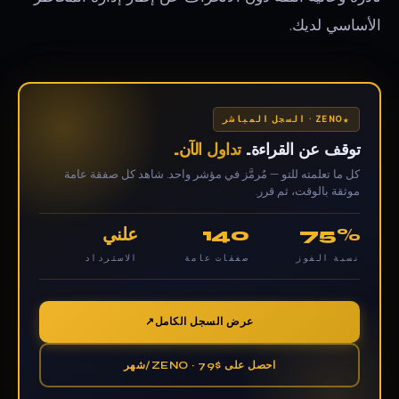
الأساسي لديك.
ZENO · السجل المباشر
توقف عن القراءة.
تداول الآن.
كل ما تعلمته للتو — مُرمَّز في مؤشر واحد. شاهد كل صفقة عامة
موثقة بالوقت، ثم قرر.
75%
140
علني
نسبة الفوز
صفقات عامة
الاسترداد
عرض السجل الكامل
احصل على ZENO · 79$/شهر