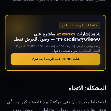
ZENO · الرسم المباشر
شاهد إشارات
Zeno
مباشرة على
TradingView — وصول للعرض فقط.
رسم بياني حقيقي. إشارات Zeno، إعدادات Gravity Zone، حركة
السعر المباشرة.
بدون تسجيل دخول.
شاهد ZENO على الرسم المباشر
المشكلة: الاتجاه
الانضغاط يخبرك بأن
متى
حركة كبيرة قادمة ولكن ليس
أي
اتجاه
. هنا حيث يفشل معظم المتداولين — يرون الضغط