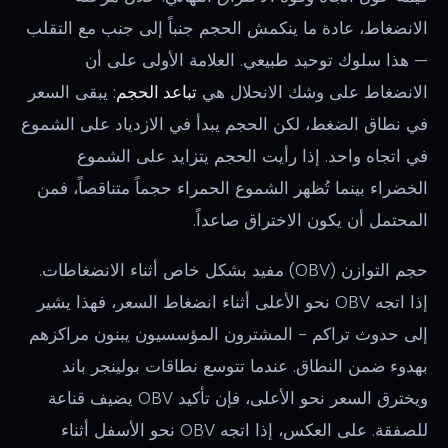
الانضغاط، عادة ما ينكمش الحجم جنباً إلى جنب مع التقلب
— هذا سلوك توحيد طبيعي. العلامة الأولى على أن
الانضغاط على وشك الانحلال هي
تباعد الحجم
: يبقى السعر
في نطاق الضغط، لكن الحجم يبدأ في الازدياد على الشموع
في اتجاه واحد. إذا رأيت الحجم يتزايد على الشموع
الخضراء بينما تُظهر الشموع الحمراء حجماً متناقصاً، فمن
المحتمل أن يكون الاختراق صاعداً.
حجم التوازن (OBV) مفيد بشكل خاص أثناء الانضغاطات.
إذا اتجه OBV نحو الأعلى أثناء انضغاط السعر، فهذا يشير
إلى حدوث تراكم - المشترون المؤسسيون يبنون مراكزهم
بهدوء ضمن النطاق. عندما تتوسع نطاقات بولينجر باند
ويخترق السعر نحو الأعلى، فإن تأكيد OBV يضيف قناعة
للصفقة. على العكس، إذا اتجه OBV نحو الأسفل أثناء