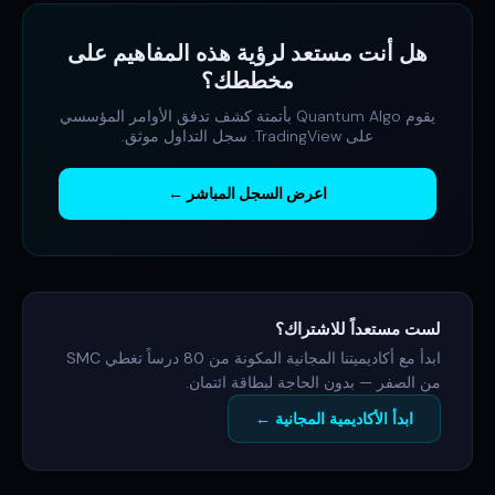
هل أنت مستعد لرؤية هذه المفاهيم على
مخططك؟
يقوم Quantum Algo بأتمتة كشف تدفق الأوامر المؤسسي
على TradingView. سجل التداول موثق.
اعرض السجل المباشر ←
لست مستعداً للاشتراك؟
ابدأ مع أكاديميتنا المجانية المكونة من 80 درساً تغطي SMC
من الصفر — بدون الحاجة لبطاقة ائتمان.
ابدأ الأكاديمية المجانية ←