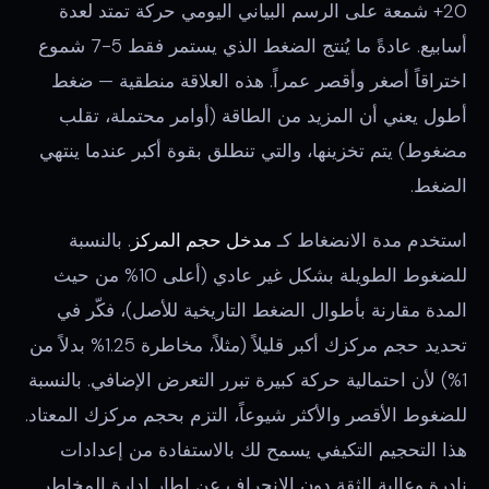
20+ شمعة على الرسم البياني اليومي حركة تمتد لعدة
أسابيع. عادةً ما يُنتج الضغط الذي يستمر فقط 5-7 شموع
اختراقاً أصغر وأقصر عمراً. هذه العلاقة منطقية — ضغط
أطول يعني أن المزيد من الطاقة (أوامر محتملة، تقلب
مضغوط) يتم تخزينها، والتي تنطلق بقوة أكبر عندما ينتهي
الضغط.
استخدم مدة الانضغاط كـ
مدخل حجم المركز
. بالنسبة
للضغوط الطويلة بشكل غير عادي (أعلى 10% من حيث
المدة مقارنة بأطوال الضغط التاريخية للأصل)، فكّر في
تحديد حجم مركزك أكبر قليلاً (مثلاً، مخاطرة 1.25% بدلاً من
1%) لأن احتمالية حركة كبيرة تبرر التعرض الإضافي. بالنسبة
للضغوط الأقصر والأكثر شيوعاً، التزم بحجم مركزك المعتاد.
هذا التحجيم التكيفي يسمح لك بالاستفادة من إعدادات
نادرة وعالية الثقة دون الانحراف عن إطار إدارة المخاطر