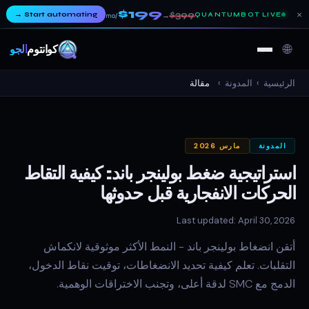
$199
×
→
Start automating
$399
QUANTUMBOT LIVE
→
/mo
🌐
كوانتوم
ألجو
الرئيسية
›
المدونة
›
مقالة
المدونة
مارس 2026
استراتيجية ضغط بولينجر باند: كيفية التقاط
الحركات الانفجارية قبل حدوثها
Last updated: April 30, 2026
أتقن انضغاط بولينجر باند - النمط الأكثر موثوقية لانكماش
التقلبات. تعلم كيفية تحديد الانضغاطات، توقيت نقاط الدخول،
الدمج مع SMC لدقة أعلى، وتجنب الاختراقات الوهمية.