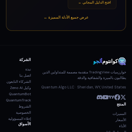
افتح الدليل المجاني ←
عرض جميع الأدلة المميزة ←
الشركة
كوانتوم
ألجو
نبذة
خوارزميات TradingView متقدمة مصممة للمتداولين الذين
اتصل بنا
يطالبون بالميزة والشفافية والدقة.
الشركاء التابعون
Quantum Algo LLC · Sheridan, WY, United States
وكيل Zeno AI
QuantumBot
QuantumTrack
المنتج
الشروط
الخصوصية
المميزات
إخلاء المسؤولية
الأسعار
الأسواق
الأداء