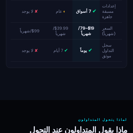
إعدادات
✔
مسبقة
7 أسواق
◐
عام
✘
لا يوجد
جاهزة
السعر
$19–79/
$39.99/
$99/شهرياً
(شهرياً)
شهرياً
شهرياً
سجل
✔
✔
التداول
يوماً
7 أيام
✘
لا يوجد
موثق
لماذا يتحول المتداولون
ماذا يقول المتداولون عند التحول