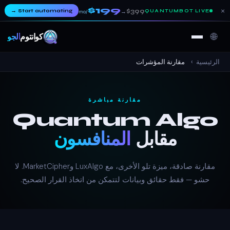
$199
×
→
Start automating
$399
QUANTUMBOT LIVE
→
/mo
🌐
كوانتوم
ألجو
الرئيسية
›
مقارنة المؤشرات
مقارنة مباشرة
Quantum Algo
مقابل
المنافسون
مقارنة صادقة، ميزة تلو الأخرى، مع LuxAlgo وMarketCipher. لا
حشو — فقط حقائق وبيانات لتتمكن من اتخاذ القرار الصحيح.