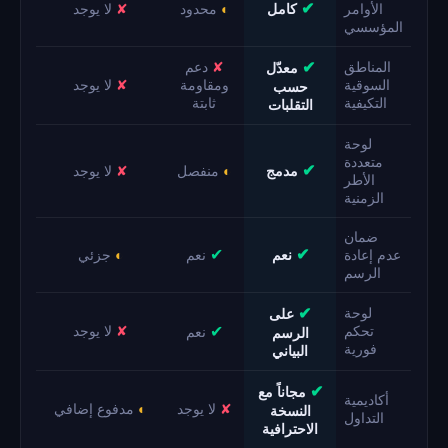
✔
الأوامر
كامل
◐
محدود
✘
لا يوجد
المؤسسي
✔
المناطق
✘
دعم
معدّل
السوقية
ومقاومة
✘
لا يوجد
حسب
التكيفية
ثابتة
التقلبات
لوحة
متعددة
✔
مدمج
◐
منفصل
✘
لا يوجد
الأطر
الزمنية
ضمان
✔
✔
عدم إعادة
نعم
نعم
◐
جزئي
الرسم
✔
لوحة
على
✔
تحكم
✘
لا يوجد
نعم
الرسم
فورية
البياني
✔
مجاناً مع
أكاديمية
✘
لا يوجد
◐
مدفوع إضافي
النسخة
التداول
الاحترافية