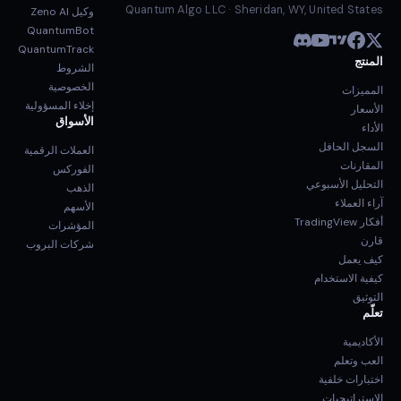
Quantum Algo LLC · Sheridan, WY, United States
وكيل Zeno AI
QuantumBot
QuantumTrack
المنتج
الشروط
الخصوصية
المميزات
إخلاء المسؤولية
الأسعار
الأسواق
الأداء
السجل الحافل
العملات الرقمية
المقارنات
الفوركس
التحليل الأسبوعي
الذهب
آراء العملاء
الأسهم
أفكار TradingView
المؤشرات
قارن
شركات البروب
كيف يعمل
كيفية الاستخدام
التوثيق
تعلّم
الأكاديمية
العب وتعلم
اختبارات خلفية
الاستراتيجيات