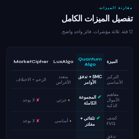
مقارنة الميزات
تفصيل الميزات الكامل
12 فئة. ثلاثة مؤشرات. فائز واحد واضح.
Quantum
الميزة
LuxAlgo
MarketCipher
Algo
التركيز
SMC + تدفق
متعدد
الزخم + الاختلاف
الأساسي
الأوامر
الأغراض
مفاهيم
✔
المجموعة
الأموال
◐
جزئي
✘
لا يوجد
الكاملة
الذكية
✔
كشف
تلقائي +
◐
أساسي
✘
لا يوجد
FVG
مفلتر
تدفق