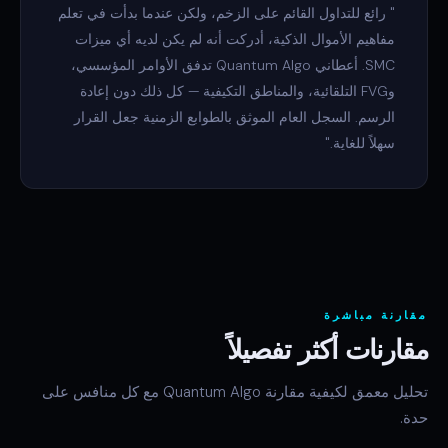
" رائع للتداول القائم على الزخم، ولكن عندما بدأت في تعلم
مفاهيم الأموال الذكية، أدركت أنه لم يكن لديه أي ميزات
SMC. أعطاني Quantum Algo تدفق الأوامر المؤسسي،
وFVG التلقائية، والمناطق التكيفية — كل ذلك دون إعادة
الرسم. السجل العام الموثق بالطوابع الزمنية جعل القرار
سهلاً للغاية."
مقارنة مباشرة
مقارنات أكثر تفصيلاً
تحليل معمق لكيفية مقارنة Quantum Algo مع كل منافس على
حدة.