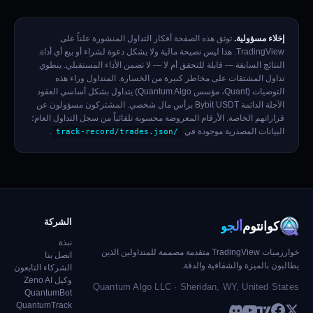
إخلاء مسؤولية.
توثق هذه الصفحة أفكار التداول المنشورة علناً على
TradingView. هذا ليس نصيحة مالية ولا يشكل دعوة لشراء أو بيع أي أداة.
النتائج السابقة — قابلة للتحقق أم لا — لا تضمن الأداء المستقبلي. ينطوي
تداول المشتقات على مخاطر كبيرة من الخسارة. المتداول وراء هذه
التوصيات (Quant، مؤسس Quantum Algo) يتداول بشكل أساسي العقود
الآجلة الدائمة Bybit USDT برأس مال شخصي. المشتركون مسؤولون عن
قراراتهم الخاصة. الأرقام المعروضة محسوبة تلقائياً من سجل التداول العام؛
البيانات المصدرية موجودة في
.
/track-record/trades.json
الشركة
كوانتوم
ألجو
نبذة
خوارزميات TradingView متقدمة مصممة للمتداولين الذين
اتصل بنا
يطالبون بالميزة والشفافية والدقة.
الشركاء التابعون
وكيل Zeno AI
Quantum Algo LLC · Sheridan, WY, United States
QuantumBot
QuantumTrack