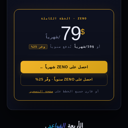
ZENO · الخطة الكاملة
79
$
/شهرياً
أو
$59/شهرياً
تُدفع سنوياً
وفر 25%
احصل على ZENO شهرياً ←
احصل على ZENO سنوياً · وفّر 25%
أو قارن جميع الخطط على
صفحة التسعير
القواعد
الأربعة
.