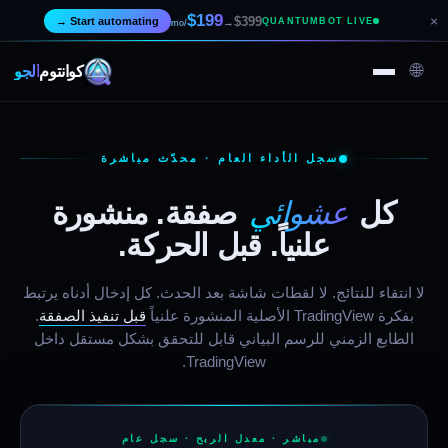
$199
×
$399
→
Start automating
→
QUANTUMBOT LIVE
/mo
🌐
كوانتوم
ألجو
سجل الأداء العام · محدّث مباشرة
عشوائي
كل
صفقة. منشورة
علنياً. قبل الحركة.
لا انتقاء للنتائج. لا لقطات شاشة بعد الحدث. كل إدخال أدناه يرتبط
بفكرة TradingView الأصلية المنشورة علنياً
قبل تنفيذ الصفقة
.
الطابع الزمني للرسم البياني قابل للتحقق بشكل مستقل داخل
TradingView.
مباشر · معدل الربح · سجل عام