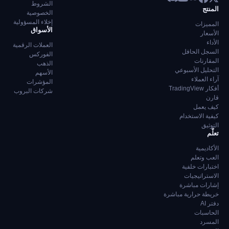
الشروط
المنتج
الخصوصية
إخلاء المسؤولية
المميزات
الأسواق
الأسعار
الأداء
العملات الرقمية
السجل الحافل
الفوركس
المقارنات
الذهب
التحليل الأسبوعي
الأسهم
آراء العملاء
المؤشرات
أفكار TradingView
شركات البروب
قارن
كيف يعمل
كيفية الاستخدام
التوثيق
تعلّم
الأكاديمية
العب وتعلم
اختبارات خلفية
الاستراتيجيات
إشارات مباشرة
خريطة حرارية مباشرة
دفتر AI
الحاسبات
المسرد