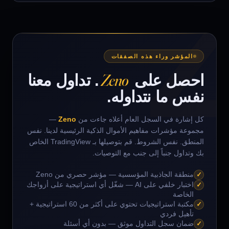
المؤشر وراء هذه الصفقات
Zeno
احصل على
. تداول معنا
نفس ما نتداوله.
كل إشارة في السجل العام أعلاه جاءت من
Zeno
—
مجموعة مؤشرات مفاهيم الأموال الذكية الرئيسية لدينا. نفس
المنطق. نفس الشروط. قم بتوصيلها بـ TradingView الخاص
بك وتداول جنباً إلى جنب مع التوصيات.
✓
منطقة الجاذبية المؤسسية — مؤشر حصري من Zeno
✓
اختبار خلفي على AI — شغّل أي استراتيجية على أزواجك
الخاصة
✓
مكتبة استراتيجيات تحتوي على أكثر من 60 استراتيجية +
تأهيل فردي
✓
ضمان سجل التداول موثق — بدون أي أسئلة