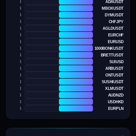
ADAUSDT
1
MBOXUSDT
1
DYMUSDT
1
CHFJPY
1
AGLDUSDT
1
EURCHF
1
EURUSD
1
1000BONKUSDT
1
BRETTUSDT
1
SUIUSD
1
ARBUSDT
1
ONTUSDT
1
SUSHIUSDT
1
XLMUSDT
1
AUDNZD
1
USDHKD
1
EURPLN
1