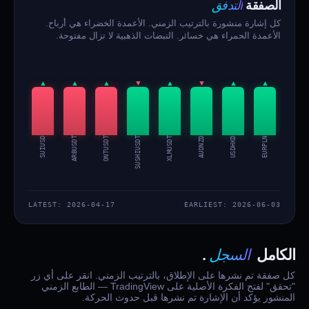
التدفق
الصفقة
كل إشارة منشورة بالترتيب الزمني. الأعمدة الخضراء هي أرباح.
الأعمدة الحمراء هي خسائر. النبضات الذهبية لا تزال مفتوحة.
▲
▲
▲
▲
▼
▲
▼
▲
▲
BRETTUSDT
SUIUSD
ARBUSDT
ONTUSDT
SUSHIUSDT
XLMUSDT
AUDNZD
USDHKD
EURPLN
LATEST: 2026-04-17
EARLIEST: 2026-06-03
السجل
الكامل
.
كل صفقة تم نشرها على الإطلاق، بالترتيب الزمني. انقر على أي زر
"تحقق" لفتح الفكرة الأصلية على TradingView — الطابع الزمني
المنشور يؤكد أن الإشارة تم نشرها قبل حدوث الحركة.