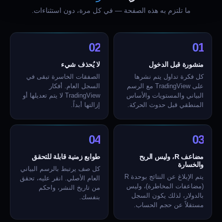
ما تلتزم به هذه الصفحة — في كل مرة، دون استثناءات.
02
01
منشورة قبل الدخول
لا يُحذف شيء
كل فكرة تداول يتم نشرها
الصفقات الخاسرة تبقى في
على TradingView مع الرسم
السجل العام. أفكار
البياني والمستويات والأساس
TradingView لا يتم تعديلها أو
المنطقي قبل حدوث الحركة.
إزالتها أبداً.
04
03
مضاعف R، وليس الربح
طوابع زمنية قابلة للتحقق
والخسارة
كل صف يرتبط بالرسم البياني
يتم الإبلاغ عن النتائج بوحدة R
العام الأصلي. انقر عليه، تحقق
(مضاعفات المخاطرة)، وليس
من تاريخ النشر، واحكم
بالدولار، لذلك يكون السجل
بنفسك.
مستقلاً عن حجم الحساب.