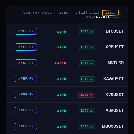
السجل العام · QUANTUM ALGO · ZENO
مباشر
محدّث
2026-06-08
BTCUSDT
↗
VERIFY
WIN
▲ LONG
XRPUSDT
↗
VERIFY
WIN
▲ LONG
MNTUSD
↗
VERIFY
LOSS
▲ LONG
KAVAUSDT
↗
VERIFY
WIN
▲ LONG
XVSUSDT
↗
VERIFY
WIN
▼ SHORT
ADAUSDT
↗
VERIFY
WIN
▲ LONG
MBOXUSDT
↗
VERIFY
WIN
▲ LONG