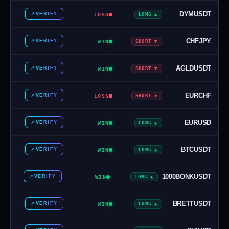
DYMUSDT
↗
VERIFY
LOSS
▲ LONG
CHFJPY
↗
VERIFY
WIN
▼ SHORT
AGLDUSDT
↗
VERIFY
WIN
▼ SHORT
EURCHF
↗
VERIFY
LOSS
▼ SHORT
EURUSD
↗
VERIFY
WIN
▲ LONG
BTCUSDT
↗
VERIFY
WIN
▲ LONG
1000BONKUSDT
↗
VERIFY
WIN
▲ LONG
BRETTUSDT
↗
VERIFY
WIN
▲ LONG