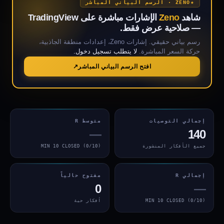
ZENO · الرسم البياني المباشر
شاهد
Zeno
الإشارات مباشرة على TradingView
— صلاحية عرض فقط.
رسم بياني حقيقي. إشارات Zeno، إعدادات منطقة الجاذبية،
حركة السعر المباشرة.
لا يتطلب تسجيل دخول.
افتح الرسم البياني المباشر
إجمالي التوصيات
متوسط R
—
140
جميع الأفكار المنشورة
MIN 10 CLOSED (0/10)
إجمالي R
مفتوح حالياً
0
—
MIN 10 CLOSED (0/10)
أفكار حية