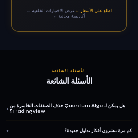
اطلع على الأسعار ←
عرض الاختبارات الخلفية ←
أكاديمية مجانية ←
الأسئلة الشائعة
الأسئلة الشائعة
هل يمكن لـ Quantum Algo حذف الصفقات الخاسرة من
TradingView؟
لا. TradingView لا يسمح بحذف الأفكار المنشورة أو تحويلها من عامة
إلى خاصة. هذه قاعدة من منصة TradingView مصممة لمنع هذا النوع
كم مرة تنشرون أفكار تداول جديدة؟
من التلاعب بالتحديد. كل صفقة ننشرها — ربح أو خسارة — تبقى في