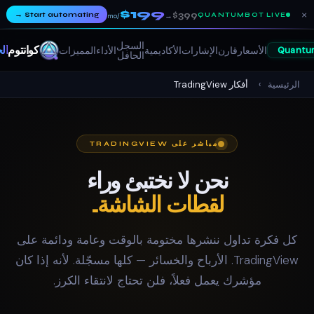
$199
→
Start automating
$399
QUANTUMBOT LIVE
→
/mo
السجل
كوانتوم
ألجو
الأسعار
قارن
الإشارات
الأكاديمية
الأداء
المميزات
Quan
الحافل
الرئيسية
›
أفكار TradingView
مباشر على TRADINGVIEW
نحن لا نختبئ وراء
لقطات الشاشة.
كل فكرة تداول ننشرها مختومة بالوقت وعامة ودائمة على
TradingView. الأرباح والخسائر — كلها مسجّلة. لأنه إذا كان
مؤشرك يعمل فعلاً، فلن تحتاج لانتقاء الكرز.