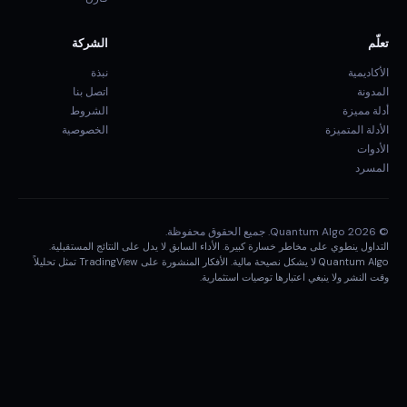
تعلّم
الشركة
الأكاديمية
نبذة
المدونة
اتصل بنا
أدلة مميزة
الشروط
الأدلة المتميزة
الخصوصية
الأدوات
المسرد
© 2026 Quantum Algo. جميع الحقوق محفوظة.
التداول ينطوي على مخاطر خسارة كبيرة. الأداء السابق لا يدل على النتائج المستقبلية.
Quantum Algo لا يشكل نصيحة مالية. الأفكار المنشورة على TradingView تمثل تحليلاً
وقت النشر ولا ينبغي اعتبارها توصيات استثمارية.