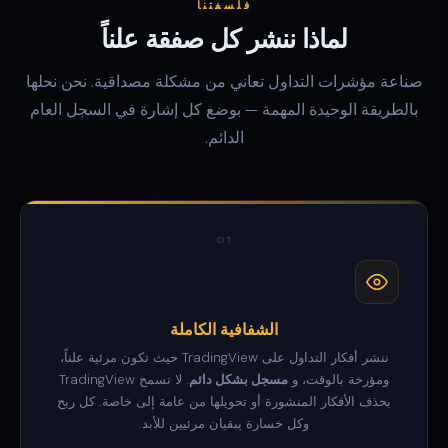
فلسفتنا
لماذا ننشر كل صفقة علناً
صناعة مؤشرات التداول تعاني من مشكلة مصداقية. نحن نحلها
بالطريقة الوحيدة المهمة — بوضع كل إشارة في السجل العام
الدائم.
01
الشفافية الكاملة
ننشر أفكار التداول على TradingView حيث تكون مرئية علناً،
ومؤرخة بالوقت، و
مسجل بشكل دائم
. لا تسمح TradingView
بحذف الأفكار المنشورة أو تحويلها من عامة إلى خاصة. كل ربح
وكل خسارة يبقيان مرئيين للأبد.