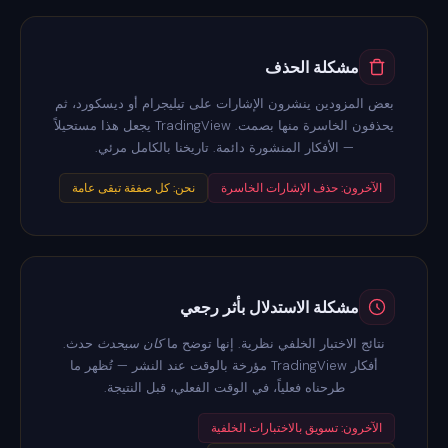
مشكلة الحذف
بعض المزودين ينشرون الإشارات على تيليجرام أو ديسكورد، ثم
يحذفون الخاسرة منها بصمت. TradingView يجعل هذا مستحيلاً
— الأفكار المنشورة دائمة. تاريخنا بالكامل مرئي.
الآخرون: حذف الإشارات الخاسرة
نحن: كل صفقة تبقى عامة
مشكلة الاستدلال بأثر رجعي
نتائج الاختبار الخلفي نظرية. إنها توضح ما
كان سيحدث
حدث.
أفكار TradingView مؤرخة بالوقت عند النشر — تُظهر ما
طرحناه فعلياً، في الوقت الفعلي، قبل النتيجة.
الآخرون: تسويق بالاختبارات الخلفية