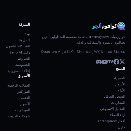
الشركة
كوانتوم
ألجو
نبذة
خوارزميات TradingView متقدمة مصممة للمتداولين الذين
اتصل بنا
يطالبون بالميزة والشفافية والدقة.
الشركاء التابعون
Quantum Algo LLC · Sheridan, WY, United States
وكيل Zeno AI
الشروط
الخصوصية
المنتج
إخلاء المسؤولية
الأسواق
المميزات
الأسعار
العملات الرقمية
الأداء
الفوركس
السجل الحافل
الذهب
المقارنات
الأسهم
التحليل الأسبوعي
المؤشرات
آراء العملاء
شركات البروب
أفكار TradingView
قارن