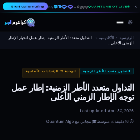
$199
×
→
Start automating
$399
QUANTUMBOT LIVE
→
/mo
🌐
كوانتوم
ألجو
الرئيسية
›
الأكاديمية
›
التداول متعدد الأطر الزمنية: إطار عمل انحياز الإطار
الزمني الأعلى...
التحليل متعدد الأطر الزمنية
الوحدة 2: الإعدادات الأساسية
التداول متعدد الأطر الزمنية: إطار عمل
توجه الإطار الزمني الأعلى
Last updated: April 30, 2026
⏱ 16 دقيقة
📈 متوسط
🎓 مجاني مع Quantum Algo