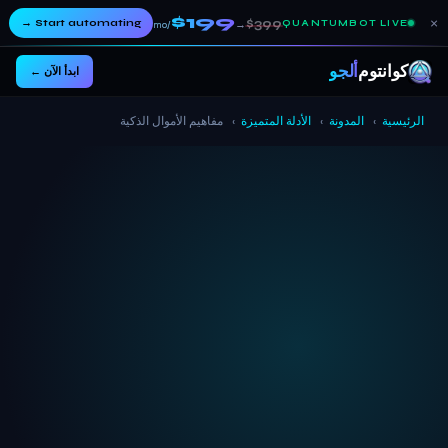
$199
×
→
Start automating
$399
→
QUANTUMBOT LIVE
/mo
كوانتوم
ألجو
ابدأ الآن ←
الرئيسية
›
المدونة
›
الأدلة المتميزة
›
مفاهيم الأموال الذكية