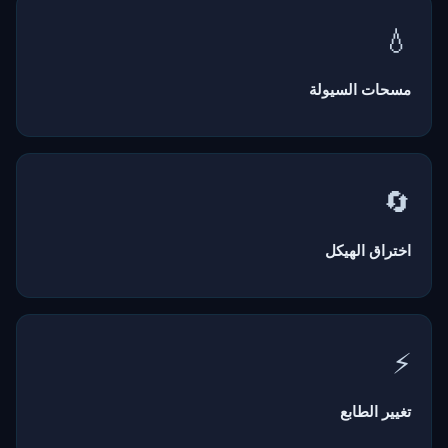
استعجال مؤسسي، وغالباً ما يعود السعر "لملء" الفجوة.
💧
مسحات السيولة
تهندس المؤسسات تحركات لمسح أوامر وقف الخسارة فوق القمم
المتأرجحة (سيولة جانب الشراء) أو تحت القيعان المتأرجحة (سيولة
جانب البيع). المسح متبوعاً بانعكاس هو أحد إعدادات الاحتمالية
الأعلى.
🔄
اختراق الهيكل
BOS يؤكد استمرار الاتجاه. كسر السعر لأحدث قمة/قاع تأرجح يعني
أن جانب الاتجاه لا يزال مسيطراً. يساعدك على البقاء في الجانب
الصحيح من الحركة.
⚡
تغيير الطابع
CHoCH يشير إلى انعكاس محتمل للاتجاه. عندما يخترق السعر عكس