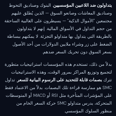
يتداولون ضد اللاعبين المؤسسيين
. البنوك وصناديق التحوط
وصناديق المعاشات وصانعو السوق — الذين يُطلق عليهم
مجتمعين "الأموال الذكية" — يسيطرون على الغالبية الساحقة
من حجم التداول في الأسواق المالية. إنهم لا يتداولون
بالطريقة التي يتداول بها متداولو التجزئة. لا يمكنهم ببساطة
الضغط على زر وشراء ملايين الدولارات من أحد الأصول
بسعر السوق دون تحريك السعر ضدهم.
بدلاً من ذلك، تستخدم هذه المؤسسات استراتيجيات متطورة
لتجميع وتوزيع المراكز بمرور الوقت، وهذه الاستراتيجيات
تترك
بصمات قابلة للتحديد على الرسوم البيانية للسعر
. تداول
SMC هو ممارسة قراءة تلك البصمات. بدلاً من الاعتماد فقط
على المؤشرات المتأخرة مثل RSI أو MACD أو المتوسطات
المتحركة، يدرس متداولو SMC حركة السعر الخام من
منظور السلوك المؤسسي.