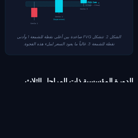
← FVG Zone
(C1 high → C3 low)
Candle 3
Candle 2
(Displacement)
Candle 1
الشكل 2. تتشكل FVG صاعدة بين أعلى نقطة للشمعة 1 وأدنى
نقطة للشمعة 3. غالباً ما يعود السعر لملء هذه الفجوة.
الدورة المؤسسية ذات المراحل الثلاث
before
Zeno
كل حركة سوقية مهمة تتبع نمطاً متوقعاً من ثلاث مراحل.
فهم هذه الدورة يسمح لمتداولي SMC بتوقع الحركات قبل
حدوثها. انقر على كل مرحلة أدناه.