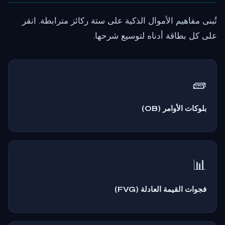
تُبنى مفاهيم الأموال الذكية على ستة ركائز مترابطة. انقر
على كل بطاقة أدناه لتوسيع شرحها.
🧱
بلوكات الأوامر (OB)
بلوكات الأوامر هي تشكيلات شموع حيث وضعت المؤسسات أوامر
شراء أو بيع ضخمة. بلوك الأوامر الصاعد هو آخر شمعة هابطة قبل
حركة صعود قوية. تعمل هذه المناطق كدعم/مقاومة قوية لأن
المؤسسات غالباً ما تعود لـ"إعادة التحميل".
📊
فجوات القيمة العادلة (FVG)
تتشكل FVGs عندما يتحرك السعر بقوة، مما ينتج نمط ثلاث شموع
مع فجوة بين ظلال الشمعة الأولى والثالثة. يشير هذا الاختلال إلى