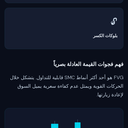
الاتجاه السائد، فهذه أول إشارة على تحول السيطرة. عند دمجه مع
مسح السيولة، يقدم R:R استثنائية.
🔓
بلوكات الكسر
عندما يفشل بلوك الأوامر، يصبح كاسراً — ينقلب من دعم إلى مقاومة
(أو العكس). يمثل مناطق يخرج منها المتداولون المحاصرون، مما
يخلق سيولة قابلة للاستغلال.
فهم فجوات القيمة العادلة بصرياً
FVG هو أحد أكثر أنماط SMC قابلية للتداول. يتشكل خلال
الحركات القوية ويمثل عدم كفاءة سعرية يميل السوق
لإعادة زيارتها.