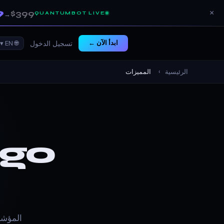
9
$399
×
QUANTUMBOT LIVE
→
ابدأ الآن ←
🌐 EN ▾
تسجيل الدخول
الرئيسية
›
المميزات
go