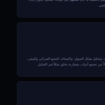
جعي.
ة تتعارض مع بعضها البعض في كثير من الأحيان. Quantum Algo يجمع توليد الإشارات، وتحليل هيكل السوق، واكتشاف التشبع الشرائي والبيعي،
 من تجميع أدوات متضاربة تخلق شللاً في التحليل.