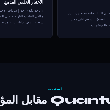
الاختبار الخلفي المدمج
لا تأخذ بكلام أحد. إعدادات الاخ
إشعارات TradingView الفورية، تنبيهات البريد الإلكتروني، ودعم الـ webhook تضمن عدم
مقابل البيانات التاريخية قبل 
تفويت أي إعداد صالح. اضبطها مرة واحدة، وسيراقب Quantum Algo السوق على مدار
سوداء، بدون ادعاءات تعتمد على
م والمؤشرات.
المقارنة
المؤشرات المجانية