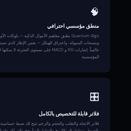
🧠
منطق مؤسسي احترافي
Quantum Algo يطبق مفاهيم الأموال الذكية — بلوكات 
ومسحات السيولة، واختراق الهيكل — نفس الإطار الذي تستخد
عالمياً. إشارات RSI و MACD على مستوى التجزئة
المؤسسية.
🎛️
فلاتر قابلة للتخصيص بالكامل
فلاتر الاتجاه والتقلب والحجم والزخم تتيح لك ضبط حساسية ا
بالضبط. متداولو السكالبينج والتداول المتأرجح والمراكز ط