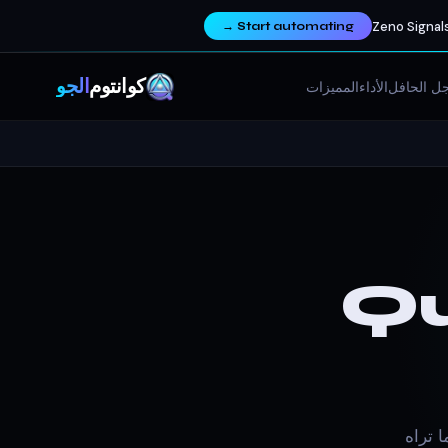
Zeno Signals
→
Start automating
كوانتوم
ألجو
ل الحافل
الأداء
المميزات
Q
Quantum A يُظهر لك ما تراه