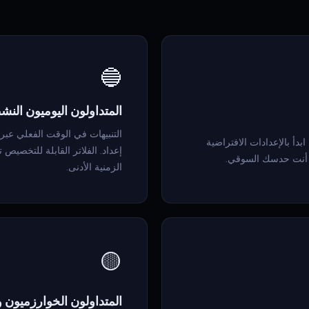
🔵
المتداولون اليوميون الن
التنبيهات في الوقت الفعلي عب
دأ بالإعدادات الافتراضية
إعداد. الفلاتر القابلة للتخصي
ور أنت حدسك السوقي.
الزمنية الأدنى.
🟡
المتداولون الخوارزميون 