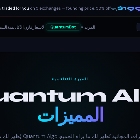
$19
 traded for you
on 5 exchanges — founding price, 50% off
/mo
المزيد ▾
الأسعار
قارن
الأكاديمية
السج
QuantumBot
الميزة التنافسية
uantum Al
المميزات
المؤشرات المجانية تُظهر لك ما يراه الجميع. lgo