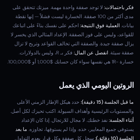
فكر باحتمالات:
لا توجد صفقة واحدة مهمة. ميزتك تتحقق على
مدى أكثر من 100 صفقة. الخسارة ليست فشلاً — إنها نقطة
بيانات.
العملية فوق النتيجة:
احكم على نفسك بناءً على اتباعك
للقواعد، وليس على فوز الصفقة. الإعداد المثالي الذي يخسر لا
يزال صفقة جيدة. والصفقة التي تخالف القواعد وتربح لا تزال
صفقة سيئة.
انفصل عن المال:
فكر بـ R، وليس بالدولارات.
خسارة -1R هي نفسها سواء كان حسابك $1,000 أو $100,000.
الروتين اليومي الذي يعمل
ما قبل الجلسة (15 دقيقة):
حدد هيكل الإطار الزمني الأعلى
والمستويات الرئيسية وأهداف السيولة. اكتب تحيزك لكل أصل.
أثناء الجلسة:
نفذ خطتك. لا مجال للارتجال. إذا كان الإعداد
يستوفي جميع المعايير، خذه. وإذا لم يستوفِها، تجاوزه.
ما بعد
الجلسة (10 دقائق):
سجل كل صفقة وكل قرار بعدم التداول.