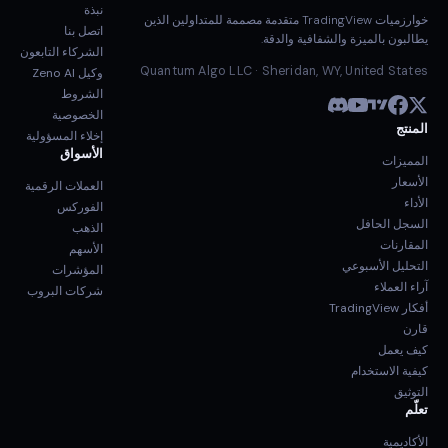
نبذة
خوارزميات TradingView متقدمة مصممة للمتداولين الذين
اتصل بنا
يطالبون بالميزة والشفافية والدقة.
الشركاء التابعون
Quantum Algo LLC · Sheridan, WY, United States
وكيل Zeno AI
الشروط
الخصوصية
المنتج
إخلاء المسؤولية
الأسواق
المميزات
الأسعار
العملات الرقمية
الأداء
الفوركس
السجل الحافل
الذهب
المقارنات
الأسهم
التحليل الأسبوعي
المؤشرات
آراء العملاء
شركات البروب
أفكار TradingView
قارن
كيف يعمل
كيفية الاستخدام
التوثيق
تعلّم
الأكاديمية