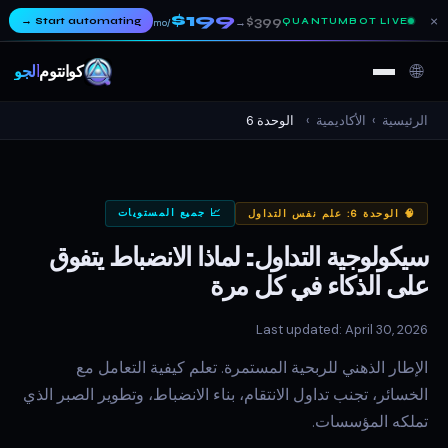
$199
×
→
Start automating
$399
QUANTUMBOT LIVE
→
/mo
🌐
كوانتوم
ألجو
الرئيسية
›
الأكاديمية
›
الوحدة 6
📈 جميع المستويات
🧠 الوحدة 6: علم نفس التداول
سيكولوجية التداول: لماذا الانضباط يتفوق
على الذكاء في كل مرة
Last updated: April 30, 2026
الإطار الذهني للربحية المستمرة. تعلم كيفية التعامل مع
الخسائر، تجنب تداول الانتقام، بناء الانضباط، وتطوير الصبر الذي
تملكه المؤسسات.