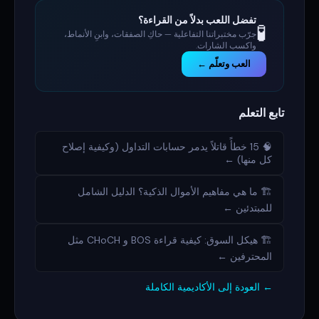
تفضل اللعب بدلاً من القراءة؟
🧪
جرّب مختبراتنا التفاعلية — حاكِ الصفقات، وابنِ الأنماط،
واكسب الشارات.
العب وتعلّم ←
تابع التعلم
🧠 15 خطأً قاتلاً يدمر حسابات التداول (وكيفية إصلاح
كل منها) ←
🏗️ ما هي مفاهيم الأموال الذكية؟ الدليل الشامل
للمبتدئين ←
🏗️ هيكل السوق: كيفية قراءة BOS و CHoCH مثل
المحترفين ←
← العودة إلى الأكاديمية الكاملة