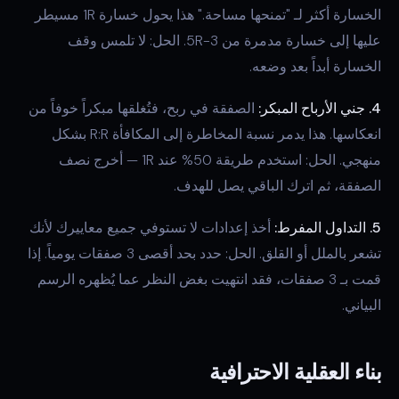
الخسارة أكثر لـ "تمنحها مساحة." هذا يحول خسارة 1R مسيطر
عليها إلى خسارة مدمرة من 3-5R. الحل: لا تلمس وقف
الخسارة أبداً بعد وضعه.
4. جني الأرباح المبكر:
الصفقة في ربح، فتُغلقها مبكراً خوفاً من
انعكاسها. هذا يدمر نسبة المخاطرة إلى المكافأة R:R بشكل
منهجي. الحل: استخدم طريقة 50% عند 1R — أخرج نصف
الصفقة، ثم اترك الباقي يصل للهدف.
5. التداول المفرط:
أخذ إعدادات لا تستوفي جميع معاييرك لأنك
تشعر بالملل أو القلق. الحل: حدد بحد أقصى 3 صفقات يومياً. إذا
قمت بـ 3 صفقات، فقد انتهيت بغض النظر عما يُظهره الرسم
البياني.
بناء العقلية الاحترافية