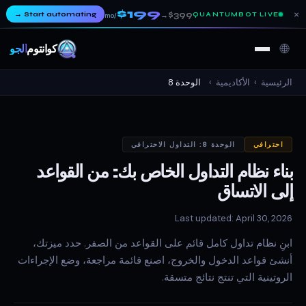
$199
×
→
Start automating
$399
QUANTUMBOT LIVE
→
/mo
🌐
كوانتوم
ألجو
الرئيسية
›
الأكاديمية
›
الوحدة 8
احترافي
الوحدة 8: التداول الاحترافي
بناء نظام التداول الخاص بك: من القواعد
إلى الاتساق
Last updated: April 30, 2026
ابنِ نظام تداول كامل قائم على القواعد من الصفر. حدد ميزتك،
أنشئ قواعد الدخول والخروج، اصنع قائمة مراجعة، وضع الإجراءات
الروتينية التي تنتج نتائج متسقة.