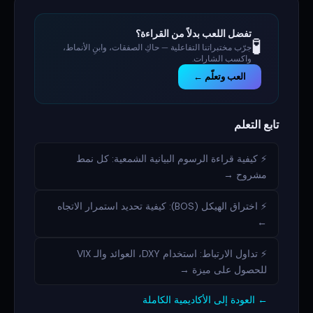
تفضل اللعب بدلاً من القراءة؟
🧪
جرّب مختبراتنا التفاعلية — حاكِ الصفقات، وابنِ الأنماط،
واكسب الشارات.
العب وتعلّم ←
تابع التعلم
⚡ كيفية قراءة الرسوم البيانية الشمعية: كل نمط
مشروح →
⚡ اختراق الهيكل (BOS): كيفية تحديد استمرار الاتجاه
←
⚡ تداول الارتباط: استخدام DXY، العوائد والـ VIX
للحصول على ميزة →
← العودة إلى الأكاديمية الكاملة