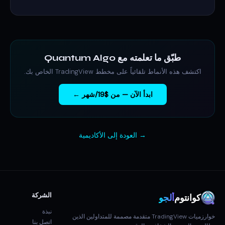
طبّق ما تعلمته مع Quantum Algo
اكتشف هذه الأنماط تلقائياً على مخطط TradingView الخاص بك.
ابدأ الآن — من $19/شهر ←
→ العودة إلى الأكاديمية
الشركة
كوانتوم
ألجو
نبذة
خوارزميات TradingView متقدمة مصممة للمتداولين الذين
اتصل بنا