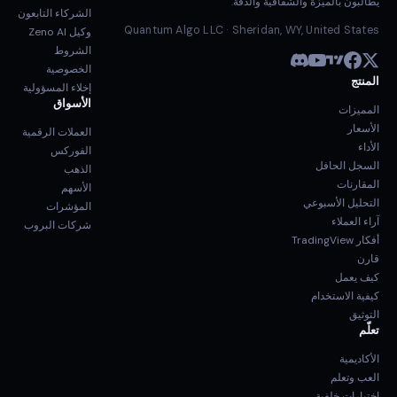
يطالبون بالميزة والشفافية والدقة.
الشركاء التابعون
Quantum Algo LLC · Sheridan, WY, United States
وكيل Zeno AI
الشروط
الخصوصية
المنتج
إخلاء المسؤولية
الأسواق
المميزات
الأسعار
العملات الرقمية
الأداء
الفوركس
السجل الحافل
الذهب
المقارنات
الأسهم
التحليل الأسبوعي
المؤشرات
آراء العملاء
شركات البروب
أفكار TradingView
قارن
كيف يعمل
كيفية الاستخدام
التوثيق
تعلّم
الأكاديمية
العب وتعلم
اختبارات خلفية