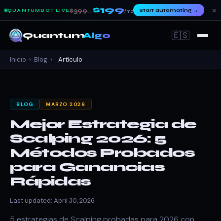
$199
×
$399
Start automating
→
QUANTUMBOT LIVE
→
/mo
🇪🇸
Quantum
Algo
Inicio
›
Blog
›
Artículo
BLOG
MARZO 2026
Mejor Estrategia de
Scalping 2026: 5
Métodos Probados
para Ganancias
Rápidas
Last updated: April 30, 2026
5 estrategias de Scalping probadas para 2026 con