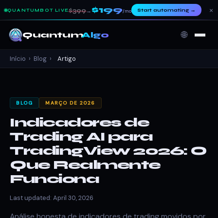
$199
×
$399
Start automating
→
QUANTUMBOT LIVE
→
/mo
🌐
Quantum
Algo
Início
›
Blog
›
Artigo
BLOG
MARÇO DE 2026
Indicadores de
Trading AI para
TradingView 2026: O
Que Realmente
Funciona
Last updated: April 30, 2026
Análise honesta de indicadores de trading movidos por