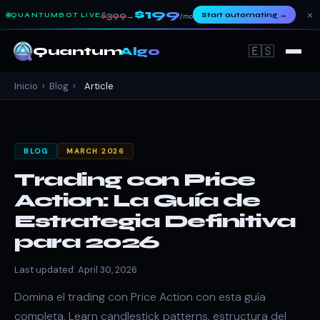
$199
×
$399
Start automating
→
QUANTUMBOT LIVE
→
/mo
🇪🇸
Quantum
Algo
Inicio
›
Blog
›
Article
BLOG
MARCH 2026
Trading con Price
Action: La Guía de
Estrategia Definitiva
para 2026
Last updated: April 30, 2026
Domina el trading con Price Action con esta guía
completa. Learn candlestick patterns, estructura del