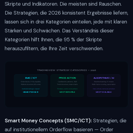
Skripte und Indikatoren. Die meisten sind Rauschen.
Die Strategien, die 2026 konsistent Ergebnisse liefern,
lassen sich in drei Kategorien einteilen, jede mit klaren
Stärken und Schwächen. Das Verständnis dieser
Kategorien hilft Ihnen, die 95 % der Skripte
herauszufiltern, die Ihre Zeit verschwenden.
TRADINGVIEW STRATEGY CATEGORIES — 2026
SMC / ICT
PRICE ACTION
ALGORITHMIC / AI
Order blocks, FVGs, liquidity
Candlestick patterns, S&R
Machine learning, K-means
Market structure, kill zones
Trend structure, clean charts
Multi-factor scoring, automation
Institutional logic-based
Timeless, works everywhere
Data-driven, removes emotion
HIGHEST EDGE ★
MOST VERSATILE
MOST SCALABLE
Smart Money Concepts (SMC/ICT):
Strategien, die
auf institutionellem Orderflow basieren — Order