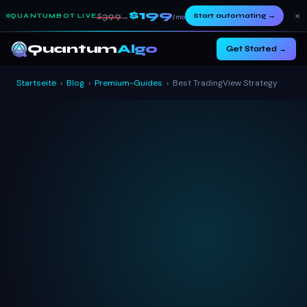
$199
×
$399
Start automating
→
QUANTUMBOT LIVE
→
/mo
Quantum
Algo
Get Started →
Startseite
›
Blog
›
Premium-Guides
›
Best TradingView Strategy