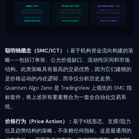
SMC / ICT
PRICE ACTION
ALGORITHMIC / AI
Order blocks, FVGs, liquidity
Candlestick patterns, S&R
Machine learning, K-means
Market structure, kill zones
Trend structure, clean charts
Multi-factor scoring, automation
Institutional logic-based
Timeless, works everywhere
Data-driven, removes emotion
HIGHEST EDGE ★
MOST VERSATILE
MOST SCALABLE
聪明钱概念（SMC/ICT）：
基于机构资金流向构建的策
略——包括订单块、公允价值缺口、流动性区间和市场
结构。此类策略具有最高的交易优势，因为它们建模的
是价格运动的
内在逻辑
，而非仅分析历史走势。
Quantum Algo Zeno 是 TradingView 上领先的 SMC 指
标套件，将上述所有要素整合为一套全自动化交易系
统。
价格行为（Price Action）：
基于K线形态、支撑/阻力
位及趋势结构的策略，不依赖任何指标。这是最通用的