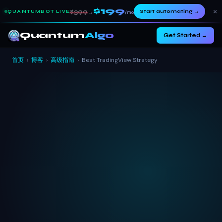
$199
×
$399
Start automating
→
QUANTUMBOT LIVE
→
/mo
Quantum
Algo
Get Started →
首页
›
博客
›
高级指南
›
Best TradingView Strategy