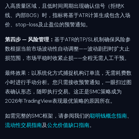
入高质量区域，且低时间周期出现确认信号（拒绝K
线、内部BOS）时，指标将基于ATR计算生成包含入场
价、stop-loss及止盈位的预警通知。
第四步 — 风险管理：
基于ATR的TP/SL机制确保风险参
数根据当前市场波动性自动调整——波动剧烈时扩大止
损范围，市场平稳时收紧止损——全程无需人工干预。
最终效果：以系统化方式捕捉机构订单流，无需耗费数
小时进行手动分析。您只需接收预警通知，一眼扫过图
表确认形态，随即执行交易。这正是SMC策略成为
2026年TradingView表现最优策略的原因所在。
如需完整的SMC框架，请参阅我们的
聪明钱概念指南
、
流动性交易指南
及
公允价值缺口指南
。