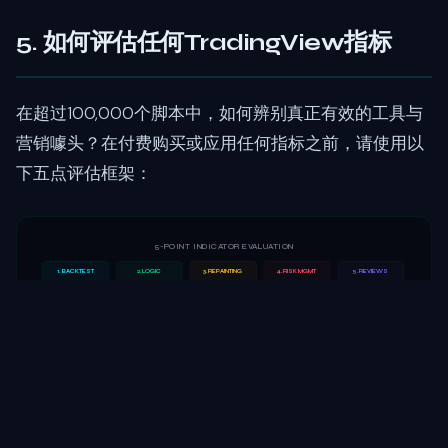
5. 如何评估任何TradingView指标
在超过100,000个脚本中，如何辨别真正有效的工具与
营销噱头？在付费购买或应用任何指标之前，请使用以
下五点评估框架：
5-POINT INDICATOR EVALUATION
1. BACKTEST
2. LOGIC
3. REPAINTING
4. RISK MGMT
5. REVIEWS
Does it show verified
Does the author explain
Do signals change after
Does it include SL/TP
Real user reviews, not
performance data?
WHY it works?
the candle closes?
or just entries?
just marketing
No backtest = red flag
Secret sauce = red flag
Repainting = useless
Entry-only = incomplete
Check TradingView comments
1. 经验证的回测结果：
该指标是否提供透明的绩效数
据？不是盈利交易的截图，而是包含胜率、drawdown