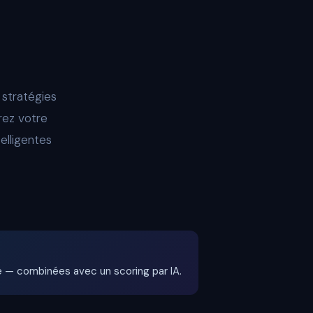
 stratégies
rez votre
elligentes
té — combinées avec un scoring par IA.