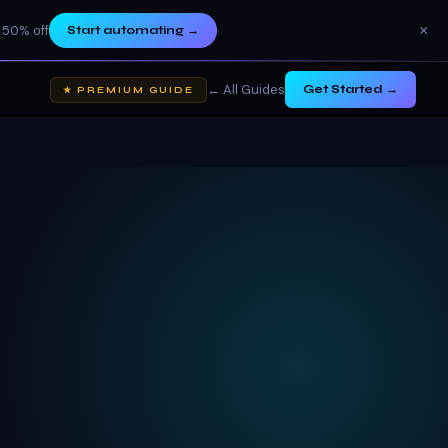
×
 50% off
Start automating
→
← All Guides
Get Started →
★ PREMIUM GUIDE