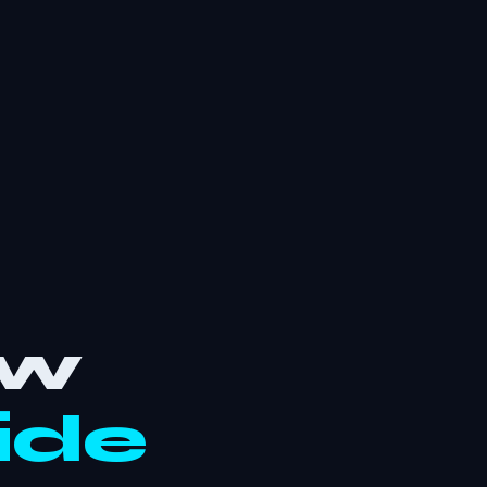
ew
ide