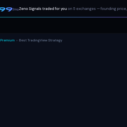
199
Zeno Signals traded for you
on 5 exchanges — founding price,
/mo
 Premium
›
Best TradingView Strategy