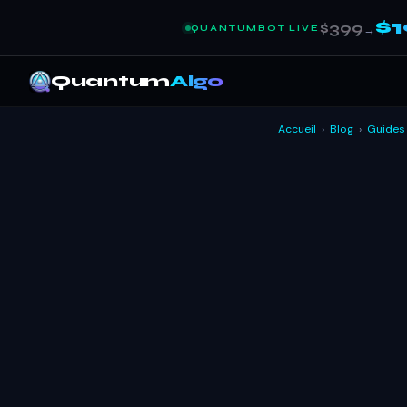
$
$399
QUANTUMBOT LIVE
→
Quantum
Algo
Accueil
›
Blog
›
Guides