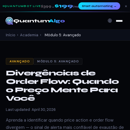
$199
×
$399
Start automating
→
QUANTUMBOT LIVE
→
/mo
🌐
Quantum
Algo
Início
›
Academia
›
Módulo 5: Avançado
AVANÇADO
MÓDULO 5: AVANÇADO
Divergências de
Order Flow: Quando
o Preço Mente Para
Você
Last updated: April 30, 2026
Aprenda a identificar quando price action e order flow
divergem — o sinal de alerta mais confiável de exaustão de