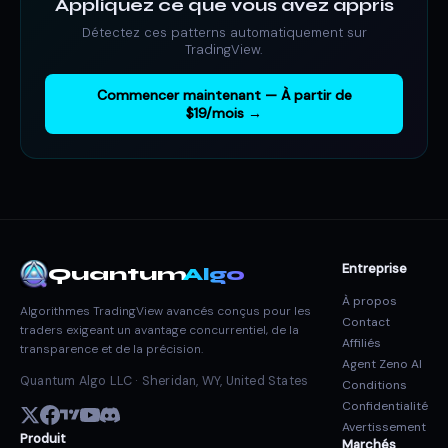
Appliquez ce que vous avez appris
Détectez ces patterns automatiquement sur
TradingView.
Commencer maintenant — À partir de
$19/mois →
Entreprise
Quantum
Algo
À propos
Algorithmes TradingView avancés conçus pour les
Contact
traders exigeant un avantage concurrentiel, de la
Affiliés
transparence et de la précision.
Agent Zeno AI
Quantum Algo LLC · Sheridan, WY, United States
Conditions
Confidentialité
Avertissement
Produit
Marchés