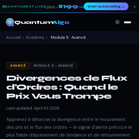
$199
×
$399
Start automating
→
QUANTUMBOT LIVE
→
/mo
🌐
Quantum
Algo
Accueil
›
Academy
›
Module 5 : Avancé
AVANCÉ
MODULE 5 : AVANCÉ
Divergences de Flux
d'Ordres : Quand le
Prix Vous Trompe
Last updated: April 30, 2026
Apprenez à détecter la divergence entre le mouvement
des prix et le flux des ordres — le signal d'alerte précoce le
plus fiable d'épuisement de tendance et de retournement.