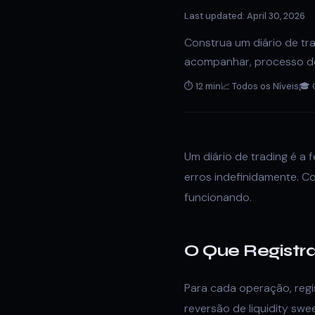
Last updated: April 30, 2026
Construa um diário de tr
acompanhar, processo de
⏱ 12 min
📈 Todos os Níveis
🎓 
Um diário de trading é a
erros indefinidamente. C
funcionando.
O Que Regist
Para cada operação, regi
reversão de liquidity swe