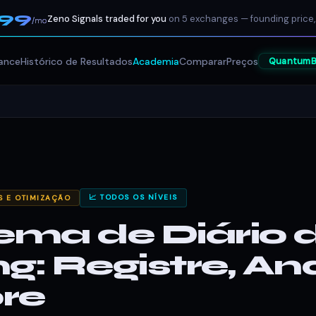
199
Zeno Signals traded for you
on 5 exchanges — founding price,
/mo
ance
Histórico de Resultados
Academia
Comparar
Preços
QuantumB
📈 TODOS OS NÍVEIS
S E OTIMIZAÇÃO
ema de Diário 
g: Registre, Ana
re