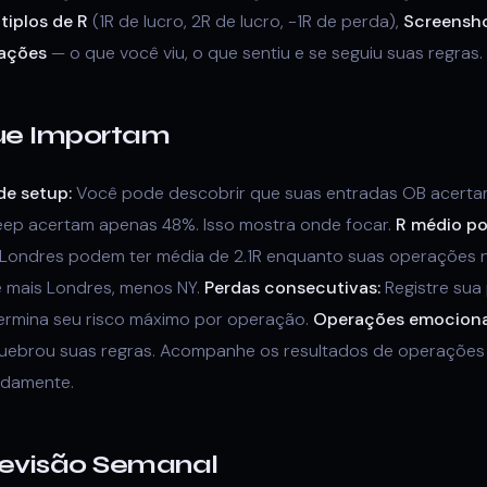
tiplos de R
(1R de lucro, 2R de lucro, -1R de perda),
Screensh
ações
— o que você viu, o que sentiu e se seguiu suas regras.
ue Importam
de setup:
Você pode descobrir que suas entradas OB acerta
weep acertam apenas 48%. Isso mostra onde focar.
R médio po
Londres podem ter média de 2.1R enquanto suas operações 
e mais Londres, menos NY.
Perdas consecutivas:
Registre sua
ermina seu risco máximo por operação.
Operações emociona
ebrou suas regras. Acompanhe os resultados de operações 
adamente.
Revisão Semanal