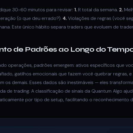
dique 30-60 minutos para revisar:
1.
R total da semana.
2.
Melh
eração (o que deu errado?).
4.
Violações de regras (você seg
mana. Este único hábito separa traders que evoluem de trade
to de Padrões ao Longo do Temp
ndo operações, padrões emergem: ativos específicos que voc
afiado, gatilhos emocionais que fazem você quebrar regras, e
 os demais. Esses dados são inestimáveis — eles transforma
a de trading. A classificação de sinais da Quantum Algo ajud
aticamente por tipo de setup, facilitando o reconhecimento 