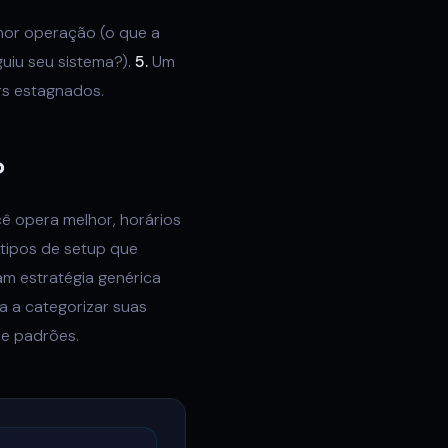
or operação (o que a
uiu seu sistema?).
5.
Um
rs estagnados.
o
ê opera melhor, horários
 tipos de setup que
m estratégia genérica
a a categorizar suas
de padrões.