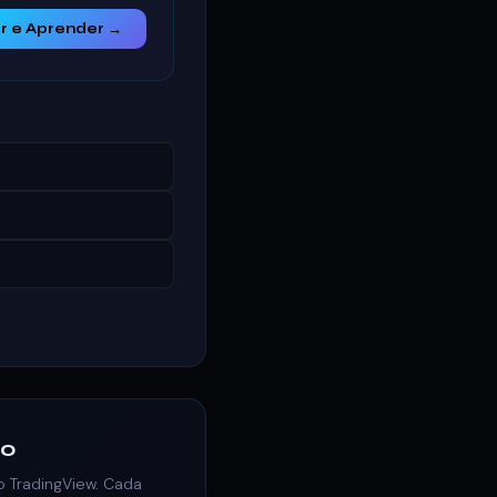
r e Aprender →
co
o TradingView. Cada