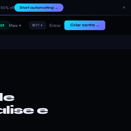
×
 50% off
Start automating
→
Mais ▾
ot
🌐 PT ▾
Criar conta →
Entrar
de
lise e