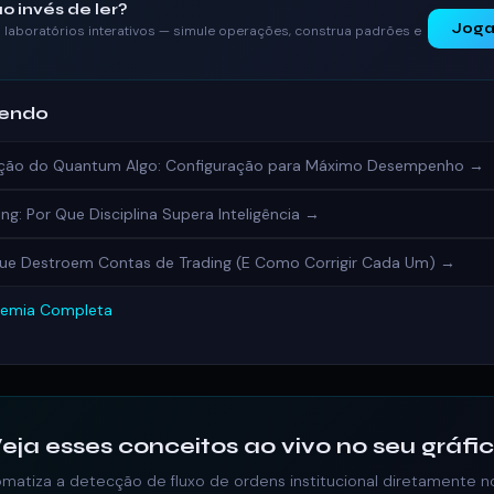
o invés de ler?
Joga
laboratórios interativos — simule operações, construa padrões e
dendo
ração do Quantum Algo: Configuração para Máximo Desempenho →
ing: Por Que Disciplina Supera Inteligência →
 Que Destroem Contas de Trading (E Como Corrigir Cada Um) →
demia Completa
eja esses conceitos ao vivo no seu gráfi
atiza a detecção de fluxo de ordens institucional diretamente n