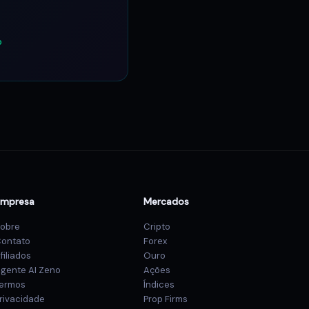
o
Empresa
Mercados
obre
Cripto
ontato
Forex
filiados
Ouro
gente AI Zeno
Ações
ermos
Índices
rivacidade
Prop Firms