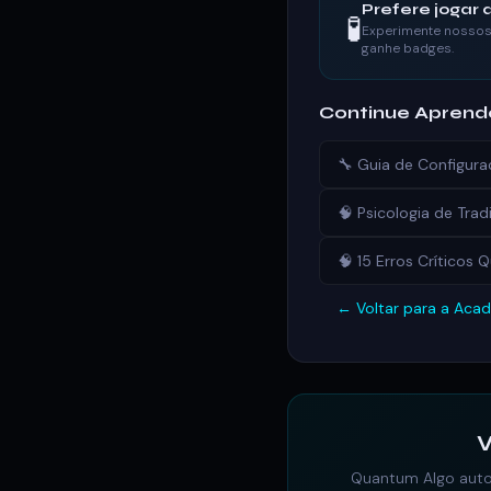
Prefere jogar a
🧪
Experimente nossos 
ganhe badges.
Continue Apren
🔧 Guia de Configu
🧠 Psicologia de Trad
🧠 15 Erros Críticos
← Voltar para a Aca
V
Quantum Algo autom