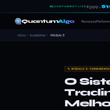
$
$399
QUANTUMBOT LIVE
→
Quantum
Algo
Recursos
Perform
Início
›
Academia
›
Módulo 5
🔧 MÓDULO 5: FERRAMENTA
O Sist
Tradin
Melho