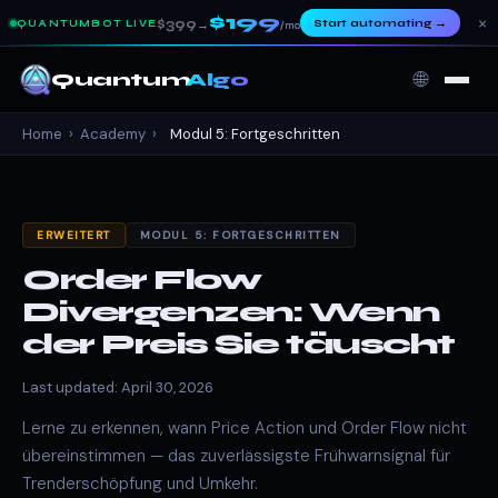
$199
×
$399
Start automating
→
QUANTUMBOT LIVE
→
/mo
🌐
Quantum
Algo
Home
›
Academy
›
Modul 5: Fortgeschritten
ERWEITERT
MODUL 5: FORTGESCHRITTEN
Order Flow
Divergenzen: Wenn
der Preis Sie täuscht
Last updated: April 30, 2026
Lerne zu erkennen, wann Price Action und Order Flow nicht
übereinstimmen — das zuverlässigste Frühwarnsignal für
Trenderschöpfung und Umkehr.