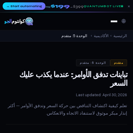
$199
×
→
Start automating
$399
QUANTUMBOT LIVE
→
/mo
🌐
كوانتوم
ألجو
الرئيسية
›
الأكاديمية
›
الوحدة 5: متقدم
متقدم
الوحدة 5: متقدم
تباينات تدفق الأوامر: عندما يكذب عليك
السعر
Last updated: April 30, 2026
تعلم كيفية اكتشاف التناقض بين حركة السعر وتدفق الأوامر — أكثر
إنذار مبكر موثوق لاستنفاد الاتجاه والانعكاس.