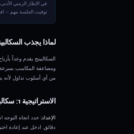
توقيت الجلسة مهم — افتتا
لماذا يجذب السكالبين
ومضاعفة المكاسب بسرعة، 
من أي أسلوب تداول لأنه يتطل
الاستراتيجية 1: سكالبينج OB 5 دقائق (SMC)
الإعداد:
دقائق. ادخل عند إعادة اختبار OB مع وقف خسارة بعد ال