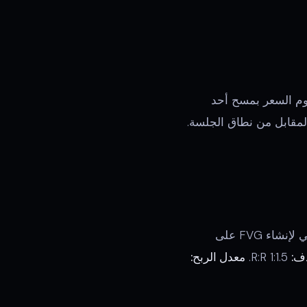
وم السعر بمسح أحد
لمقابل من نطاق الجلسة.
خلال إصدارات الأخبار ذات التأثير المتوسط (ليس NFP/FOMC)، انتظر الارتفاع الأولي لإنشاء FVG على
ف:
1:1.5 R:R.
معدل الربح: