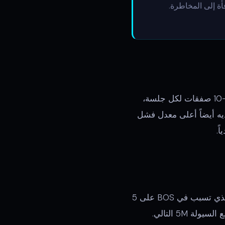
ضيق قائم على ATR بحد أدنى 5:1 لنسبة المكافأة إلى المخاطرة.
السكالبينج يقدم وعداً بأرباح سريعة — صفقات تستمر دقائق بدلاً من ساعات. يمكنك إجراء 5-10 صفقات لكل جلسة،
ه أيضاً أعلى معدل فشل
ً.
حدد اتجاه التوجه 1ساعة. انتظر BOS على 5 دقائق في اتجاه توجه 1ساعة. حدد OB الذي تسبب في BOS على 5