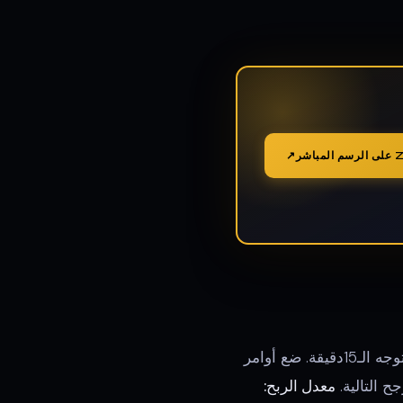
خلال جلسات الحجم المرتفع، حدد FVGs على الرسم البياني 1دقيقة التي تتوافق مع توجه الـ15دقيقة. ضع أوامر
معدل الربح: