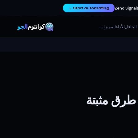
Zeno Signals
→
Start automating
كوانتوم
ألجو
الحافل
الأداء
المميزات
فضل استراتيجية سكالبينج 2026: 5 طرق مثبتة