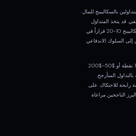
ولين بالسكالبينج للمال.
في. قد يتخذ المتداول
اليومي 2-3 قرارات لكل جلسة، مما يمنحه وقتاً للتفكير في كل صفقة. بينما يتخذ متداول السكالبينج 10-20 قراراً في
 إلى السلوك الاندفاعي
. عند استهداف 5–15 نقطة أو $50–$200
التداول المتأرجح.
ية على هدف 10 نقاط يتخلى عن 15% من كل صفقة رابحة للاحتكاك. على
لبرز الناجحين مراعاة