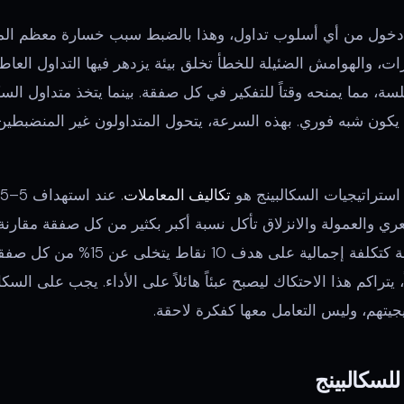
 دخول من أي أسلوب تداول، وهذا بالضبط سبب خسارة معظم المتدا
رات، والهوامش الضئيلة للخطأ تخلق بيئة يزدهر فيها التداول العاط
كون شبه فوري. بهذه السرعة، يتحول المتداولون غير المنضبطين
ستراتيجيات السكالبينج هو
تكاليف المعاملات
 والعمولة والانزلاق تأكل نسبة أكبر بكثير من كل صفقة مقارنة ب
السكالبر الذي يدفع 1.5 نقطة كتكلفة إجمال
تراكم هذا الاحتكاك ليصبح عبئاً هائلاً على الأداء. يجب على السكا
جيتهم، وليس التعامل معها كفكرة لاحقة.
للسكالبينج