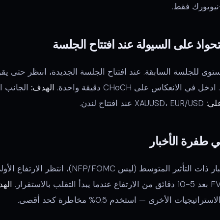
يويورك فقط.
وى للجلسة السابقة. عند افتتاح الجلسة الجديدة، انتظر حتى يق
الهدف:
الجانب ا
لى:
XAUUSD، EUR/USD عند افتتاح لندن.
الهد
تيجيات الأخرى — استخدم 0.5% مخاطرة كحد أقصى.