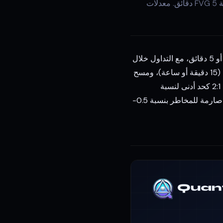
5 استراتيجيات سكالبينج مثبتة لعام 2026 مع قواعد دقيقة. من سكالبينج SMC دقيقة واحدة إلى تعبئة FVG 5 دقائق. معدلات
أفضل استراتيجية سكالبينج في 2026 تجمع بين مفاهيم الأموال الذكية والإطار الزمني لدقيقة واحدة أو 5 دقائق، مع التداول خلال
جلسات الحجم المرتفع (افتتاح لندن ونيويورك). يتطلب الإعداد توجهاً اتجاهياً في الإطار الزمني الأعلى (15 دقيقة أو ساعة)، ومسح
سيولة أو رد فعل بلوك أوامر على إطار التنفيذ الزمني، ووقف خسارة ضيق أسفل بلوك الأوامر بهدف 2:1 كحد أدنى لنسبة
المخاطرة إلى المكافأة. تركز استراتيجيات السكالبينج الفعالة على 2-5 صفقات لكل جلسة مع إدارة صارمة للمخاطر بنسبة 0.5-