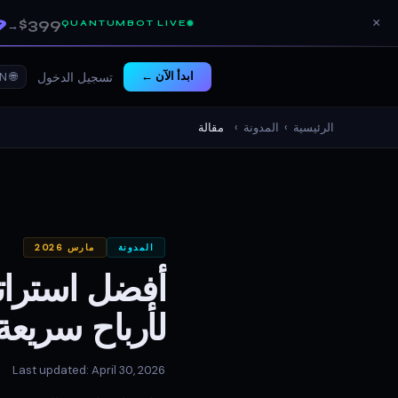
9
$399
×
QUANTUMBOT LIVE
→
ابدأ الآن ←
🌐 EN ▾
تسجيل الدخول
الرئيسية
›
المدونة
›
مقالة
المدونة
مارس 2026
لأرباح سريعة
Last updated: April 30, 2026