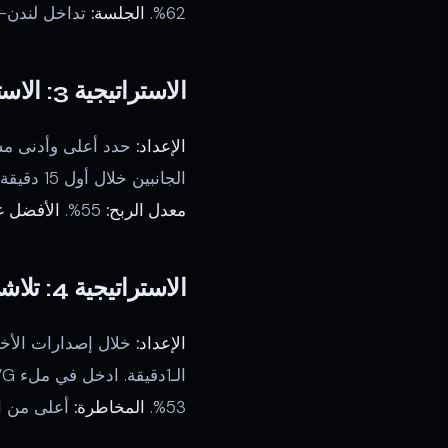
62%.
الجلسة:
تداخل لندن-ن
الاستراتيجية 3: الاستحواذ على السيولة عند افتتاح الجلسة
الإعداد:
حدد أعلى وأدنى مست
الجانبين خلال أول 15 دقيقة. ادخل في الانعكاس على CHoCH دقيقة واحدة.
معدل الربح:
55%.
الأفضل ع
الاستراتيجية 4: تلاشي طفرة الأخبار
الإعداد:
الـ1دقيقة. ادخل في ملء FVG بعد 5-10 دقائق من الارتفاع عندما يبدأ التقلب بالاستقرار.
53%.
المخاطرة:
أعلى من الاسترا