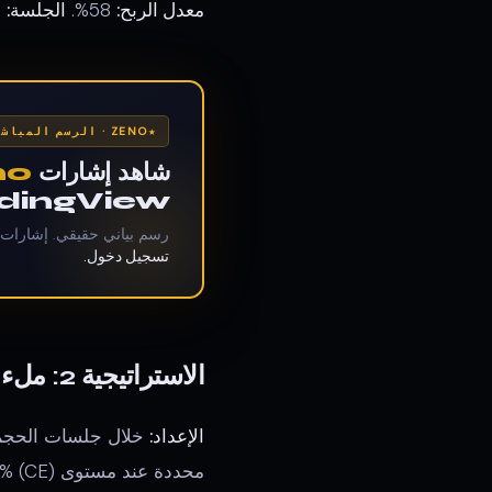
معدل الربح:
58%.
الجلسة:
ل
ZENO · الرسم المباشر
شاهد إشارات
no
TradingView — وصول لل
رسم بياني حقيقي. إشارات Zeno، إعدادات Gravity Zone، حركة السعر المباشرة
تسجيل دخول.
الاستراتيجية 2: ملء FVG على دقيقة واحدة
الإعداد:
محددة عند مستوى FVG 50% (CE). أوقف الخسارة بعد FVG.