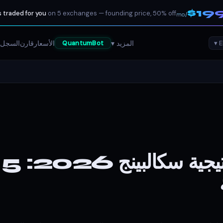
$19
 traded for you
on 5 exchanges — founding price, 50% off
/mo
المزيد ▾
الأسعار
قارن
السجل 
QuantumBot
أ