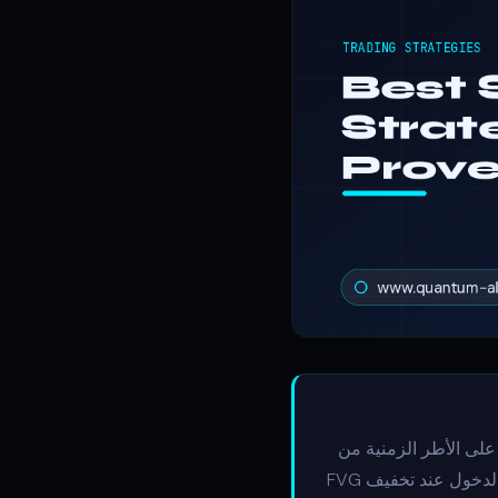
ر الصارمة على الأطر الزمنية من
1-5 دقائق. العناصر الأساسية: تحديد بلوكات الأوامر في الإطار الزمني الأعلى للتوجه الاتجاهي، والدخول عند تخفيف FVG