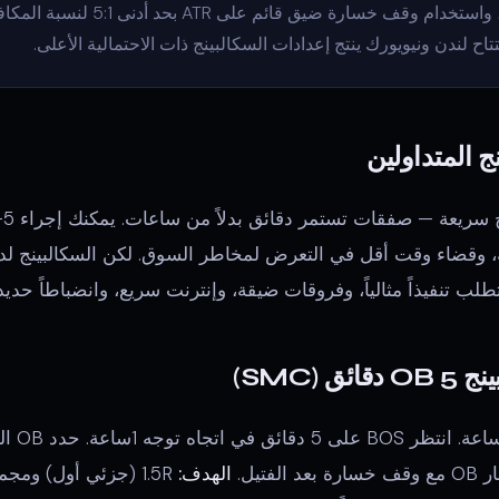
في الإطار الزمني الأدنى، واستخدام وقف خسارة 
ح لندن ونيويورك ينتج إعدادات السكالبينج ذات الاحتمالية الأعلى.
ج المتداولين
وقضاء وقت أقل في التعرض لمخاطر السوق. لكن السكالبينج لدي
ب تنفيذاً مثالياً، وفروقات ضيقة، وإنترنت سريع، وانضباطاً حديديا
فتيل.
الهدف:
1.5R (جزئي أول) ومجمع السيولة 5M التالي.