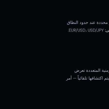
طاقاً واضحاً من 20-40 نقطة، ضع أوامر محددة عند حدود النطاق
ى:
EUR/USD، USD/JPY.
و5 دقائق. لوحة الأطر الزمنية المتعددة تعرض
ك من الإطار الزمني الأعلى بينما تنفذ على الأطر الزمنية الأدنى. بلوكات الأوامر وFVGs يتم اكتشافها تلقائياً — أمر