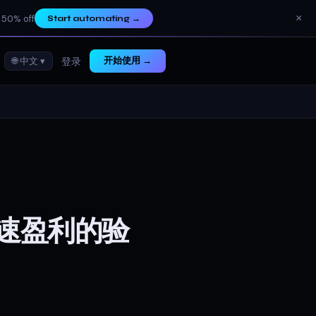
×
 50% off
Start automating
→
🌐 中文 ▾
开始使用 →
登录
速盈利的验