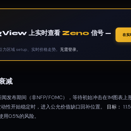
ngView 上实时查看
Zeno
信号 —
在实
引力区域 setup、实时价格走势。
无需登录。
衰减
闻发布期间（非NFP/FOMC），等待初始冲击在1M图表
当波动性开始稳定时，进入公允价值缺口回补位置。
目标：
1:1.
用0.5%的风险。