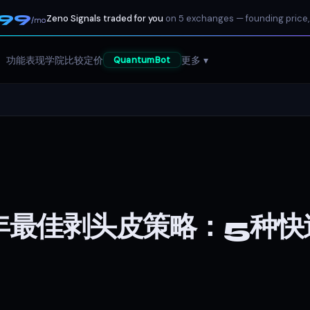
199
Zeno Signals traded for you
on 5 exchanges — founding price,
/mo
功能
表现
学院
比较
定价
更多 ▾
QuantumBot
年最佳剥头皮策略：5种快