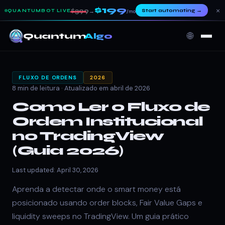
$199
×
$399
Start automating
→
QUANTUMBOT LIVE
→
/mo
🌐
Quantum
Algo
FLUXO DE ORDENS
2026
8 min de leitura ·
Atualizado em abril de 2026
Como Ler o Fluxo de
Ordem Institucional
no TradingView
(Guia 2026)
Last updated: April 30, 2026
Aprenda a detectar onde o smart money está
posicionado usando order blocks, Fair Value Gaps e
liquidity sweeps no TradingView. Um guia prático