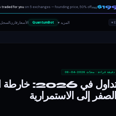
$19
 traded for you
on 5 exchanges — founding price, 50% off
/mo
المزيد ▾
الأسعار
قارن
السجل 
QuantumBot
محدّث 2026-04-06
كيفية تعلم التداول في 6
لصفر إلى الاستمرارية