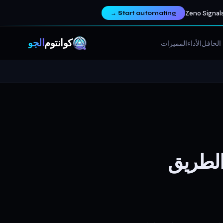
Zeno Signals
→
Start automating
كوانتوم
ألجو
الحافل
الأداء
المميزات
202: خارطة الطريق