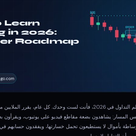
إذا كنت تبحث عن كيفية تعلم التداول في 2026، فأنت لست وحدك. كل عام، 
فس المسار: يشاهدون بضعة مقاطع فيديو على يوتيوب، ويقرأون ب
اطة بأموال لا يستطيعون تحمل خسارتها، ويفقدون حسابهم في غ