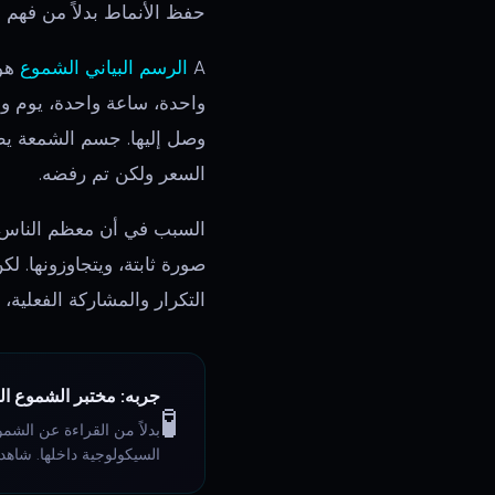
حفظ الأنماط بدلاً من فهم ا
A
الرسم البياني الشموع
هو 
واحدة، ساعة واحدة، يوم وا
وصل إليها. جسم الشمعة يظه
السعر ولكن تم رفضه.
السبب في أن معظم الناس يع
صورة ثابتة، ويتجاوزونها. ل
التكرار والمشاركة الفعلية،
جربه: مختبر الشموع ال
🧪
بدلاً من القراءة عن الش
السيكولوجية داخلها. شاهد 