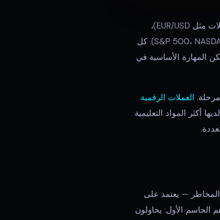
الأسواق المالية المتاحة للتداول تشمل الأسهم (حصص في الشركات)، الفوركس (أزواج العملات مثل EUR/USD)،
العملات الرقمية (بيتكوين، إيثيريوم، العملات البديلة)، السلع (الذهب، النفط)، والمؤشرات (S&P 500، NASDAQ). كل
ن المهارة الأساسية في
لمرحلة.
العملات الرقمية
ها أكثر المواد التعليمية
عددة.
 المخاطر — يعتمد على
 الحاسم الأول: يحاولون