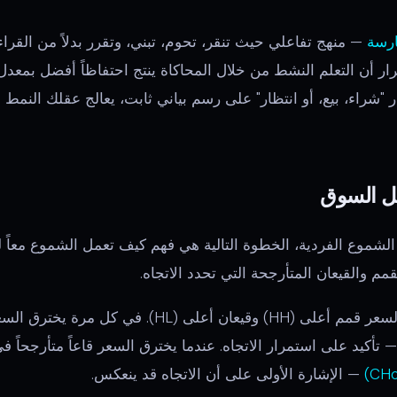
ارسة
— منهج تفاعلي حيث تنقر، تحوم، تبني، وتقرر بدلاً من القرا
تار "شراء، بيع، أو انتظار" على رسم بياني ثابت، يعالج عقلك النم
لشموع الفردية، الخطوة التالية هي فهم كيف تعمل الشموع معاً 
 والقيعان المتأرجحة التي تحدد الاتجاه.
في الاتجاه الصاعد، يُحقق السعر قمم أعلى (HH) وقيعان أعل
 تأكيد على استمرار الاتجاه. عندما يخترق السعر قاعاً متأرجحاً في
— الإشارة الأولى على أن الاتجاه قد ينعكس.