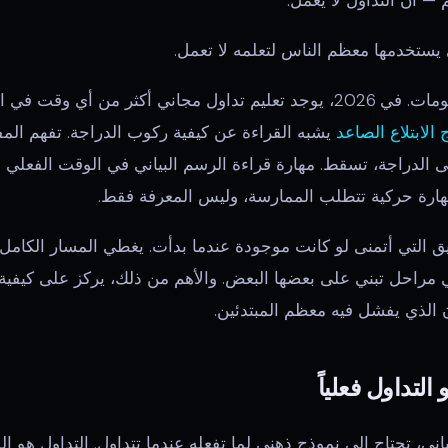
 أن التداول لا يعمل.
 يستخدمها معظم الناس لتعلمه لا تعمل.
المشكلة ليست نقص المعلومات. في 2026، يوجد تعليم تداول مجاني أكثر من أي
 الابتلاع الصاعد
يشبه القراءة عن كيفية ركوب الدراجة. تفهم المف
ى الدراجة، تسقط. مهارة قراءة الرسم البياني في الوقت الفعل
ارة حركية تتطلب الممارسة، وليس المعرفة فقط.
ق التي أتمنى لو كانت موجودة عندما بدأت. يغطي المسار الكام
ي مراحل تبني على بعضها البعض. والأهم من ذلك، يركز على كيفية
 الذي يفشل فيه معظم المبتدئين.
اني، تحتاج إلى نموذج ذهني لما تفعله عندما تتداول. التداول هو ا