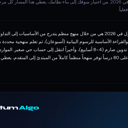
الدليل الشامل لتعلم التداول في 2026. من اختيار سوقك إلى بناء نظامك، يغطي هذا ال
ياً.
تدرب على حساب تجريبي مع تدوين صارم (4–8 أسابيع)، وأخيراً انتقل إلى حساب حي صغ