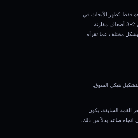
ءة فقط. تُظهر الأبحاث في
علم النفس التعليمي باستمرار أن التعلم النشط من خلال المحاكاة ينتج احتفاظاً أفضل بمعدل 2-3 أضعاف مقارنة
ط بشكل مختلف عما تقرأه
لتشكيل هيكل السوق.
ى (HL). في كل مرة يخترق السعر القمة السابقة، يكون
 اتجاه صاعد بدلاً من ذلك،