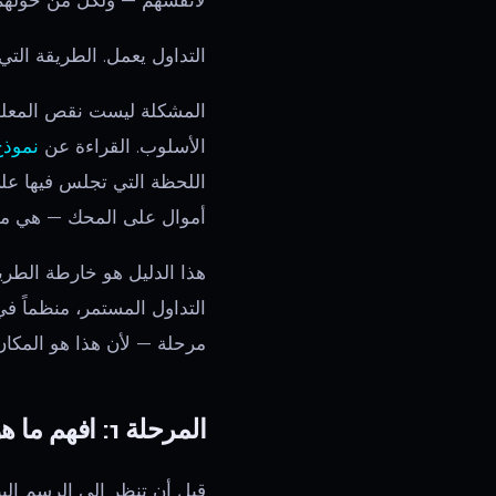
لأنفسهم — ولكل من حولهم —
التداول يعمل. الطريقة التي
الأسلوب. القراءة عن
نموذج
اللحظة التي تجلس فيها عل
أموال على المحك — هي مه
هذا الدليل هو خارطة الطري
التداول المستمر، منظماً ف
مرحلة — لأن هذا هو المكان
المرحلة 1: افهم ما هو التداول فعلياً
قبل أن تنظر إلى الرسم البي