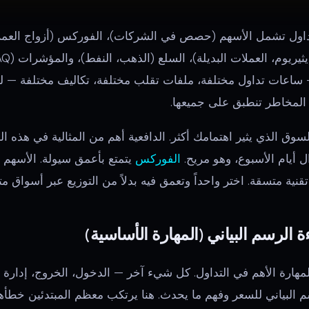
عات تداول مختلفة، ملفات تقلب مختلفة، تكاليف مختلفة — لك
ة المخاطر تنطبق على جميعها.
 بالسوق الذي يثير اهتمامك أكثر. الدافعية أهم من المثالية في هذه ا
 أيام الأسبوع، وهو مريح.
الفوركس
يتمتع بأعمق سيولة. الأسهم لدي
قنية متسقة. اختر واحداً وتعمق فيه بدلاً من التوزيع عبر أسواق مت
المهارة الأهم في التداول. كل شيء آخر — الدخول، الخروج، إدارة
 البياني للسعر وفهم ما يحدث. هنا يرتكب معظم المبتدئين خطأهم