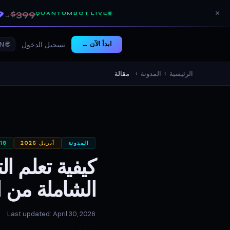
9
$399
×
QUANTUMBOT LIVE
→
ابدأ الآن ←
🌐 EN ▾
تسجيل الدخول
الرئيسية
›
المدونة
›
مقالة
المدونة
أبريل 2026
18 دقيقة قراءة ·
الشاملة من ا
Last updated: April 30, 2026