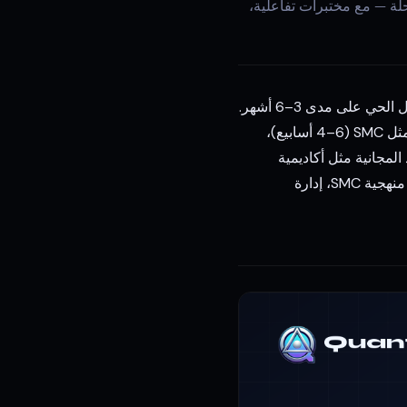
مسار كل مرحلة — مع مختبرات تفاعلية،
أكثر طريقة فعالة لتعلم التداول في 2026 هي من خلال منهج منظم يتدرج من الأساسيات إلى التداول الحي على مدى 3–6 أشهر.
ابدأ بفهم كيفية عمل الأسواق والقراءة الأساسية للرسوم البيانية (أسبوعان)، ثم تعلم منهجية محددة مثل SMC (4–6 أسابيع)،
ير. الموارد المجانية مثل أكاديمية
Quantum Algo التي تحتوي على 80 درساً توفر منهجاً منظماً كاملاً من المبتدئ إلى المتقدم، يغطي منهجية SMC، إدارة