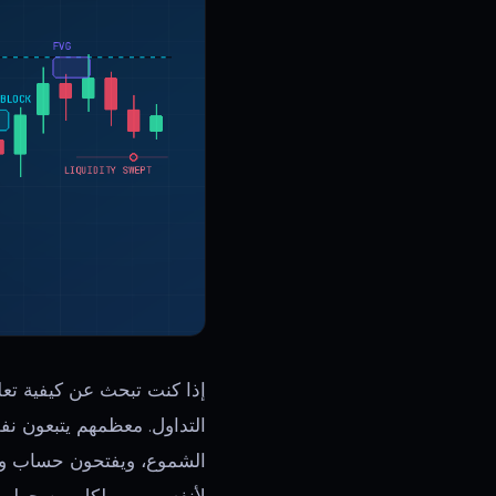
التداول. معظمهم يتبعون ن
الشموع، ويفتحون حساب وس