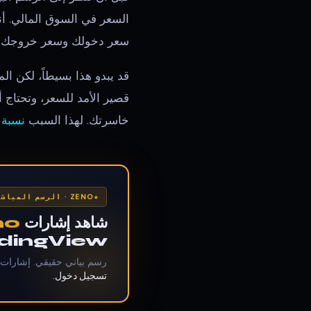
السعر في السوق المالي. أنت
سعر دخولك وسعر خروجك —
قد يبدو هذا بسيطاً، لكن ال
قصير الأمد للسعر، وتحتاج 
خاسرتك. لهذا السبب
نسبة 
ZENO · الرسم المباشر
شاهد إشارات
no
TradingView — وصول لل
رسم بياني حقيقي. إشارات Zeno، إعدادات Gravity Zone، حركة السعر المباشرة
تسجيل دخول.