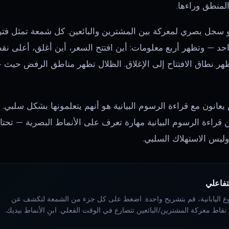
لمنطق وراءها.
سجل بصري لمعركة بين المشترين والبائعين. كل شمعة تمثل فترة
حد — وتظهر أربع معلومات: أين افتتح السعر، أين أغلق، أعلى نق
ر نطاق الافتتاح إلى الإغلاق. الظلال تظهر مناطق الرفض حيث حا
انون مع قراءة الرسوم البيانية هو أنهم يتعلمونها بشكل سلبي. يق
كن قراءة الرسوم البيانية مهارة تعرف على الأنماط البصرية — تحت
 وليس الاستهلاك السلبي.
تفاعلي
موع اليابانية، قم بتشريح واحدة. اضغط على كل جزء من الشمعة لتكشف عن
نقاط معركة المشترين/البائعين تتصارع في الوقت الفعلي. ابنِ الأنماط بيديك.