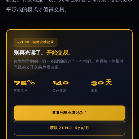
平形成的模式才值得交易。
ZENO · 实时业绩记录
别再光读了。
开始交易。
你刚刚学到的一切 — 都被编码进了一个指标。查看每一笔带时
间戳的公开交易,然后决定。
75%
140
30 天
实时胜率
公开交易
退款
查看完整业绩记录
获取 ZENO · $79/月