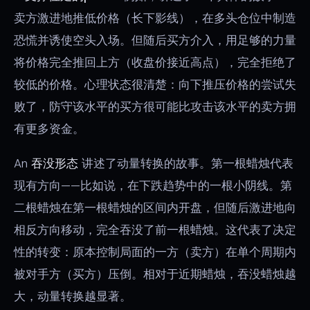
卖方激进地推低价格（长下影线），在多头仓位中制造
恐慌并诱使空头入场。但随后买方介入，用足够的力量
将价格完全推回上方（收盘价接近高点），完全拒绝了
较低的价格。心理状态很清楚：向下推压价格的尝试失
败了，防守该水平的买方很可能比攻击该水平的卖方拥
有更多资金。
An
吞没形态
讲述了动量转换的故事。第一根蜡烛代表
现有方向——比如说，在下跌趋势中的一根小阴线。第
二根蜡烛在第一根蜡烛的区间内开盘，但随后激进地向
相反方向移动，完全吞没了前一根蜡烛。这代表了决定
性的转变：原本控制局面的一方（卖方）在单个周期内
被对手方（买方）压倒。相对于近期蜡烛，吞没蜡烛越
大，动量转换越显著。