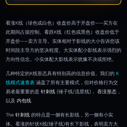
看涨K线（绿色或白色）收盘价高于开盘价——买方在
此期间占据控制。看跌K线（红色或黑色）收盘价低于
开盘价——卖方主导。实体相对于影线的大小告诉您该
时间段主导方的坚决程度。大实体配小影线表示强烈的
方向性信念。小实体配大影线表示犹豫不决或拒绝。
几种特定的K线形态具有特别高的信息价值。我们的
K
线模式速查表
涵盖了所有主要模式，但对价格行为交
易者最重要的是
针刺线
(锤子线/流星线)，
吞没形态
，
以及
内包线
.
The
针刺线
的特点是一侧有长影线，另一侧有小实
体。看涨的针状K线(锤子线)有长下影线，表明卖方大