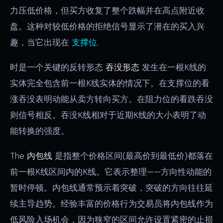
力压低价格，但买方收复了整个跌幅并在高点附近收
盘。这种对较低价格的拒绝信号显示了潜在的买入兴
趣，当它出现在
支撑位
.
时是一个关键的反转形态
吞没形态
发生在一根K线的
实体完全包含前一根K线实体的情况下。在支撑位的看
涨吞没表明动能从卖方转向买方。在阻力位的看跌吞没
则信号相反。吞没K线相对于近期K线的大小表明了动
能转换的强度。
The
内包线
是指整个价格区间(最高价到最低价)都落在
前一根K线区间内的K线。它表示整理——方向性动能的
暂时停顿。内包线通常预示着突破，突破的方向往往延
续主导趋势。经验丰富的价格行为交易员将内包线作为
低风险入场机会，因为狭窄的区间允许设置紧密的止损