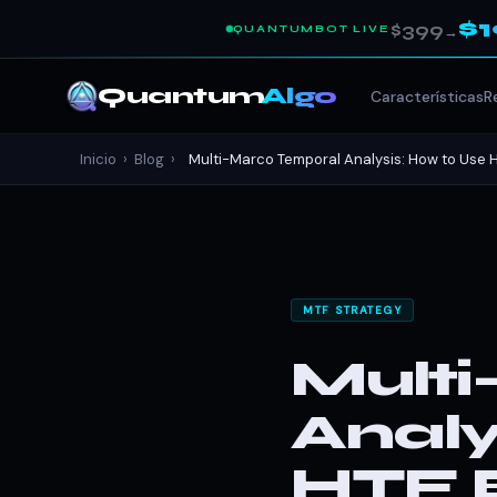
$
$399
QUANTUMBOT LIVE
→
Quantum
Algo
Características
R
Inicio
›
Blog
›
Multi-Marco Temporal Analysis: How to Use HT
MTF STRATEGY
Mult
Analy
HTF B