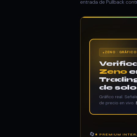
entrada de Pullback contra 
ZENO · GRÁFICO
Verific
Zeno
e
Tradin
de solo
Gráfico real. Seña
de precio en vivo.
🔄
★ PREMIUM INTER