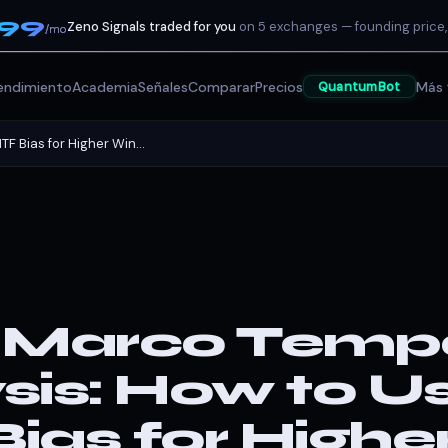
199
Zeno Signals traded for you
on 5 exchanges — founding price,
/mo
endimiento
Academia
Señales
Comparar
Precios
Más 
QuantumBot
F Bias for Higher Win...
i-Marco Temp
sis: How to U
ias for Highe