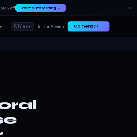
×
 50% off
Start automating
→
▾
🇪🇸 ES ▾
Comenzar →
Iniciar Sesión
oral
se
r