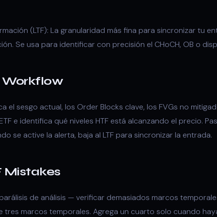
ación (LTF): La granularidad más fina para sincronizar tu ent
ión. Se usa para identificar con precisión el CHoCH, OB o di
F Workflow
ca el sesgo actual, los Order Blocks clave, los FVGs no mitiga
u ETF e identifica qué niveles HTF está alcanzando el precio. Pa
do se active la alerta, baja al LTF para sincronizar la entrada.
Mistakes
 parálisis de análisis — verificar demasiados marcos temporale
 tres marcos temporales. Agrega un cuarto solo cuando hay