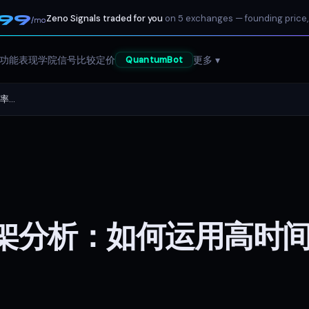
199
Zeno Signals traded for you
on 5 exchanges — founding price,
/mo
功能
表现
学院
信号
比较
定价
更多 ▾
QuantumBot
..
架分析：如何运用高时