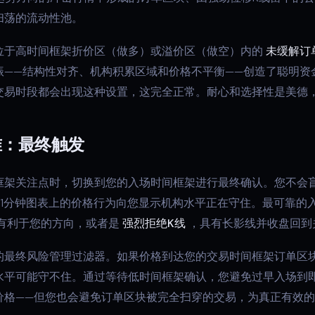
扫荡的流动性池。
位于高时间框架折价区（做多）或溢价区（做空）内的
未缓解订
振——结构性对齐、机构积累区域和价格不平衡——创造了聪明资
交易时段都会出现这种设置，这完全正常。耐心和选择性是美德
准：最终触发
框架关注点时，切换到您的入场时间框架进行最终确认。您不会
或1分钟图表上的价格行为向您显示机构水平正在守住。最可靠的
有利于您的方向，或者是
强烈拒绝K线
，具有长影线并收盘回到
的最终风险管理过滤器。如果价格到达您的交易时间框架订单区
水平可能守不住。通过等待低时间框架确认，您避免过早入场到
价格——但您也会避免订单区块被完全扫穿的交易，为真正有效