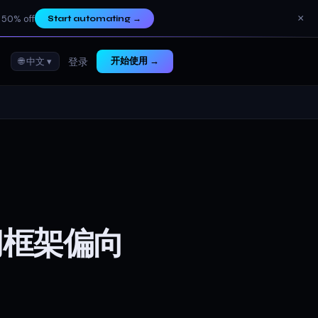
×
 50% off
Start automating
→
🌐 中文 ▾
开始使用 →
登录
间框架偏向