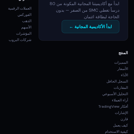
ابدأ مع أكاديميتنا المجانية المكونة من 80
العملات الرقمية
درساً تغطي SMC من الصفر — بدون
الفوركس
الحاجة لبطاقة ائتمان.
الذهب
ابدأ الأكاديمية المجانية ←
الأسهم
المؤشرات
شركات البروب
المنتج
المميزات
الأسعار
الأداء
السجل الحافل
المقارنات
التحليل الأسبوعي
آراء العملاء
أفكار TradingView
الإشارات
قارن
كيف يعمل
كيفية الاستخدام