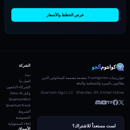
عرض الخطط والأسعار
الشركة
كوانتوم
ألجو
نبذة
خوارزميات TradingView متقدمة مصممة للمتداولين الذين
اتصل بنا
يطالبون بالميزة والشفافية والدقة.
الشركاء التابعون
Quantum Algo LLC · Sheridan, WY, United States
وكيل Zeno AI
QuantumBot
QuantumTrack
الشروط
الخصوصية
إخلاء المسؤولية
لست مستعداً للاشتراك؟
الأسواق