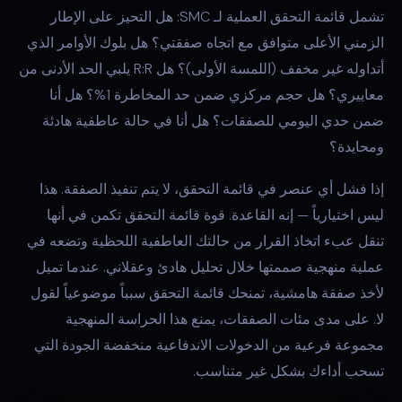
تشمل قائمة التحقق العملية لـ SMC: هل التحيز على الإطار
الزمني الأعلى متوافق مع اتجاه صفقتي؟ هل بلوك الأوامر الذي
أتداوله غير مخفف (اللمسة الأولى)؟ هل R:R يلبي الحد الأدنى من
معاييري؟ هل حجم مركزي ضمن حد المخاطرة 1%؟ هل أنا
ضمن حدي اليومي للصفقات؟ هل أنا في حالة عاطفية هادئة
ومحايدة؟
إذا فشل أي عنصر في قائمة التحقق، لا يتم تنفيذ الصفقة. هذا
ليس اختيارياً — إنه القاعدة. قوة قائمة التحقق تكمن في أنها
تنقل عبء اتخاذ القرار من حالتك العاطفية اللحظية وتضعه في
عملية منهجية صممتها خلال تحليل هادئ وعقلاني. عندما تميل
لأخذ صفقة هامشية، تمنحك قائمة التحقق سبباً موضوعياً لقول
لا. على مدى مئات الصفقات، يمنع هذا الحراسة المنهجية
مجموعة فرعية من الدخولات الاندفاعية منخفضة الجودة التي
تسحب أداءك بشكل غير متناسب.