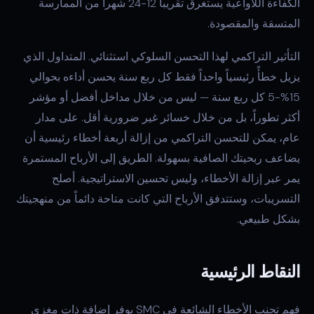
الكفاءة اللاواعية يستغرق تقريباً 12-24 شهراً من الممارسة
المتسقة والمقصودة.
التأثير التراكمي لهذا التحسن السلوكي استثنائي. المتداول الذي
يزيل خطأً رئيسياً واحداً فقط كل ربع سنة يحسن أداءه بحوالي
15%-5 كل ربع سنة — ليس من خلال مداخل أفضل أو مؤشر
أكثر تطوراً، بل من خلال خسائر غير ضرورية أقل. على مدار
عام، يمكن للتحسن التراكمي من إزالة أربعة أخطاء رئيسية أن
يضاعف ربحيتك الصافية بسهولة. الطريق إلى الأرباح المستمرة
يمر عبر إزالة الأخطاء، وليس تحسين الاستراتيجية. أصلح
التسريبات، وستتدفق الأرباح التي كانت متاحة دائماً من منهجيتك
بشكل طبيعي.
النقاط الرئيسية
فهم تجنب الأخطاء الشائعة في SMC يوفر إضافة ذات مغزى