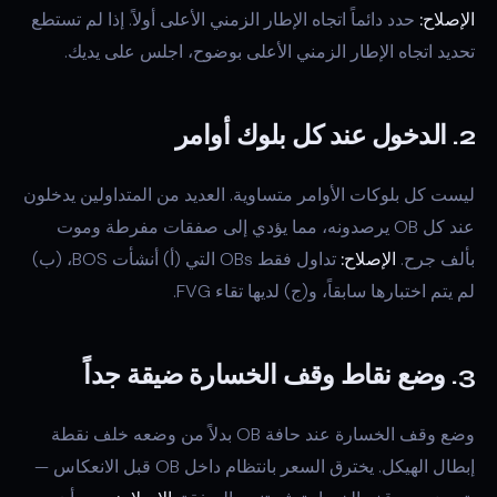
الإصلاح:
حدد دائماً اتجاه الإطار الزمني الأعلى أولاً. إذا لم تستطع
تحديد اتجاه الإطار الزمني الأعلى بوضوح، اجلس على يديك.
2. الدخول عند كل بلوك أوامر
ليست كل بلوكات الأوامر متساوية. العديد من المتداولين يدخلون
عند كل OB يرصدونه، مما يؤدي إلى صفقات مفرطة وموت
بألف جرح.
الإصلاح:
تداول فقط OBs التي (أ) أنشأت BOS، (ب)
لم يتم اختبارها سابقاً، و(ج) لديها تقاء FVG.
3. وضع نقاط وقف الخسارة ضيقة جداً
وضع وقف الخسارة عند حافة OB بدلاً من وضعه خلف نقطة
إبطال الهيكل. يخترق السعر بانتظام داخل OB قبل الانعكاس —