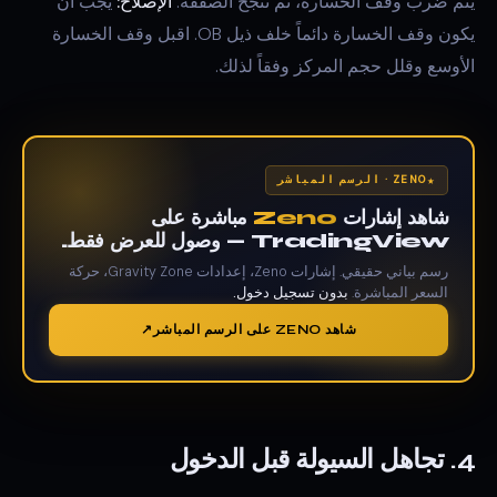
يتم ضرب وقف الخسارة، ثم تنجح الصفقة.
الإصلاح:
يجب أن
يكون وقف الخسارة دائماً خلف ذيل OB. اقبل وقف الخسارة
الأوسع وقلل حجم المركز وفقاً لذلك.
ZENO · الرسم المباشر
شاهد إشارات
Zeno
مباشرة على
TradingView — وصول للعرض فقط.
رسم بياني حقيقي. إشارات Zeno، إعدادات Gravity Zone، حركة
السعر المباشرة.
بدون تسجيل دخول.
شاهد ZENO على الرسم المباشر
4. تجاهل السيولة قبل الدخول