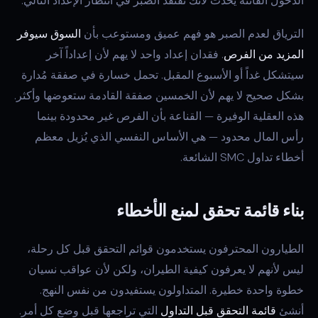
الدخول الفائتة يحدث لأنك تفتقد الصبر في انتظار الإعداد التالي.
الترياق لعدم الصبر هو فهم عميق ومستوعب بأن
السوق سيوفر
المزيد من الفرص
. فقدان إعداد واحد لا يهم لأن إعداداً آخر
سيتشكل غداً أو الأسبوع المقبل. تحمل خسارة في صفقة مُدارة
بشكل صحيح لا يهم لأن الخمسين صفقة القادمة ستعوضها وأكثر.
هذه العقلية الوفيرة — القناعة بأن الفرص غير محدودة بينما
رأس المال محدود — هي الأساس النفسي الذي يُزيل معظم
أخطاء تداول SMC الشائعة.
بناء قائمة تحقق لمنع الأخطاء
الطيارون المحترفون يستخدمون قوائم التحقق قبل كل رحلة،
ليس لأنهم لا يعرفون كيفية الطيران، ولكن لأن عواقب نسيان
خطوة واحدة خطيرة. المتداولون يستفيدون من نفس النهج.
أنشئ
قائمة التحقق قبل التداول
التي تراجعها قبل وضع كل أمر.