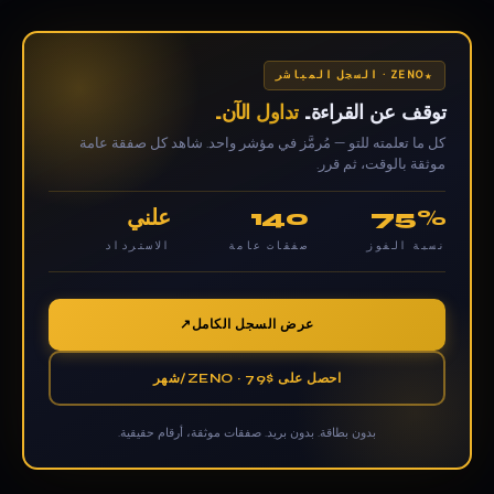
ZENO · السجل المباشر
توقف عن القراءة.
تداول الآن.
كل ما تعلمته للتو — مُرمَّز في مؤشر واحد. شاهد كل صفقة عامة
موثقة بالوقت، ثم قرر.
75%
140
علني
نسبة الفوز
صفقات عامة
الاسترداد
عرض السجل الكامل
احصل على ZENO · 79$/شهر
بدون بطاقة. بدون بريد. صفقات موثقة، أرقام حقيقية.