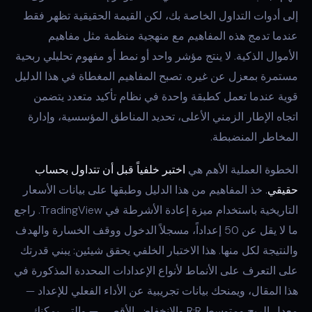
إلى أدوات التداول الخاصة بك، لكن القيمة الحقيقية تظهر فقط
عندما تدمج هذه المفاهيم مع منهجية منظمة مثل مفاهيم
الأموال الذكية. لا ينتج مؤشر واحد أو نمط أو مفهوم تحليلي ربحية
مستمرة بمعزل عن غيره. تصبح المفاهيم المغطاة في هذا الدليل
قوية عندما تعمل كطبقة واحدة في نظام تأكيد متعدد يتضمن
اتجاه الإطار الزمني الأعلى، تحديد المناطق المؤسسية، وإدارة
المخاطر المنضبطة.
الخطوة العملية الأهم هي
اختبر خلفياً قبل أن تتداول بحساب
حقيقي
. خذ المفاهيم من هذا الدليل وطبقها على بيانات الأسعار
التاريخية باستخدام ميزة إعادة الأشرطة في TradingView. راجع
ما لا يقل عن 50 إعداداً، مسجلاً الدخول ووقف الخسارة والهدف
والنتيجة لكل منها. هذا الاختبار الخلفي يحقق شيئين: يبني قدرتك
على التعرف على الأنماط لأنواع الإعدادات المحددة المذكورة في
هذا المقال، ويمنحك بيانات تجريبية عن الأداء الفعلي للإعداد —
معدل الربح ومتوسط R:R والانخفاض الأقصى — والتي يمكنك