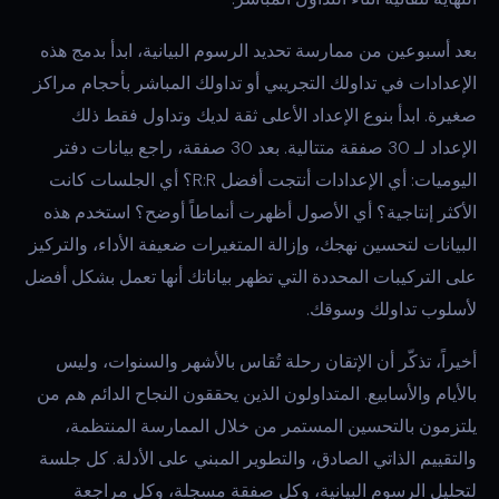
بعد أسبوعين من ممارسة تحديد الرسوم البيانية، ابدأ بدمج هذه
الإعدادات في تداولك التجريبي أو تداولك المباشر بأحجام مراكز
صغيرة. ابدأ بنوع الإعداد الأعلى ثقة لديك وتداول فقط ذلك
الإعداد لـ 30 صفقة متتالية. بعد 30 صفقة، راجع بيانات دفتر
اليوميات: أي الإعدادات أنتجت أفضل R:R؟ أي الجلسات كانت
الأكثر إنتاجية؟ أي الأصول أظهرت أنماطاً أوضح؟ استخدم هذه
البيانات لتحسين نهجك، وإزالة المتغيرات ضعيفة الأداء، والتركيز
على التركيبات المحددة التي تظهر بياناتك أنها تعمل بشكل أفضل
لأسلوب تداولك وسوقك.
أخيراً، تذكّر أن الإتقان رحلة تُقاس بالأشهر والسنوات، وليس
بالأيام والأسابيع. المتداولون الذين يحققون النجاح الدائم هم من
يلتزمون بالتحسين المستمر من خلال الممارسة المنتظمة،
والتقييم الذاتي الصادق، والتطوير المبني على الأدلة. كل جلسة
لتحليل الرسوم البيانية، وكل صفقة مسجلة، وكل مراجعة