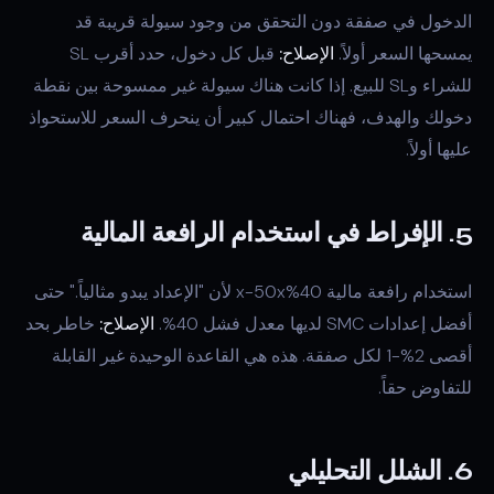
الدخول في صفقة دون التحقق من وجود سيولة قريبة قد
يمسحها السعر أولاً.
الإصلاح:
قبل كل دخول، حدد أقرب SL
للشراء وSL للبيع. إذا كانت هناك سيولة غير ممسوحة بين نقطة
دخولك والهدف، فهناك احتمال كبير أن ينحرف السعر للاستحواذ
عليها أولاً.
5. الإفراط في استخدام الرافعة المالية
استخدام رافعة مالية 40%x-50x لأن "الإعداد يبدو مثالياً." حتى
أفضل إعدادات SMC لديها معدل فشل 40%.
الإصلاح:
خاطر بحد
أقصى 2%-1 لكل صفقة. هذه هي القاعدة الوحيدة غير القابلة
للتفاوض حقاً.
6. الشلل التحليلي