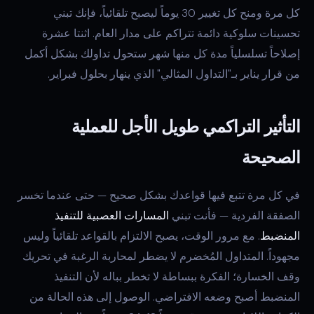
كل مرة ومنح كل تغيير 30 يوماً ليصبح تلقائياً، فإنك تبني
تحسينات سلوكية دائمة تتراكم على مدار العام. اثنتا عشرة
إصلاحاً تسلسلياً مدة كل منها شهر ستحول تداولك بشكل أكمل
من قرار يناير بـ"التداول المثالي" الذي ينهار بحلول فبراير.
التأثير التراكمي طويل الأجل للعملية
الصحيحة
في كل مرة تتبع فيها قواعدك بشكل صحيح — حتى عندما تخسر
الصفقة الفردية — فأنت تبني
المسارات العصبية للتنفيذ
المنضبط
. مع مرور الوقت، يصبح الالتزام بالقواعد تلقائياً وليس
مجهوداً. المتداول المُخضرم لا يضطر لمحاربة الرغبة في تحريك
وقف الخسارة؛ الفكرة ببساطة لا تخطر بباله لأن التنفيذ
المنضبط أصبح وضعه الافتراضي. الوصول إلى هذه الحالة من