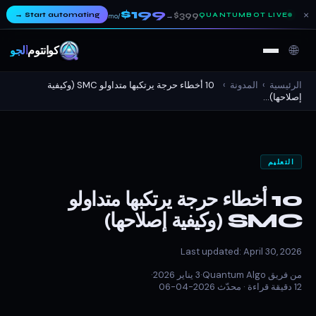
$199
×
→
Start automating
$399
QUANTUMBOT LIVE
→
/mo
🌐
كوانتوم
ألجو
الرئيسية
›
المدونة
›
10 أخطاء حرجة يرتكبها متداولو SMC (وكيفية
إصلاحها)...
التعليم
10 أخطاء حرجة يرتكبها متداولو
SMC (وكيفية إصلاحها)
Last updated: April 30, 2026
من فريق Quantum Algo
·
3 يناير 2026
·
12 دقيقة قراءة ·
محدّث 2026-04-06